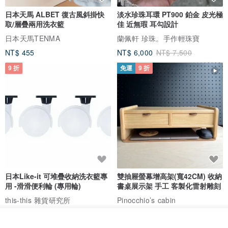
日本天馬 ALBET 復古風斜掛快
淡水珍珠耳環 PT900 鉑金 皮光極
取/層疊兩用洗衣籃
佳 近無瑕 耳勾設計
日本天馬TENMA
蘭佩軒 珍珠。手作輕珠寶
NT$ 455
NT$ 6,000
NT$ 7,500
9 折
免運
9 折
日本Like-it 可堆疊收納洗衣籃專
雙抽屜螢幕增高架(寬42CM) 收納
用 -滑滑便利輪 (專用輪)
書桌展示架 手工 客製化雷射雕刻
this-this 雜貨研究所
Pinocchio’s cabin
NT$ 234
NT$ 260
NT$ 3,026
NT$ 3,362
放入購物車