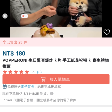
5
已售出 23 件
NT$ 180
POPPERONI 生日驚喜爆炸卡片 手工紙花祝福卡 慶生禮物
推薦
5
(6)
放入購物車
免費贈送
電子賀卡
，結帳完成後填寫
現在下單預估 8/11~8/25 到貨。
Pinkoi 代開電子發票，開立後將寄至你的電子郵件