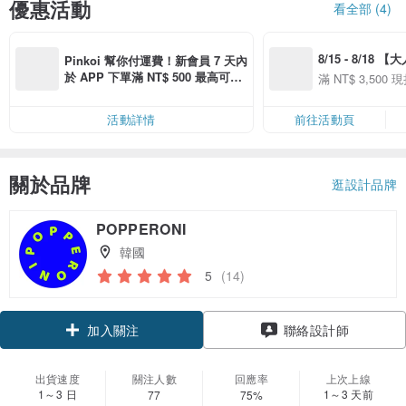
優惠活動
看全部 (4)
8/15 - 8/18 
Pinkoi 幫你付運費！新會員 7 天內
季】滿 NT$3500
於 APP 下單滿 NT$ 500 最高可折
滿 NT$ 3,500 現
50
運費 NT$ 100
50
活動詳情
前往活動頁
關於品牌
逛設計品牌
POPPERONI
韓國
5
(14)
加入關注
聯絡設計師
出貨速度
關注人數
回應率
上次上線
1～3 日
1～3 天前
77
75%