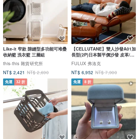
Like-it 窄款 隙縫型多功能可堆疊
【CELLUTANE】雙人沙發A01加
收納籃 洗衣籃 三層組
長型(2P)日本製平價沙發 皮革/燈
芯絨
this-this 雜貨研究所
FULUX 弗洛克
NT$ 2,421
NT$ 2,690
NT$ 6,952
NT$ 7,900
免運
32 折
免運
8 折