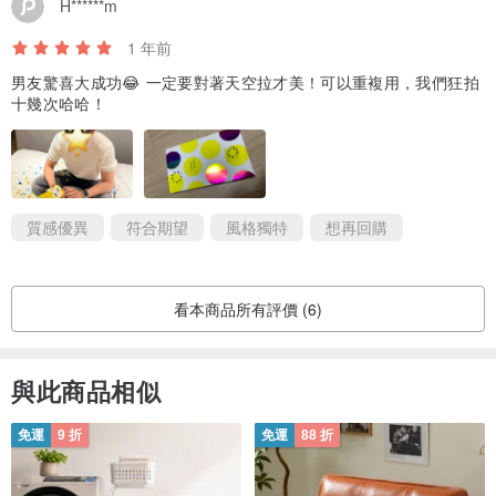
H******m
1 年前
男友驚喜大成功😂 一定要對著天空拉才美！可以重複用，我們狂拍
十幾次哈哈！
質感優異
符合期望
風格獨特
想再回購
看本商品所有評價 (6)
與此商品相似
免運
9 折
免運
88 折