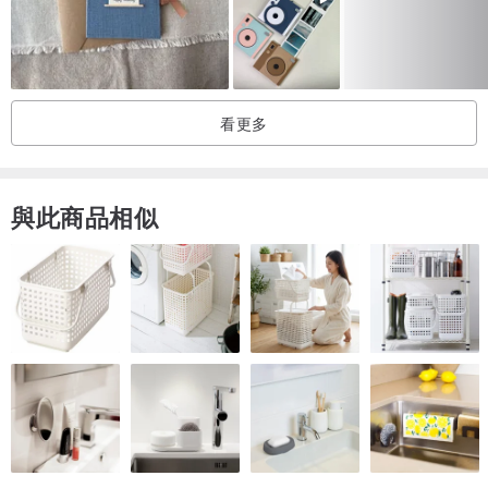
製造地：韓國
🎈 Popperoni 是韓國人氣設計品牌，累積銷售超過 30 萬張，顧客評
價超過 18,000 筆。
看更多
我們相信，值得慶祝的每一刻，都應該充滿驚喜與溫度。
選擇 Popperoni，讓生日祝福變得難忘又特別！
與此商品相似
此外，Popperoni 堅持環保理念，所有卡片皆使用通過 FSC 認證的紙
張製作。
我們相信，每一份驚喜，也能為地球帶來正面的影響。