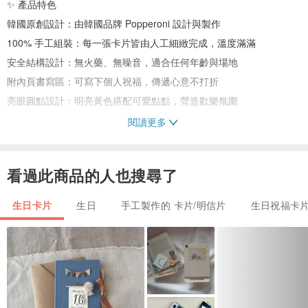
✨ 產品特色
韓國原創設計：由韓國品牌 Popperoni 設計與製作
100% 手工組裝：每一張卡片皆由人工細緻完成，溫度滿滿
安全結構設計：無火藥、無噪音，適合任何年齡與場地
附內頁書寫區：可寫下個人祝福，傳遞心意不打折
亮眼圓點設計：明亮黃色搭配可愛點點，營造歡樂氛圍
閱讀更多
🎁 推薦用途
為朋友、戀人、家人送上 令人驚喜的生日祝福
看過此商品的人也搜尋了
作為派對驚喜道具或拍照小道具
喜歡有設計感又富創意的手作禮品者首選
生日卡片
生日
手工製作的 卡片/明信片
生日祝福卡
📏 商品資訊
尺寸：9cm × 22cm × 1.5cm
重量：約 30g
內容物：爆炸卡片 1 張 + 書寫內頁 + OPP 包裝袋