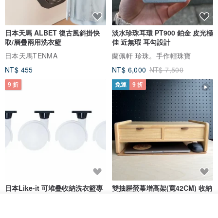
日本天馬 ALBET 復古風斜掛快
淡水珍珠耳環 PT900 鉑金 皮光極
取/層疊兩用洗衣籃
佳 近無瑕 耳勾設計
日本天馬TENMA
蘭佩軒 珍珠。手作輕珠寶
NT$ 455
NT$ 6,000
NT$ 7,500
9 折
免運
9 折
日本Like-it 可堆疊收納洗衣籃專
雙抽屜螢幕增高架(寬42CM) 收納
用 -滑滑便利輪 (專用輪)
書桌展示架 手工 客製化雷射雕刻
看其他商品
this-this 雜貨研究所
Pinocchio’s cabin
了解品牌