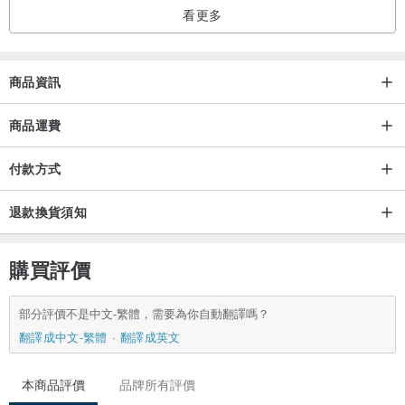
請在備註欄中寫上“Wrapping hope”。
看更多
如果您選擇多件包裹，我們將分開包裹，除非另有說明。
如果您想要摘要包裝，請填寫備註欄。
商品資訊
（無法選擇圖案和貼紙。圖案和緞帶可能會根據季節發生變化。）
商品運費
・關於航運
發貨將在確認付款後 5 天內完成。 （週六、週日和節假日休息。）
付款方式
國際航運是日本郵政：International ePacket。
退款換貨須知
亞洲：裝運後約需 7 至 10 天送達。
不提供順豐和便利店收據。
購買評價
・關於尺寸
我們所有的作品都是均碼的。
部分評價不是中文-繁體，需要為你自動翻譯嗎？
翻譯成中文-繁體
翻譯成英文
作品尺寸按作品頁標示的長度製作。
關於作品的長度，不是到絲帶或花邊為止的長度，而是包括掛鉤和壁
本商品評價
品牌所有評價
爐架在內的長度。