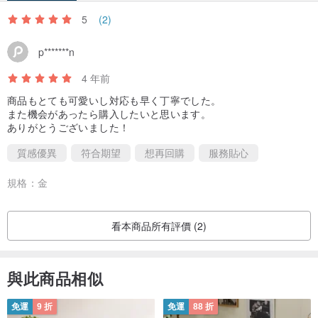
由於是手工製品，可能存在1cm左右的誤差。注意。
5
(2)
此外，照片中模特的頸部（頸部中間）粗細約為30厘米。
如果小於 30 厘米，它會變得鬆散，所以請聯繫我們一次。
p*******n
如果您擔心尺寸，我們會將調節器延長 6 厘米。
4 年前
請在訂貨的情況下把"調節器延長希望"填入備考欄。
商品もとても可愛いし対応も早く丁寧でした。
また機会があったら購入したいと思います。
・作品的處理
ありがとうございました！
由於是手工製品，如果拉扯或承受負載可能會損壞。
質感優異
符合期望
想再回購
服務貼心
電鍍、黃銅、紫銅等容易受潮和出汗，很難避免因潮濕等原因導致的
規格：
金
變色或褪色。請注意，根據環境不同，變色可能會加速。
對於給您帶來的不便，我們深表歉意，但我們建議您準備好後再使
看本商品所有評價 (2)
用，以免化妝品、香水、髮膠等粘附在上面，並在使用後用清潔劑擦
去皮脂軟布並存放。
與此商品相似
免運
9 折
免運
88 折