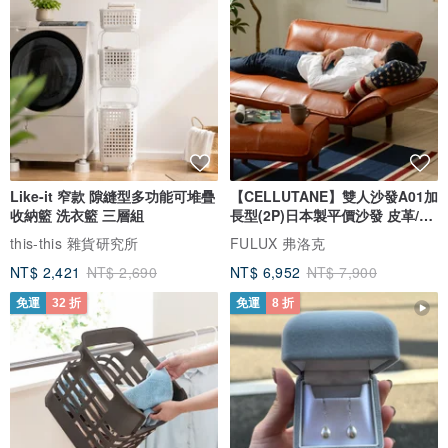
Like-it 窄款 隙縫型多功能可堆疊
【CELLUTANE】雙人沙發A01加
收納籃 洗衣籃 三層組
長型(2P)日本製平價沙發 皮革/燈
芯絨
this-this 雜貨研究所
FULUX 弗洛克
NT$ 2,421
NT$ 2,690
NT$ 6,952
NT$ 7,900
免運
32 折
免運
8 折