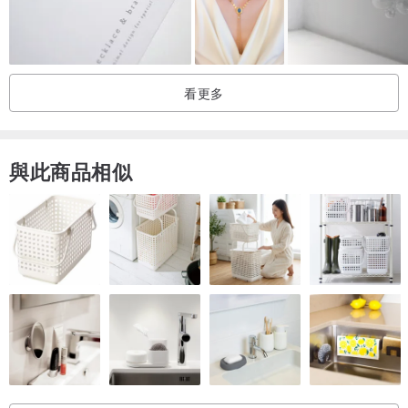
=====================
・工作規模
看更多
全長37厘米（長31厘米+調節器6厘米）
花邊寬8.5cm
與此商品相似
・金屬材質
鏈條：紫銅
其他金屬：黃銅+鍍鎳+鍍金合金（銀為鍍銠）
=====================
・需要包裝嗎？
免費提供簡易包裝（無盒子）。