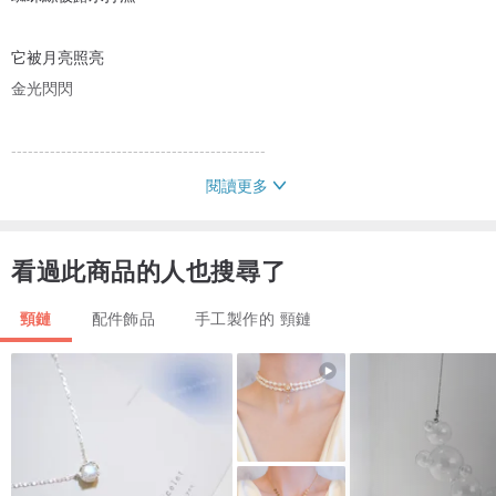
它被月亮照亮
金光閃閃
----------------------------------------------
閱讀更多
寬 8.5 厘米的精緻薄紗蕾絲與棉質珍珠相結合，打造出看起來像可拆
卸衣領的項圈。
看過此商品的人也搜尋了
水印部分比作雲彩，棉珠比作月亮，滿月從雲彩中探出頭來，在蜘蛛
頸鏈
配件飾品
手工製作的 頸鏈
絲的照耀下靜靜地閃耀著……我設計的時候就想著這樣的場景。
這款項鍊非常適合正式場合，如婚禮、獨奏會和音樂會。
・2019/4/15：更新。