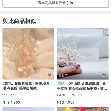
看本商品所有評價 (19)
與此商品相似
台北市
//繁花// 花嫁紫藤花 - 垂墜.長耳
【中山區 金屬線編織】新
體驗
環.存在感_接單訂製款
手友善 寶石生命樹 招財樹 / 寶石
自選
the.light
FANG JEWELS
NT$ 1,980
NT$ 1,900