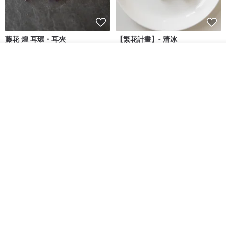
藤花 煌 耳環・耳夾
【繁花計畫】- 清冰
我要訂製
Dip art -nachugo-
紅花 hunghua
加入收藏
了解品牌
NT$ 2,125
NT$ 720
93 折
台北市
晶透紫藤花 垂墜樹脂/耳夾可
【療育時光】DIY製作2副
體驗
專屬UV膠乾燥花樹脂耳環 台北體
驗課程
KL珂蘿花設計
JYC.accessories