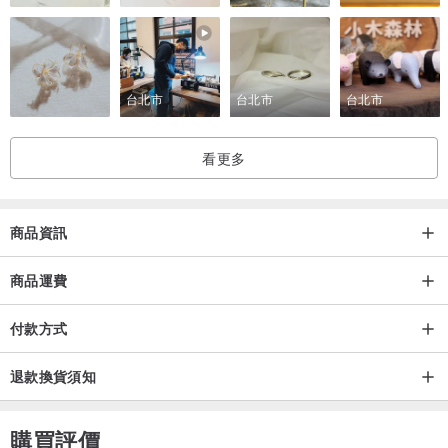
-【送貨方式】-
「香港地區」
:
免運費
使用郵政服務出貨。
台北市
台北市
台北市
如欲寄到24小時智郵站/郵局收件，請在收件地址填上智郵站編號/郵
局地址。
看更多
智郵站多數都是24小時開放讓客人取件，商品寄到指定的智郵站/郵局
之後，你便會收到SMS領件短訊提示，十分方便
商品資訊
智郵站網址 : ↓
www.hongkongpost.hk/tc/about_us/net...
商品運費
如提供「順豐速運」收件地址，一律使用【運費到付】形式寄出
付款方式
「台灣/日本/其他國家」
:
退款換貨須知
使用郵政
【空郵掛號】
服務出貨，
不需要實名認證
。
*
如有任何查詢，歡迎隨時與我們聯絡 : )
購買評價