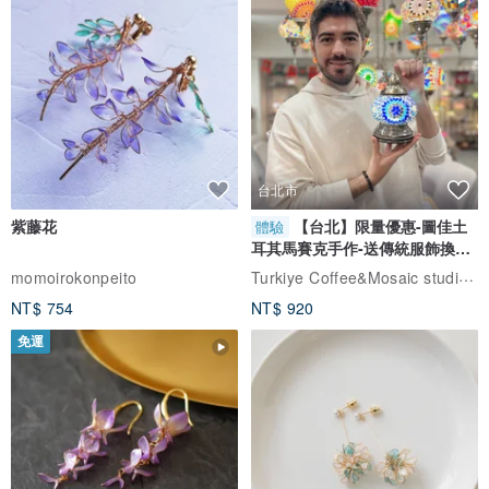
台北市
紫藤花
【台北】限量優惠-圖佳土
體驗
耳其馬賽克手作-送傳統服飾換裝
體驗
Turkiye Coffee&Mosaic studio土耳其咖啡與馬賽克燈工作坊
momoirokonpeito
NT$ 754
NT$ 920
免運