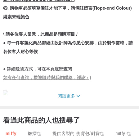
③. 購物車必須填寫備註才能下單，請備註留言(Rope-end Colour)
繩索末端顏色
\ 請各位客人留意，此商品是預購項目 /
● 每一件客製化商品都經由設計師為你悉心安排，由於製作需時，請
各位客人耐心等候
● 詳細送貨方式，可在本頁底部查閱
如有任何查詢，歡迎隨時與我們聯絡，謝謝 : )
閱讀更多
● 袋身尺寸 : 25cm(闊) x 25cm(高)
看過此商品的人也搜尋了
● 材質 : Polyester
miffy
皺摺包
提供客製的 側背包/斜背包
miffy 包
● 肩帶長度 : 110cm(長)