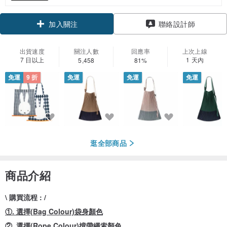
加入關注
聯絡設計師
出貨速度
關注人數
回應率
上次上線
7 日以上
1 天內
5,458
81%
免運
9 折
免運
免運
免運
逛全部商品
商品介紹
\ 購買流程 : /
①. 選擇(Bag Colour)袋身顏色
②. 選擇(Rope Colour)揹帶繩索顏色