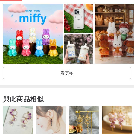
● 產品設計採用防潑水布料，不易起皺，方便收納備用
● 洗滌後皺摺紋路不變
【↓ 大號連結 ↓】
www.pinkoi.com/product/piZxxLxz
★商品保養 :
清洗時請使用冷水進行洗滌或用手輕揉洗滌.
如使用洗衣機,請將產品放入洗衣袋內再進行洗滌.
看更多
脫水後放在陰涼處晾乾.
★注意事頂 :
與此商品相似
避免乾洗,不要使用烘乾或用熨斗或蒸氣熨刷.
_____________________________________________________
___________