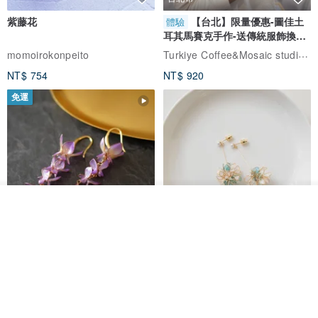
紫藤花
【台北】限量優惠-圖佳土
體驗
耳其馬賽克手作-送傳統服飾換裝
體驗
Turkiye Coffee&Mosaic studio土耳其咖啡與馬賽克燈工作坊
momoirokonpeito
NT$ 754
NT$ 920
免運
看其他商品
了解品牌
藤花 煌 耳環・耳夾
【繁花計畫】- 清冰
Dip art -nachugo-
紅花 hunghua
NT$ 2,125
NT$ 720