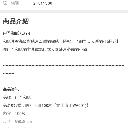
統一編號
24311980
商品介紹
伊予和紙ふわり
和紙具有高級質感及溫潤的觸感，搭配上了偏向大人系的可愛設計
讓伊予和紙的文具成為日本人喜愛及必備的小物
▪▪▪▪▪▪▪▪▪▪▪▪▪▪▪▪▪▪▪▪▪▪▪▪▪▪▪▪▪▪▪▪▪▪▪▪▪▪▪▪▪▪▪▪▪▪▪▪▪▪▪▪▪▪▪▪▪▪▪▪▪▪▪▪▪▪▪▪▪▪▪▪▪▪▪▪▪▪▪▪▪▪▪▪▪
▪▪▪▪▪▪▪▪
商品資訊
品牌：伊予和紙
品名&款式：吸油面紙100枚【富士山(FWA001)】
內容：100枚
尺寸：約9x9 cm