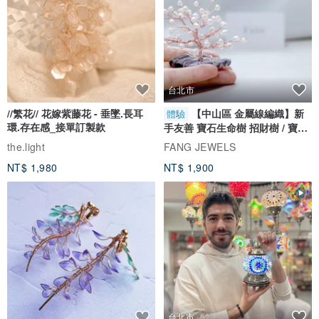
台北市
//繁花// 花嫁紫藤花 - 垂墜.長耳
【中山區 金屬線編織】新
體驗
環.存在感_接單訂製款
手友善 寶石生命樹 招財樹 / 寶石
自選
the.light
FANG JEWELS
NT$ 1,980
NT$ 1,900
台北市