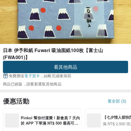
日本 伊予和紙 Fuwari 吸油面紙100枚【富士山
(FWA001)】
看其他商品
免費贈送
電子賀卡
，結帳完成後填寫
商品已絕版，請重新選取其他商品
優惠活動
看全部 (3)
【七夕情人節快閃】8
Pinkoi 幫你付運費！新會員 7 天內
用 APP 購買任一
於 APP 下單滿 NT$ 500 最高可折
滿 NT$ 2,500 現
00 現折 NT$100
運費 NT$ 100