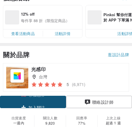
12% off
Pinkoi 幫你付
於 APP 下單滿 
每件享 88 折（限指定商品）
運費 NT$ 100
查看活動商品
活動詳情
活動詳
關於品牌
逛設計品牌
光感印
台灣
5
(6,971)
領優惠券
聯絡設計師
加入關注
出貨速度
關注人數
回應率
上次上線
一週內
超過 1 週
9,820
77%