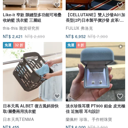
【 國內台灣寄送 】
※ 台灣島內運送時間 : 宅配 1～2 天 / 郵寄 2～3 天 / 超商取貨 2~3 天
Like-it 窄款 隙縫型多功能可堆疊
【CELLUTANE】雙人沙發A01加
收納籃 洗衣籃 三層組
長型(2P)日本製平價沙發 皮革/燈
【 國外寄送 】
芯絨
this-this 雜貨研究所
FULUX 弗洛克
※ 港澳朋友寄往香港 / 澳門地區全面升級順豐快遞，
NT$ 2,421
NT$ 2,690
NT$ 6,952
NT$ 7,900
寄送天數2～3個工作天。 不含順豐偏 遠 / 非工商附加費 ( 建議到站取
)。
免運
32 折
免運
8 折
※ 郵局國際運送時間 7~10、21 天不等 (視國家地區而定) .
www.post.gov.tw/post/internet/Posta...
◉設計館是部分免運 (FreeShipping) (寄台灣)
*********************************************************
【 提供免聖誕禮物包裝，若有需求請直接備註於訂單內 】
日本天馬 ALBET 復古風斜掛快
淡水珍珠耳環 PT900 鉑金 皮光極
★ 我們支援OEM/ODM/技術移轉方式的合作方案
取/層疊兩用洗衣籃
佳 近無瑕 耳勾設計
★ We support the cooperation scheme of OEM/ODM/technology
日本天馬TENMA
蘭佩軒 珍珠。手作輕珠寶
transfer
NT$ 455
NT$ 6,000
NT$ 7,500