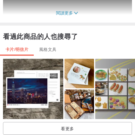
閱讀更多
看過此商品的人也搜尋了
卡片/明信片
風格文具
商品 : 聖誕光透卡6張 +木座2個
特性 : 色彩亮麗 , 防潑水的喔!
影像尺寸 76 X 76 mm , 正方形 ▉
外框尺寸 136 X 136 mm ,
外框材質 : 環保 PP 厚度 2.3 mm
內框材質 : PET 彩色印製
卡片木座 : 長 10 cm x 寬 4.5 cm x 高 1.7 cm
看更多