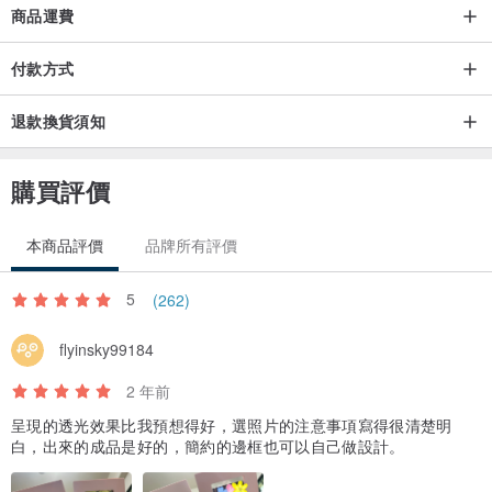
商品運費
用手機內建相片軟體做適度的裁切或調整正方形 ,
付款方式
也可以像 " 美圖有方 " 或 NO Crop APP 做成正方形！
照片選擇 : 1. 人物較近 2. 拍攝物較大 3.
填滿【正方形】▉ 影像
==>
退款換貨須知
效果較好 。
購買評價
** 照片如果不好裁切 ,
也可以用 " PhotoGrid 相片組合 APP 補背景做成正方形！
本商品評價
品牌所有評價
5
(262)
flyinsky99184
2 年前
呈現的透光效果比我預想得好，選照片的注意事項寫得很清楚明
白，出來的成品是好的，簡約的邊框也可以自己做設計。