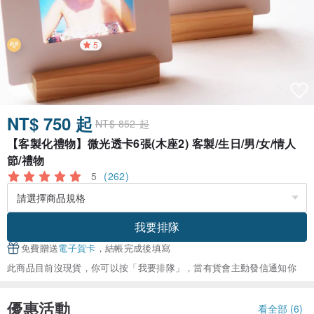
5
NT$ 750 起
NT$ 852 起
【客製化禮物】微光透卡6張(木座2) 客製/生日/男/女/情人
節/禮物
5
(262)
我要排隊
免費贈送
電子賀卡
，結帳完成後填寫
此商品目前沒現貨，你可以按「我要排隊」，當有貨會主動發信通知你
優惠活動
看全部 (6)