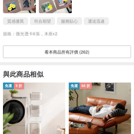
質感優異
符合期望
服務貼心
運送迅速
規格：
微光透卡6張，木座x2
提供圖檔的方式有
1) 可在聯絡設計師的選項 , 選擇檔案 ,
看本商品所有評價 (262)
上傳的圖片送出即可。( 或直接在這裡附加檔案傳 )
2) 將雲端連結的相片 , 附註在 " 訂單的備註欄 " ( Google雲端硬碟
與此商品相似
Dropbox 位址也可以 )。
免運
9 折
免運
88 折
或照片請寄到電郵信箱：ⓟⓡⓘⓝⓣⓟⓡⓞ﹒ⓣⓦ ＠ ⓖⓜⓐⓘⓛ﹒
ⓒⓞⓜ
*********************************************************