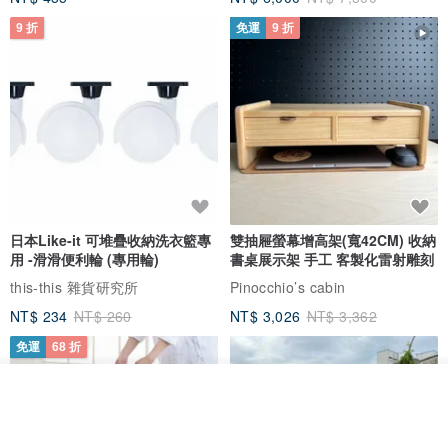
9 折
免運
9 折
我們的服務
影像產品 ( ※ 獨特影像技術 )
1. 產品開發設計製造
2. 客製化系統 API 串接
----------------------------------------------------------
glimmerART光感印 ◉‿◉ 你的相片創造感動禮物 ！
日本Like-it 可堆疊收納洗衣籃專
雙抽屜螢幕增高架(寬42CM) 收納
(其他相片禮物other photo gifts )
用 -滑滑便利輪 (專用輪)
書桌展示架 手工 客製化雷射雕刻
www.pinkoi.com/store/iol
this-this 雜貨研究所
Pinocchio’s cabin
NT$ 234
NT$ 260
NT$ 3,026
NT$ 3,362
免運
68 折
我要排隊
加入收藏
了解品牌