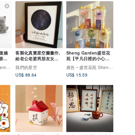
I 傲嬌
客製化真實星空圖畫作,
Sheng Garden盛世花
香氛 I
給老公老婆男朋友女朋
苑【平凡日裡的小心
友的七夕情人節禮物
願】小花束卡片禮盒組
.1331
我們的星空
廣告
盛世花苑 Sheng Garden
US$ 88.64
US$ 15.59