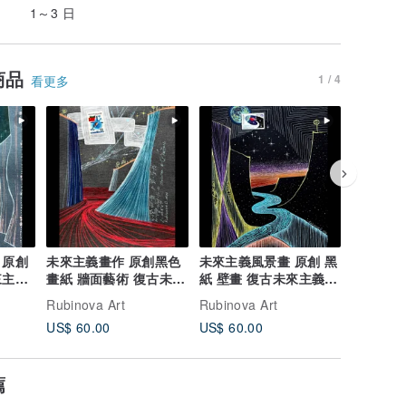
1～3 日
商品
1 / 4
看更多
 原創
未來主義畫作 原創黑色
未來主義風景畫 原創 黑
奇幻風景
來主義
畫紙 牆面藝術 復古未來
紙 壁畫 復古未來主義藝
畫 復古
主義藝術品
術
Rubinova Art
Rubinova Art
Rubinova
US$ 60.00
US$ 60.00
US$ 50.
薦