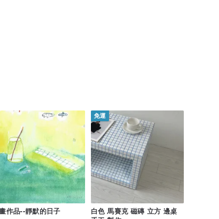
免運
畫作品--靜默的日子
白色 馬賽克 磁磚 立方 邊桌