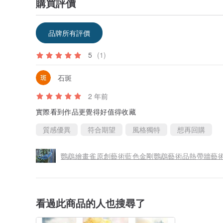
購買評價
品牌所有評價
5
(1)
石斑
2 年前
實際看到作品更覺得好值得收藏
質感優異
符合期望
風格獨特
想再回購
鸚鵡繪畫雀原創藝術藍色金剛鸚鵡藝術品熱帶牆藝
看過此商品的人也搜尋了