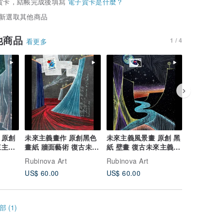
賀卡，結帳完成後填寫
電子賀卡是什麼？
新選取其他商品
他商品
1 / 4
看更多
 原創
未來主義畫作 原創黑色
未來主義風景畫 原創 黑
奇幻風景
來主義
畫紙 牆面藝術 復古未來
紙 壁畫 復古未來主義藝
畫 復古
主義藝術品
術
Rubinova Art
Rubinova Art
Rubinova
US$ 60.00
US$ 60.00
US$ 50.
 (1)