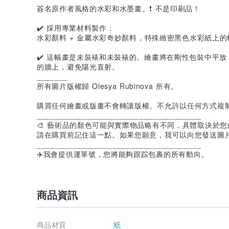
簽名原作者風格的水彩和水墨畫。❗️ 不是印刷品！
✔️ 採用專業材料製作：
水彩顏料 + 金屬水彩奇妙顏料，特殊緻密黑色水彩紙上的檔
✔️ 這幅畫是未裝裱和未裝裱的。繪畫將在剛性包裝中平
的牆上，避免陽光直射。
_______
所有圖片版權歸 Olesya Rubinova 所有。
購買任何繪畫或版畫不會轉讓版權。不允許以任何方式複
_____________________________________
🎨 藝術品的顏色可能與實際物品略有不同，具體取決於
請在購買前記住這一點。如果您願意，我可以向您發送圖
_____________________________________
✈️我會提供運單號，您將能夠跟踪包裹的所有動向。
商品資訊
商品材質
紙