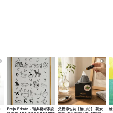
香
Freja Erixån - 瑞典藝術家設
父親節包裝【檜山坊】 菱炭
繪