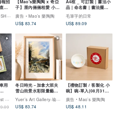
你海報招
【Mao's樂陶陶 x 奇亞
A4框 _ 可訂製 | 書法小
查看
子】厝內倆倆相愛 小屋
品 | 命名書 | 書法擺飾
單入禮盒組
掛飾
FREE BUT BUSY SHOP
廣告
Mao’s 樂陶陶
毛筆字的日常
US$ 83.74
US$ 89.09
車用
冬日時光－加拿大班夫
【禮物訂製 / 客製化 小
雪山街景水彩限量藝術
碗】碗-單入(08月31日
】
微噴版畫 A4含留白
出貨) 禮物
Yuer’s Art Gallery-瑜兒的畫中世界
香氛森林
廣告
Mao’s 樂陶陶
US$ 83.74
US$ 48.11
9.09