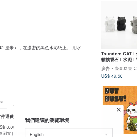
7x42 厘米），在濃密的黑色水彩紙上。 用水
Tsundere CAT 
貓擴香石 I 水泥 I 
禮物 I 附5mi精油
廣告
壹叁叁壹 Cementer No
US$ 49.58
首件運費
續件加收
我們建議的瀏覽環境
S$ 8.00
US$ 0.00
9 到貨 | 提供追蹤