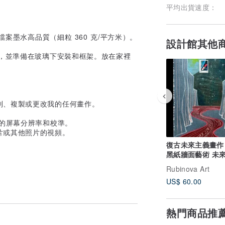
平均出貨速度：
案墨水高品質（細粒 360 克/平方米）。
設計館其他
放，並準備在玻璃下安裝和框架。放在家裡
制、複製或更改我的任何畫作。
您的屏幕分辨率和校準。
片或其他照片的視頻。
復古未來主義畫作
黑紙牆面藝術 未
藝術品
Rubinova Art
US$ 60.00
熱門商品推