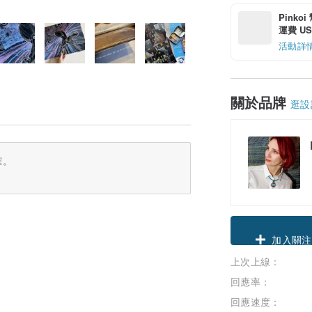
Pinko
運費 US$
活動詳
關於品牌
逛設
確。
領優惠券
上次上線：
加入關注
回應率：
回應速度：