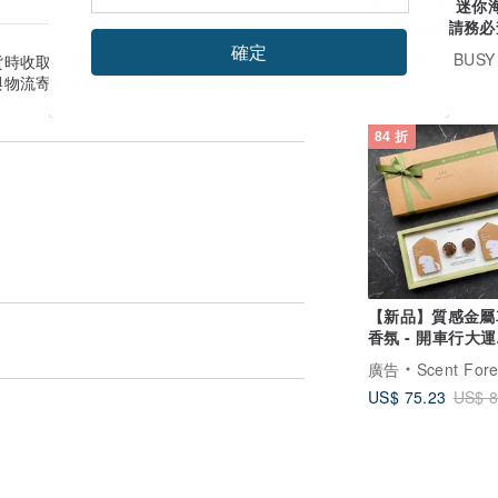
Risograph 迷
財貓貓玩具請務必
產品說明
確定
貨時收取的金額為準。
與物流寄送天數估算。實際到貨日可能因付
US$ 14.13
84 折
【新品】質感金屬
香氛 - 開車行大運
【2025新年優惠
廣告
Scent Forest 
US$ 75.23
US$ 8