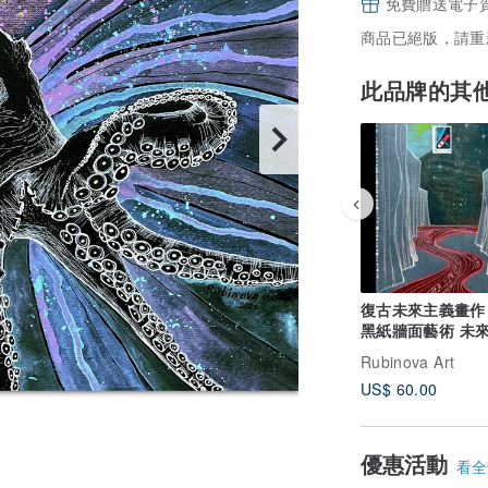
免費贈送電子
商品已絕版，請重
此品牌的其
復古未來主義畫作
黑紙牆面藝術 未
藝術品
Rubinova Art
US$ 60.00
優惠活動
看全部