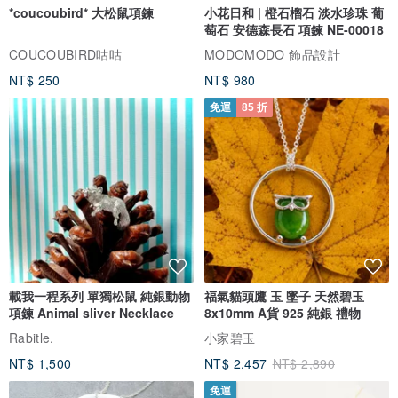
*coucoubird* 大松鼠項鍊
小花日和 | 橙石榴石 淡水珍珠 葡
萄石 安德森長石 項鍊 NE-00018
COUCOUBIRD咕咕
MODOMODO 飾品設計
NT$ 250
NT$ 980
免運
85 折
載我一程系列 單獨松鼠 純銀動物
福氣貓頭鷹 玉 墜子 天然碧玉
項鍊 Animal sliver Necklace
8x10mm A貨 925 純銀 禮物
Rabitle.
小家碧玉
NT$ 1,500
NT$ 2,457
NT$ 2,890
免運