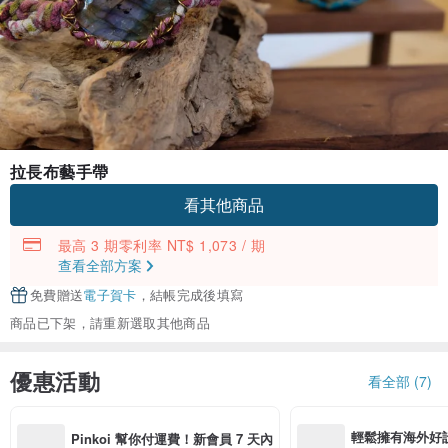
拉長布藝手帶
看其他商品
最高 3 期零利率 NT$ 1,073 / 期
查看全部方案
免費贈送
電子賀卡
，結帳完成後填寫
商品已下架，請重新選取其他商品
優惠活動
看全部 (7)
輕鬆擁有海外好
Pinkoi 幫你付運費！新會員 7 天內