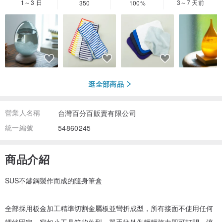
1～3 日
3～7 天前
350
100%
逛全部商品
營業人名稱
台灣百分百販賣有限公司
統一編號
54860245
商品介紹
SUS不鏽鋼製作而成的隨身筆盒
全部採用板金加工精準切割金屬板並彎折成型，所有接面不使用任何
螺絲固定。宛如小工具箱的外型，單手往外側輕輕施力即可打開，流