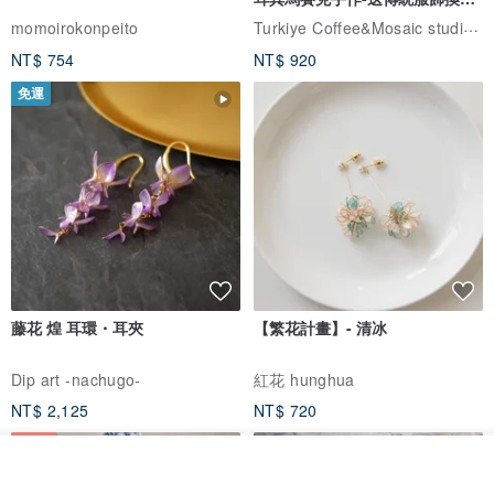
體驗
Turkiye Coffee&Mosaic studio土耳其咖啡與馬賽克燈工作坊
momoirokonpeito
NT$ 754
NT$ 920
免運
藤花 煌 耳環・耳夾
【繁花計畫】- 清冰
Dip art -nachugo-
紅花 hunghua
NT$ 2,125
NT$ 720
93 折
放入購物車
加入收藏
了解品牌