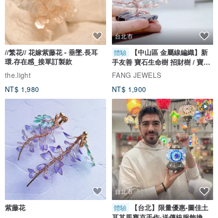
台北市
//繁花// 花嫁紫藤花 - 垂墜.長耳
【中山區 金屬線編織】新
體驗
環.存在感_接單訂製款
手友善 寶石生命樹 招財樹 / 寶石
自選
the.light
FANG JEWELS
NT$ 1,980
NT$ 1,900
台北市
紫藤花
【台北】限量優惠-圖佳土
體驗
耳其馬賽克手作-送傳統服飾換裝