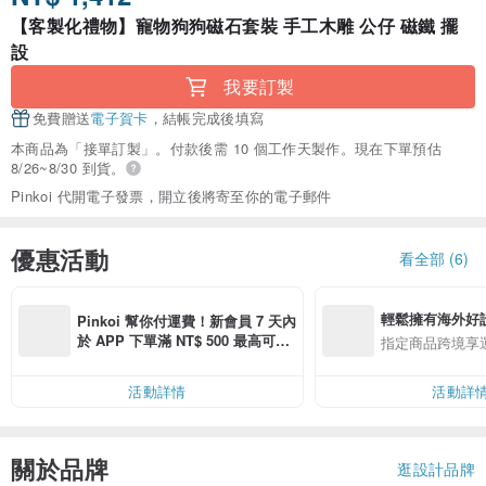
【客製化禮物】寵物狗狗磁石套裝 手工木雕 公仔 磁鐵 擺
設
我要訂製
免費贈送
電子賀卡
，結帳完成後填寫
本商品為「接單訂製」。付款後需 10 個工作天製作。現在下單預估
8/26~8/30 到貨。
Pinkoi 代開電子發票，開立後將寄至你的電子郵件
優惠活動
看全部 (6)
輕鬆擁有海外好
Pinkoi 幫你付運費！新會員 7 天內
於 APP 下單滿 NT$ 500 最高可折
指定商品跨境享
運費 NT$ 100
活動詳情
活動詳
關於品牌
逛設計品牌