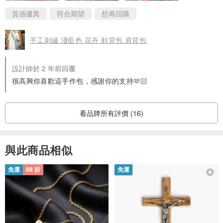
質感優異
符合期望
想再回購
手工刺繡 淺藍色 花卉 斜背包 肩背包
設計師於 2 年前回覆
很高興你喜歡這手作包，感謝你的支持🫶🏻
看品牌所有評價 (16)
與此商品相似
免運
88 折
免運