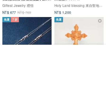
Holy Land blessing 來自聖地的祝福
Giftest Jewelry 禮悟
NT$ 677
NT$ 769
NT$ 1,200
免運
7 折
免運
我要訂製
加入收藏
了解品牌
L'amour 星星珍珠手鏈 (白金色)
耶穌受難像木製十字架 24 公分
高，雕刻木製十字架，耶穌受難
像天主教十字架
ARLOS
AndyCarver
NT$ 4,641
NT$ 6,630
NT$ 1,560
免運
7 折