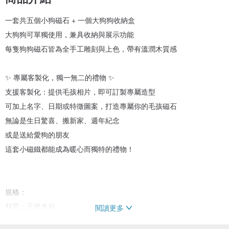
一套共五個小狗磁石 + 一個大狗狗收納盒
大狗狗可單獨使用，兼具收納與展示功能
每隻狗狗磁石皆為全手工雕刻與上色，帶有溫潤木質感
✨ 專屬客製化，獨一無二的禮物 ✨
支援客製化：提供毛孩相片，即可訂製專屬造型
可加上名字、日期或特徵圖案，打造專屬你的毛孩磁石
無論是生日驚喜、搬新家、週年紀念
或是送給愛狗的朋友
這套小磁鐵都能成為暖心而獨特的禮物！
規格：
材質：天然木材
閱讀更多
組合：一套含五個迷你狗狗磁石，大狗狗可單獨作為收納盒