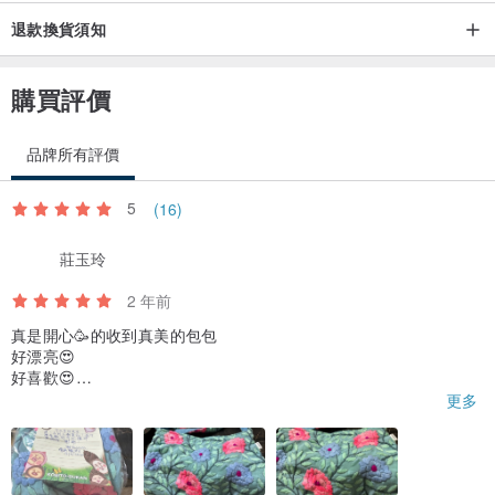
退款換貨須知
購買評價
品牌所有評價
5
(16)
莊玉玲
2 年前
真是開心🥳的收到真美的包包
好漂亮😍
好喜歡😍
還要再購買其他款
更多
謝謝您的卡片寫字
感謝您