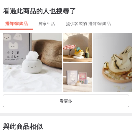
尺寸：大狗狗：約 7.5 × 6.5 cm / 磁石：約 1.5 × 1.5 cm
看過此商品的人也搜尋了
保養方式：
擺飾/家飾品
居家生活
提供客製的 擺飾/家飾品
避免碰撞、摔落或長時間浸水，以保持木材質感
用乾布輕輕拭去灰塵即可
貼心提醒：
❗ 每件作品皆為純手工製作，細節與尺寸可能略有差異，正是手工溫
度的獨特之處
❗ 訂製商品恕不接受因個人喜好退貨，建議下單前先與設計師確認需
求與製作期
❗ 因螢幕顯示不同，實物顏色可能與照片略有差異
看更多
與此商品相似