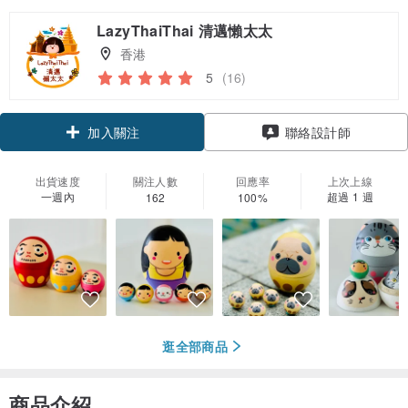
LazyThaiThai 清邁懶太太
香港
5
(16)
領優惠券
聯絡設計師
加入關注
出貨速度
關注人數
回應率
上次上線
一週內
超過 1 週
162
100%
逛全部商品
商品介紹