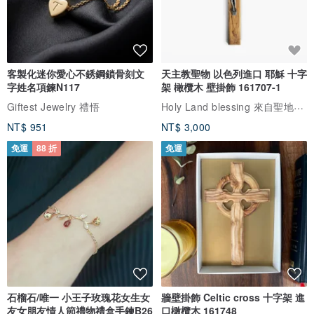
客製化迷你愛心不銹鋼鎖骨刻文
天主教聖物 以色列進口 耶穌 十字
字姓名項鍊N117
架 橄欖木 壁掛飾 161707-1
Holy Land blessing 來自聖地的祝福
Giftest Jewelry 禮悟
NT$ 951
NT$ 3,000
免運
88 折
免運
石榴石/唯一 小王子玫瑰花女生女
牆壁掛飾 Celtic cross 十字架 進
友女朋友情人節禮物禮盒手鍊B26
口橄欖木 161748