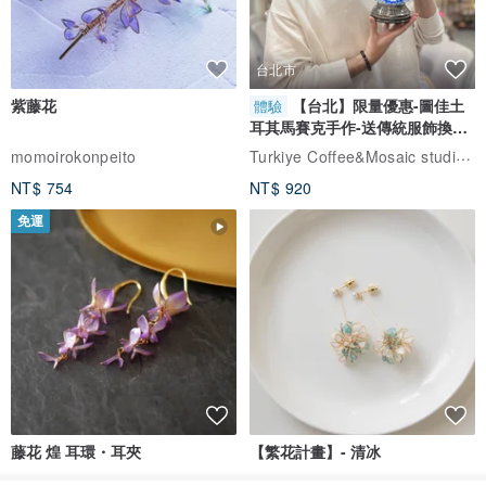
台北市
紫藤花
【台北】限量優惠-圖佳土
體驗
耳其馬賽克手作-送傳統服飾換裝
體驗
Turkiye Coffee&Mosaic studio土耳其咖啡與馬賽克燈工作坊
momoirokonpeito
NT$ 754
NT$ 920
免運
藤花 煌 耳環・耳夾
【繁花計畫】- 清冰