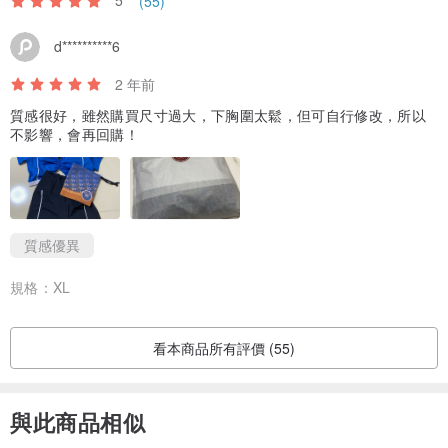
5
(55)
送給您的所有運費。（我們會在收到並檢查您的換貨商品後寄出新商
品。）
d**********6
2 年前
換貨商品付款連結如下：
質感很好，雖然購買尺寸過大，下胸圍太鬆，但可自行修改，所以
泰國郵政：
pinkoi.com/product/AuNDWDZm
不影響，會再回購！
DHL Express：
pinkoi.com/product/EE9KSWPv
質感優異
規格：
XL
看本商品所有評價 (55)
與此商品相似