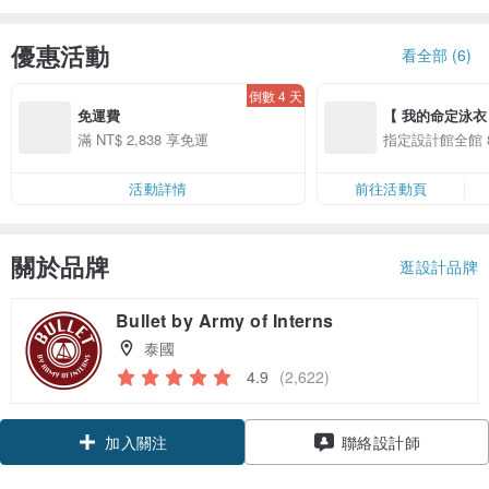
優惠活動
看全部 (6)
倒數 4 天
免運費
【 我的命定泳衣 】8
10 精選品牌享全
滿 NT$ 2,838 享免運
指定設計館全館 8
ff
活動詳情
前往活動頁
關於品牌
逛設計品牌
Bullet by Army of Interns
泰國
4.9
(2,622)
領優惠券
聯絡設計師
加入關注