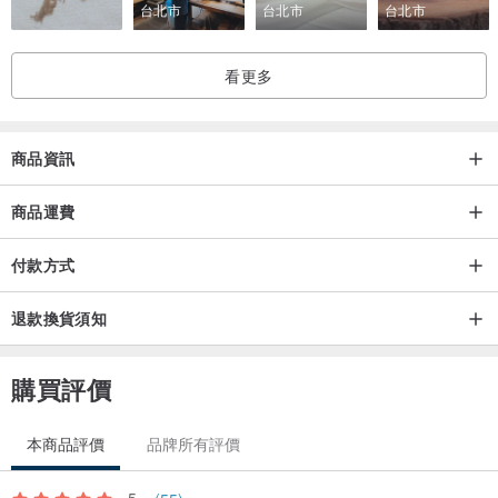
台北市
台北市
台北市
黑色：
pinkoi.com/product/D29CeRKd
看更多
橘色：
pinkoi.com/product/hb98ezcr
商品資訊
紫色：
pinkoi.com/product/TjNnQKkS
商品運費
綠色：
pinkoi.com/product/7XJ5xbR4
付款方式
重要事項：
退款換貨須知
所有
促銷活動與特別活動
訂單，在任何情況下皆無法退貨或更換。
購買評價
我們不提供退貨服務，但如果商品不合身，且商品仍有庫存，您可以
更換
新尺寸。
本商品評價
品牌所有評價
若您想更換商品，您需負擔將換貨商品寄回給我們，以及將新商品寄