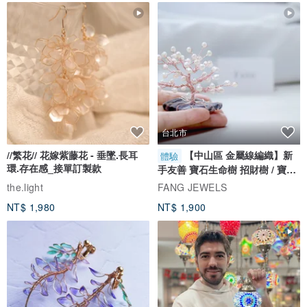
台北市
//繁花// 花嫁紫藤花 - 垂墜.長耳
【中山區 金屬線編織】新
體驗
環.存在感_接單訂製款
手友善 寶石生命樹 招財樹 / 寶石
自選
the.light
FANG JEWELS
NT$ 1,980
NT$ 1,900