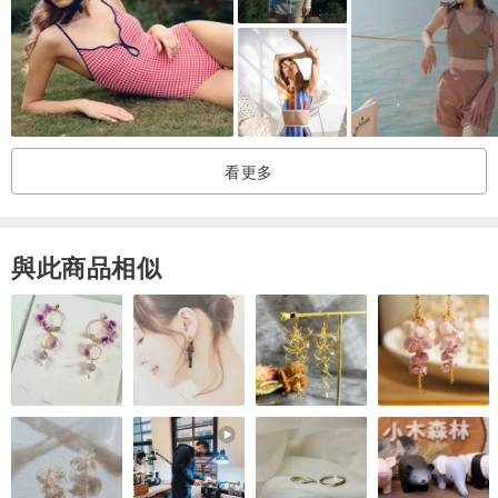
看更多
與此商品相似
選購本系列其他顏色：
黃色：
pinkoi.com/product/caMfLwRs
紅色：
pinkoi.com/product/Pc97nua5
藍色：
pinkoi.com/product/GwzACAZK
蝦醬色：
pinkoi.com/product/kAhrdfSF