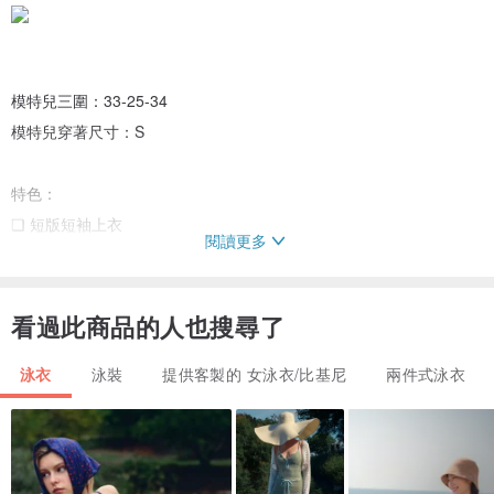
模特兒三圍：33-25-34
模特兒穿著尺寸：S
特色：
❏ 短版短袖上衣
閱讀更多
❏ 正面 V 領設計，搭配三角鏤空剪裁
❏ 標誌性弧形露背設計
❏ 衣身兩側滾邊設計
看過此商品的人也搜尋了
❏ 設計著重凸顯身形曲線
泳衣
泳裝
提供客製的 女泳衣/比基尼
兩件式泳衣
❏ 客製金屬扣具，刻有 Logo
❏ 柔軟內裡布料
❏ 內附胸墊
❏ 泰國自家製作，於無血汗工廠生產。♡