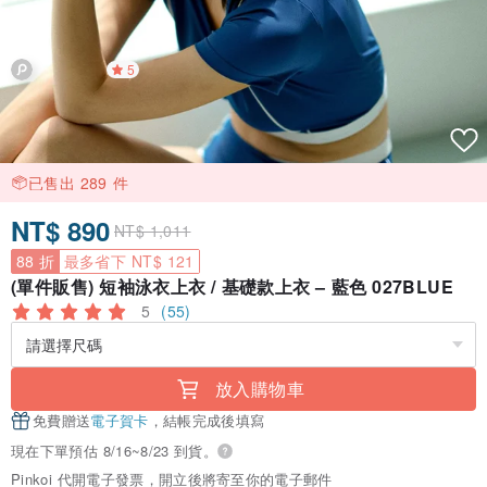
5
已售出 289 件
NT$ 890
NT$ 1,011
88 折
最多省下 NT$ 121
(單件販售) 短袖泳衣上衣 / 基礎款上衣 – 藍色 027BLUE
5
(55)
放入購物車
免費贈送
電子賀卡
，結帳完成後填寫
現在下單預估 8/16~8/23 到貨。
Pinkoi 代開電子發票，開立後將寄至你的電子郵件