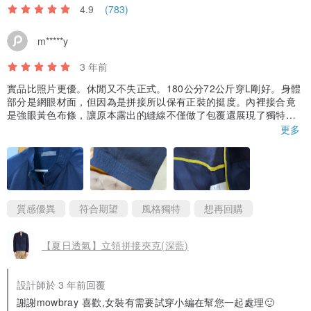
4.9
(783)
m*****y
3 年前
實品比照片更優。休閒又不失正式。180公分72公斤穿L剛好。身體
部分是網眼材面，但因為是拼接所以保有正裝的挺度。內裡接合竟
是強眼黃色布條，讓原本露出的縫線不僅做了包覆還展現了獨特
感！特價買很划算。親切的店員還介紹了女裝，下次要來看女裝。
更多
質感優異
符合期望
風格獨特
想再回購
【夏日透氣】立領拼接夾克(深藍)
設計師於 3 年前回覆
謝謝mowbray 喜歡,女裝有需要試穿小編在幫您一起處理🙂