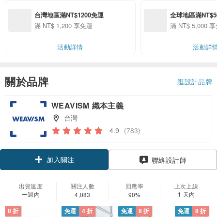
台灣地區滿NT$1200免運
全球地區滿NT$500
免運
滿 NT$ 1,200 享免運
滿 NT$ 5,000 
活動詳情
活動詳
關於品牌
逛設計品牌
WEAVISM 織本主義
台灣
4.9
(783)
加入關注
聯絡設計師
出貨速度
關注人數
回應率
上次上線
一週內
1 天內
4,083
90%
8 折
免運
4 折
免運
8 折
免運
8 折