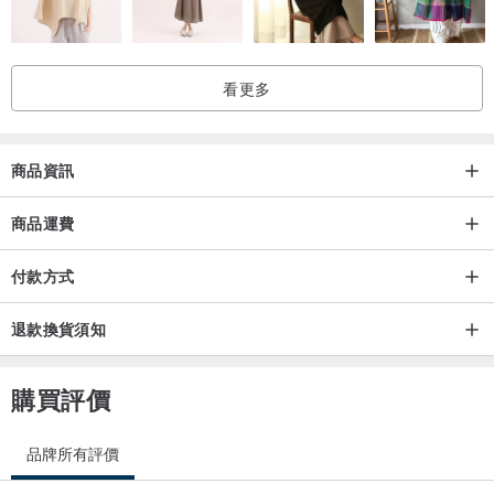
配布: 100% Polyester
CARE LABEL | 洗滌方式
看更多
‧ 可機器水洗
‧ 可乾洗
‧ 不可漂白
商品資訊
‧ 可烘乾
商品運費
‧ 可熨燙
‧ 避免與其他顏色衣物一起洗滌
付款方式
MADE IN TAIWAN
退款換貨須知
➖➖➖➖➖➖➖➖➖➖➖➖➖➖➖➖➖➖➖➖
購買評價
注意🔊
品牌所有評價