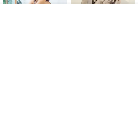
看其他商品
了解品牌
印度蓋染工藝純棉 吊帶褲 連身褲
暈染印花白洋裝 外罩衫 復古洋裝
- 雪花灰
Tramper
Noir by Phoenix
NT$ 1,480
NT$ 1,480
印度蓋染工藝純棉 長褲 －晚霞紅
【波麗印花】皇家鹿苑 澎澎熱氣