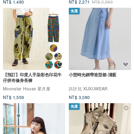
NT$ 1,480
NT$ 2,271
NT$ 2,580
免運
【預訂】印度人手染彩色印花牛
小憩時光綁帶造型裙-淺藍
仔拼布修身長褲
Moonstar House 星月屋
許許兒 XUXUWEAR
NT$ 1,559
NT$ 3,080
免運