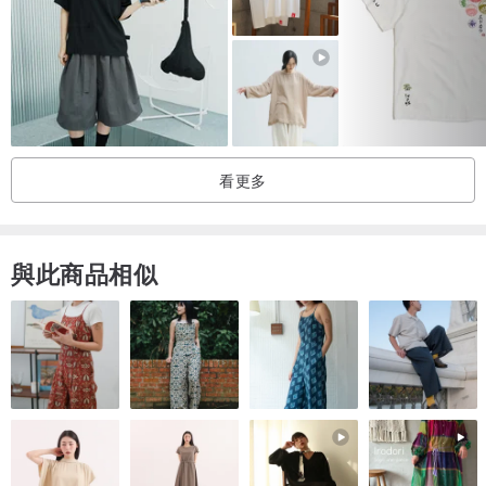
FEATURE | 重點
*背後透氣設計
*正面堆疊圖像設計
看更多
與此商品相似
FABRIC | 布料
主布: 100% Cotton