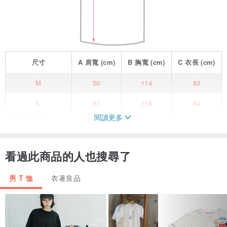
尺寸
A
肩寬
(cm)
B
胸寬
(cm)
C
衣長
(cm)
M
50
114
83
L
51
119
84
閱讀更多
INTRO | 簡介
以屏幕及訊息被覆蓋為設計靈感的上衣，
網眼堆疊數位印花來呈現訊息被遮蔽的效果，
看過此商品的人也搜尋了
背後有透氣設計，
並有背帶可掛或背。
男 T 恤
衣著良品
FUNCTION | 功能
好照料