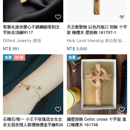
客製化迷你愛心不銹鋼鎖骨刻文
天主教聖物 以色列進口 耶穌 十字
字姓名項鍊N117
架 橄欖木 壁掛飾 161707-1
Holy Land blessing 來自聖地的祝福
Giftest Jewelry 禮悟
NT$ 951
NT$ 3,000
免運
88 折
免運
石榴石/唯一 小王子玫瑰花女生女
牆壁掛飾 Celtic cross 十字架 進
友女朋友情人節禮物禮盒手鍊B26
口橄欖木 161748