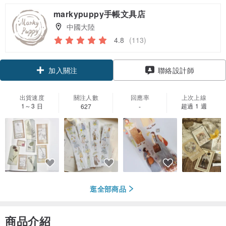
markypuppy手帳文具店
中國大陸
4.8
(113)
領優惠券
聯絡設計師
加入關注
出貨速度
關注人數
回應率
上次上線
1～3 日
超過 1 週
627
-
逛全部商品
商品介紹