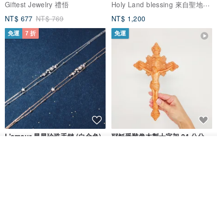
Holy Land blessing 來自聖地的祝福
Giftest Jewelry 禮悟
NT$ 677
NT$ 769
NT$ 1,200
免運
7 折
免運
L'amour 星星珍珠手鏈 (白金色)
耶穌受難像木製十字架 24 公分
高，雕刻木製十字架，耶穌受難
放入購物車
像天主教十字架
加入收藏
了解品牌
ARLOS
AndyCarver
NT$ 4,641
NT$ 6,630
NT$ 1,560
免運
7 折