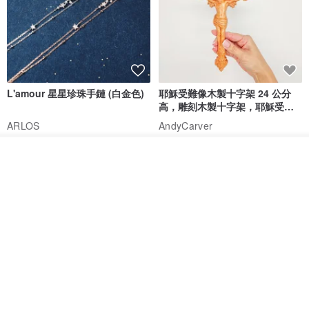
L'amour 星星珍珠手鏈 (白金色)
耶穌受難像木製十字架 24 公分
高，雕刻木製十字架，耶穌受難
像天主教十字架
ARLOS
AndyCarver
NT$ 4,641
NT$ 6,630
NT$ 1,560
看其他商品
免運
7 折
了解品牌