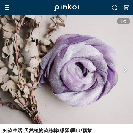
1/5
知染生活-天然植物染絲棉(縲縈)圍巾/藕紫