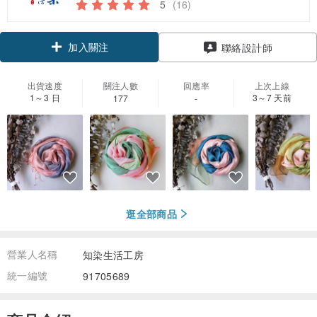
5
(16)
加入關注
聯絡設計師
出貨速度
關注人數
回應率
上次上線
1～3 日
3～7 天前
177
-
逛全部商品
營業人名稱
知染生活工房
統一編號
91705689