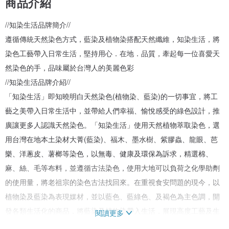
商品介紹
//知染生活品牌簡介//
遵循傳統天然染色方式，藍染及植物染搭配天然纖維，知染生活，將
染色工藝帶入日常生活，堅持用心．在地．品質，牽起每一位喜愛天
然染色的手，品味屬於台灣人的美麗色彩
//知染生活品牌介紹//
「知染生活」即知曉明白天然染色(植物染、藍染)的一切事宜，將工
藝之美帶入日常生活中，並帶給人們幸福、愉悅感受的綠色設計，推
廣讓更多人認識天然染色。「知染生活」使用天然植物萃取染色，選
用台灣在地本土染材大菁(藍染)、福木、墨水樹、紫膠蟲、龍眼、芭
樂、洋蔥皮、薯榔等染色，以無毒、健康及環保為訴求，精選棉、
麻、絲、毛等布料，並遵循古法染色，使用大地可以負荷之化學助劑
的使用量，將老祖宗的染色古法找回來。在重視食安問題的現今，以
植物染及藍染為表現媒材，並以藍色、藍綠色、及褐色為主色調，開
發各類生活化的商品，將藍染及植物染帶入生活，展現高度工藝及生
閱讀更多
活美學。