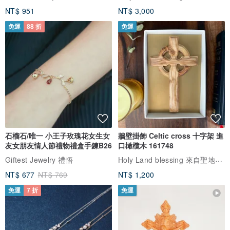
NT$ 951
NT$ 3,000
免運
88 折
免運
石榴石/唯一 小王子玫瑰花女生女
牆壁掛飾 Celtic cross 十字架 進
友女朋友情人節禮物禮盒手鍊B26
口橄欖木 161748
Holy Land blessing 來自聖地的祝福
Giftest Jewelry 禮悟
NT$ 677
NT$ 769
NT$ 1,200
免運
7 折
免運