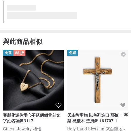
與此商品相似
免運
88 折
免運
客製化迷你愛心不銹鋼鎖骨刻文
天主教聖物 以色列進口 耶穌 十字
字姓名項鍊N117
架 橄欖木 壁掛飾 161707-1
Holy Land blessing 來自聖地的祝福
Giftest Jewelry 禮悟