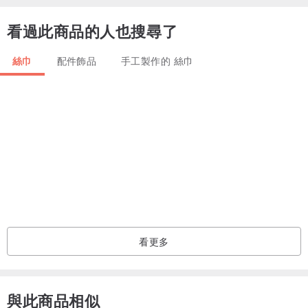
看過此商品的人也搜尋了
//商品資訊//
「知染生活-天然植物染絲棉(縲縈)圍巾/藕紫」
絲巾
配件飾品
手工製作的 絲巾
冷熱不定的初秋，穿衣上總是讓人捉不定主意，多層次的穿搭是許多
人的最愛，除了外套與大衣外，以天然植物染為基底的絲巾就變的相
當重要，在厚實的衣物外，搭配圍巾讓人感受輕鬆自在。
．尺寸:˙8*190cm
．材質: 縲縈50%、絲50%
．技法:漸層染
．染材:墨水樹
．本產品為訂製款，無提供退換貨服務
．商品含包裝，贈送防塵收納袋乙只
看更多
//洗滌方式//
1、本商品由天然染材萃取手工染色而成，清洗時會有少量色素釋出，
與此商品相似
乃為正常現象。