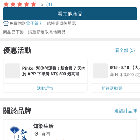
5
(1)
看其他商品
免費贈送
電子賀卡
，結帳完成後填寫
商品已下架，請重新選取其他商品
優惠活動
看全部 (5)
8/15 - 8/18 
Pinkoi 幫你付運費！新會員 7 天內
季】滿 NT$3500
於 APP 下單滿 NT$ 500 最高可折
滿 NT$ 3,500 現
50
運費 NT$ 100
50
活動詳情
前往活動頁
關於品牌
逛設計品牌
知染生活
台灣