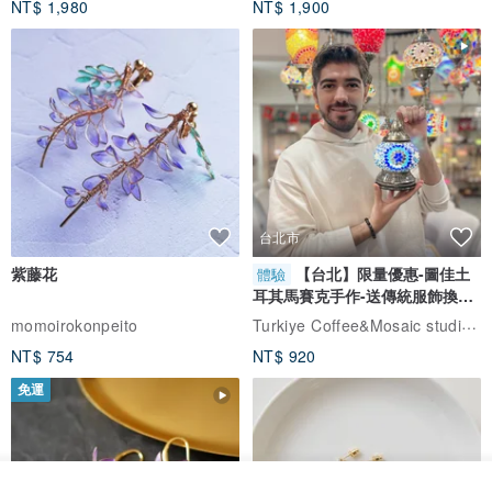
NT$ 1,980
NT$ 1,900
台北市
紫藤花
【台北】限量優惠-圖佳土
體驗
耳其馬賽克手作-送傳統服飾換裝
◆請注意
體驗
Turkiye Coffee&Mosaic studio土耳其咖啡與馬賽克燈工作坊
momoirokonpeito
・請注意，復古產品可能會有一些使用痕跡或氣味。
NT$ 754
NT$ 920
・由於水平測量，可能會出現輕微誤差。請在購買前了解這一點。
免運
（管理編號：wzptxx）