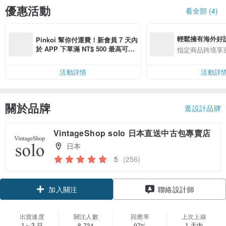
優惠活動
看全部 (4)
輕鬆擁有海外好
Pinkoi 幫你付運費！新會員 7 天內
於 APP 下單滿 NT$ 500 最高可折
指定商品跨境享
運費 NT$ 100
活動詳情
活動詳
關於品牌
逛設計品牌
VintageShop solo 日本直送中古包專賣店
日本
5
(256)
領優惠券
聯絡設計師
加入關注
出貨速度
關注人數
回應率
上次上線
1～3 日
1 天內
8,734
97%