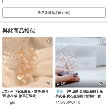
海外配送のため、多少の遅延が発生する場合がございます
が、何かご不明点やお困りのことがございましたら、どうぞ
お気軽にお問い合わせください。
◆規格
看品牌所有評價 (256)
今回お迎えいただいたPRADAのバックパックについて、状態
顏色:金
を新品同様と感じていただけたことを大変嬉しく拝見いたし
附件：無（僅主機）
ました。
與此商品相似
レビューを投稿していただいたお客様には、次回ご利用いた
◆使用條件
だけるクーポンをプレゼントしております。
BA 等級：復古產品，有輕微磨損跡象，例如日常使用產生的刮痕、污
ぜひ次回のお買い物にご活用ください。
垢和氣味。
また、特別なアイテムとの素敵な出会いがありますように✨
心より感謝申し上げます。ありがとうございました！
台北市
//繁花// 花嫁紫藤花 - 垂墜.長耳
【中山區 金屬線編織】新
體驗
環.存在感_接單訂製款
手友善 寶石生命樹 招財樹 / 寶石
自選
the.light
FANG JEWELS