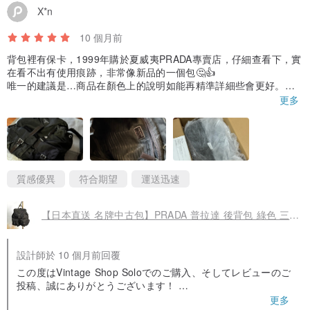
X*n
10 個月前
背包裡有保卡，1999年購於夏威夷PRADA專賣店，仔細查看下，實
在看不出有使用痕跡，非常像新品的一個包🤔👍
唯一的建議是…商品在顏色上的說明如能再精準詳細些會更好。此
背包在皮革的部分是咖啡色，整體帆布非純黑，而是帶著咖啡色光
更多
澤的黑。
謝謝🙏
質感優異
符合期望
運送迅速
【日本直送 名牌中古包】PRADA 普拉達 後背包 綠色 三角標誌 尼龍 雙口袋 登山包 vintage kyhxt3
設計師於 10 個月前回覆
◆尺寸
この度はVintage Shop Soloでのご購入、そしてレビューのご
投稿、誠にありがとうございます！
約高1.3cm x 寬1.3cm
更多
鍊長約44.5cm