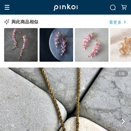
與此商品相似
看更多
1/6