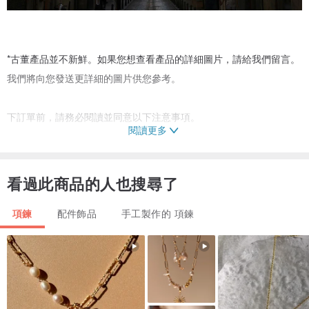
*古董產品並不新鮮。如果您想查看產品的詳細圖片，請給我們留言。
我們將向您發送更詳細的圖片供您參考。
下訂單前，請務必閱讀並同意以下注意事項。
閱讀更多
--------------------------------------------------
【VintageShop solo】提供的產品均為古董。這一切都是真的。
產品售出後不可退貨或換貨。如果您有任何疑問，請務必給我留言。
看過此商品的人也搜尋了
產品在多個網站上銷售。下訂單前，請務必聯絡我們確認庫存狀況。
項鍊
配件飾品
手工製作的 項鍊
所有產品均為正品、正品。
尺寸可能有輕微誤差。
實際顏色可能因拍攝環境而異。
如果您對產品或其他詳細照片有任何疑問，請聯絡[VintageShop
alone]。