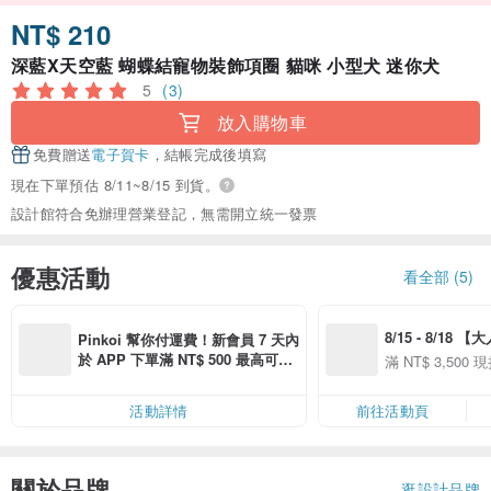
NT$ 210
深藍X天空藍 蝴蝶結寵物裝飾項圈 貓咪 小型犬 迷你犬
5
(3)
放入購物車
免費贈送
電子賀卡
，結帳完成後填寫
現在下單預估 8/11~8/15 到貨。
設計館符合免辦理營業登記，無需開立統一發票
優惠活動
看全部 (5)
8/15 - 8/18 
Pinkoi 幫你付運費！新會員 7 天內
季】滿 NT$3500
於 APP 下單滿 NT$ 500 最高可折
滿 NT$ 3,500 現
50
運費 NT$ 100
50
活動詳情
前往活動頁
關於品牌
逛設計品牌