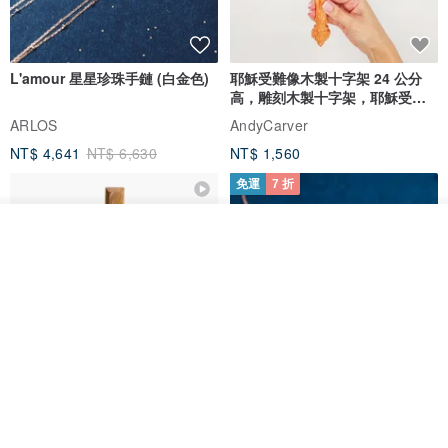
L'amour 星星珍珠手鏈 (白金色)
耶穌受難像木製十字架 24 公分
高，雕刻木製十字架，耶穌受難
像天主教十字架
ARLOS
AndyCarver
NT$ 4,641
NT$ 6,630
NT$ 1,560
免運
7 折
放入購物車
加入收藏
了解品牌
基督教婚禮禮物 桌上擺設 橄欖木
La Joie 藍月亮石閃耀項鏈 (玫瑰
雙層站立十字架 木製底座
金)
161711
Holy Land blessing 來自聖地的祝福
ARLOS