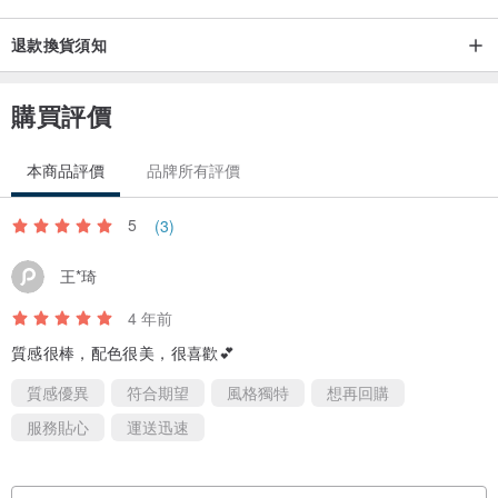
一模一樣的情形，相對的每一款印花布商品都是獨一無二的存在喔~)
▪ 商品尺寸 (正常誤差範圍1cm~2cm)
退款換貨須知
▪ 商品色差
▪ 一咪咪的線頭
購買評價
▪ 鈴鐺因原廠人工塗料關係，偶爾會有色料不均現象，但出貨前小精
靈會盡量把關的(ง๑ •̀_•́)ง
本商品評價
品牌所有評價
2. 商品現貨
5
(3)
架上數量皆為現貨，如有商品缺貨的現象可來信詢問是否近期會製
王*琦
作，無法及時更新，請見諒。
4 年前
3. 訂製
質感很棒，配色很美，很喜歡💕
非現貨商品內尺寸加工訂製：
質感優異
符合期望
風格獨特
想再回購
▪ 脖圍18cm以下 +30元
服務貼心
運送迅速
▪ 脖圍20-30cm +30元
▪ 脖圍30-40cm +50元