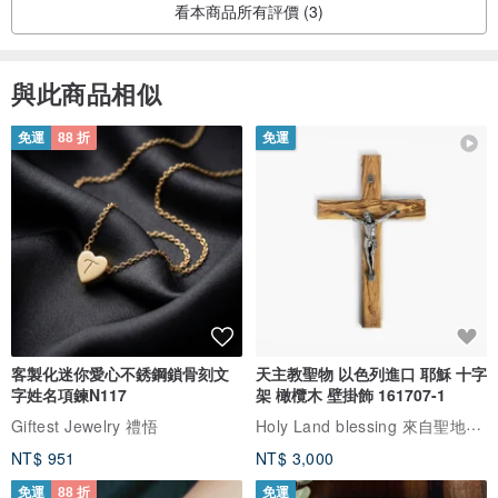
▪ 脖圍40-50cm +100元
看本商品所有評價 (3)
▪ 蝴蝶結修改 加大:11CM／改小:6.5CM +50元
▪ 更換狗狗插扣/加牽繩扣環 +50元
與此商品相似
訂製的話請先來信詢問您想要訂製的花樣款式有無布料(有些布料已經
沒囉!)
免運
88 折
免運
確定樣式、布料、金額之後會開專屬賣場給您，下單付款後才開始製
作，訂製商品製作時間約2~4天，製作完會幫您立即出貨~
4. 清潔處理
1. 由於布料大多為染/印棉布，遇水或強光照射都會有退色情況。
2. 如有鈴鐺之商品下水前請將鈴鐺拆下來，以免生鏽。
3. 請使用清水清洗。
客製化迷你愛心不銹鋼鎖骨刻文
天主教聖物 以色列進口 耶穌 十字
4. 請手洗或放置洗衣袋內機洗。
字姓名項鍊N117
架 橄欖木 壁掛飾 161707-1
5. 最後記得拿出來晾乾喔! (*´∀`)~♥
Holy Land blessing 來自聖地的祝福
Giftest Jewelry 禮悟
NT$ 951
NT$ 3,000
4. 關於換貨
免運
88 折
免運