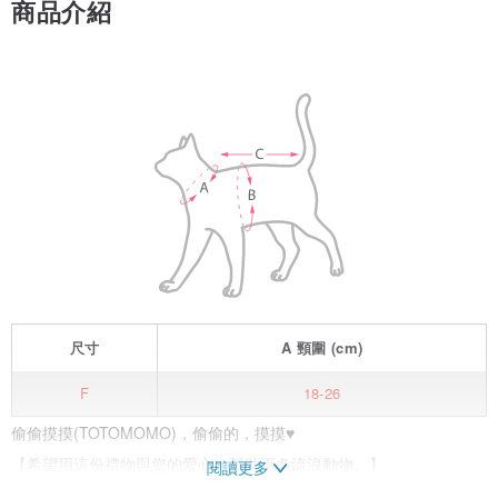
商品介紹
尺寸
A
頸圍
(cm)
F
18-26
偷偷摸摸(TOTOMOMO)，偷偷的，摸摸♥
【希望用這份禮物與您的愛心，幫助更多流浪動物。】
閱讀更多
TOTOMOMO會評估收容所與中途，扣除成本將大家的愛心送出去，