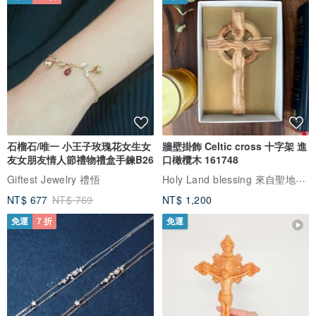
如因為尺寸不合需換貨，請符合下列事項：
▪ 不得有使用痕跡、破損、髒污、異味、受潮、水洗
▪ 完整商品、配件、附件、贈品、內外包裝
7日內請拍照並傳來信，小精靈會幫您處理換貨事宜。
請毛爸毛媽考慮清楚再下單，購買前若有任何商品問題都歡迎詢問。
謝謝所有購買的毛爸毛媽，因為有你/妳的支持，TOTOMOMO才能有
繼續幫助流浪動物的行動，一起愛牠們一輩子吧(´,,•ω•,,)♡
石榴石/唯一 小王子玫瑰花女生女
牆壁掛飾 Celtic cross 十字架 進
友女朋友情人節禮物禮盒手鍊B26
口橄欖木 161748
Holy Land blessing 來自聖地的祝福
Giftest Jewelry 禮悟
NT$ 677
NT$ 769
NT$ 1,200
免運
7 折
免運