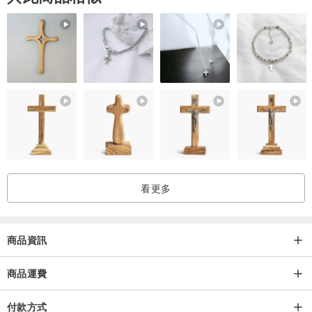
【扣子】
塑料插扣，台灣MIT製造寵物安全插扣，4公斤的拉扯力即可掙脫(人
類可輕易扯開)，防止貓狗在遊玩/掙脫/打架時發生危險。
【鈴鐺】
鈴鐺聲音皆不大，如需要更換自己喜愛的鈴鐺或掛上名牌可自行將鐵
環打開更換。
看更多
【注意事項】
1. 商品差異
商品資訊
每款項圈皆為手工製作，若有以下狀況為正常範圍內喔~如有疑慮可以
商品運費
至寄賣實體店面參考選購。
▪ 商品印花不同(大多印花布因剪裁位置不同，會產生圖案位置沒辦法
付款方式