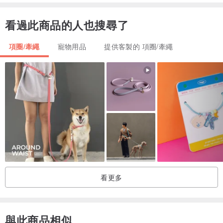
讓大家與TOTOMOMO一起幫助無家可歸的孩子們。
看過此商品的人也搜尋了
【深藍X天空藍】無外出扣環
項圈/牽繩
寵物用品
提供客製的 項圈/牽繩
【商品規格】適合貓咪與迷你犬使用
脖圍尺寸 / 18-26 CM
蝴蝶結尺寸 / 8.5ｘ4.5CM
項圈寬度 / 1CM
材質 / 台灣棉布+五金+插扣
扣子 / MIT寵物安全插扣
鈴鐺 / 如圖
看更多
【布料】
此款布料來自：台灣MIT
與此商品相似