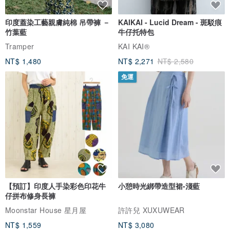
印度蓋染工藝親膚純棉 吊帶褲 －
KAIKAI - Lucid Dream - 斑駁痕
竹葉藍
牛仔托特包
Tramper
KAI KAI®
NT$ 1,480
NT$ 2,271
NT$ 2,580
免運
【預訂】印度人手染彩色印花牛
小憩時光綁帶造型裙-淺藍
仔拼布修身長褲
Moonstar House 星月屋
許許兒 XUXUWEAR
NT$ 1,559
NT$ 3,080