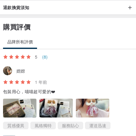
退款換貨須知
購買評價
品牌所有評價
5
(8)
嬨嬨
1 年前
包裝用心，喵喵超可愛的❤️
質感優異
風格獨特
服務貼心
運送迅速