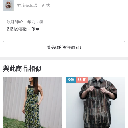
貓流蘇耳環 - 針式
設計師於 1 年前回覆
謝謝妳喜歡～🥰❤️
看品牌所有評價 (8)
與此商品相似
免運
88 折