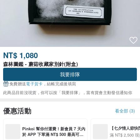
NT$ 1,080
森林圖鑑 - 蘑菇收藏家別針(附盒)
我要排隊
免費贈送
電子賀卡
，結帳完成後填寫
此商品目前沒現貨，你可以按「我要排隊」，當有貨會主動發信通知你
優惠活動
看全部 (3)
【七夕情人節快閃】8
Pinkoi 幫你付運費！新會員 7 天內
用 APP 購買任一
於 APP 下單滿 NT$ 500 最高可折
滿 NT$ 2,500 現
00 現折 NT$100
運費 NT$ 100