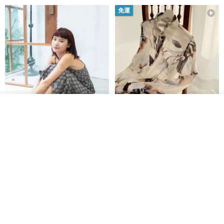
免運
我要排隊
印度蓋染工藝純棉 吊帶褲 連身褲
暈染印花白洋裝 外罩衫 復古洋裝
加入收藏
了解品牌
- 雪花灰
Tramper
Noir by Phoenix
NT$ 1,480
NT$ 1,480