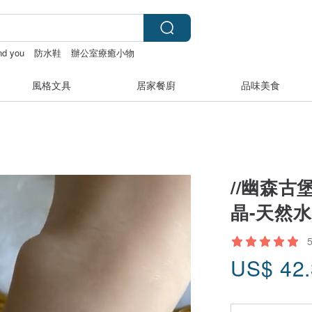
and you
防水鞋
辦公室療癒小物
風格文具
居家餐廚
品味美食
//幽森古
晶-天然
US$
42