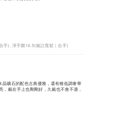
合手), 淨手圍16.5(備註寬鬆｜合手)
只水晶礦石的配色古典優雅，還有種低調奢華
亮，戴在手上也剛剛好，久戴也不會不適，