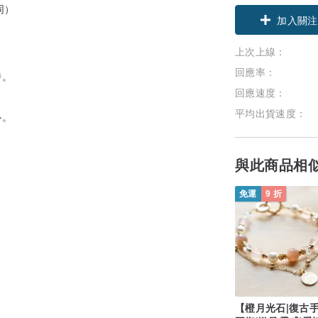
同）
加入關注
上次上線：
回應率：
持。
。
回應速度：
平均出貨速度：
心。
與此商品相
免運
9 折
【橙月光石|復古