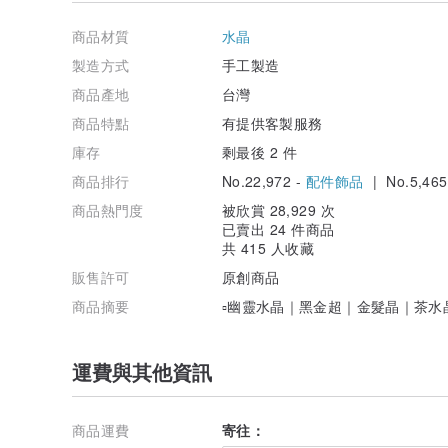
✼ 金髮晶
- 寓意招正財、偏財與溫慢的貴人財。
商品材質
水晶
- 帶來沉穩的防護守護能量，守護日常平安。
- 守護周圍磁場，陪伴減少外在環境雜訊干擾，維持內在
製造方式
手工製造
商品產地
台灣
｜購買須知｜
＊水晶能量為寓意象徵，如有身體不適請盡速就醫。
商品特點
有提供客製服務
＊Crystal Elf 皆使用天然水晶，因此每條手鍊的水
庫存
剩最後 2 件
礦缺、黑點雜質為天然之現象，介意者請斟酌購買。
＊照片由 iPhone 16 無調色濾鏡拍攝｜室內自然光
商品排行
No.22,972 -
配件飾品
| No.5,465
＊手圍若無特別註記，一率製作為合手。
＊手鍊會配合手圍做細微調整。
商品熱門度
被欣賞 28,929 次
＊實際商品會因每批水晶、配飾材料不同略有些微差距。
已賣出 24 件商品
＊寄出前皆會傳送照片給買家確認，無提供退換服務。
共 415 人收藏
＊保固：
販售許可
原創商品
① 持有我們的背卡，將享有一年內免費換線服務（需自付
② 14K 包金飾品褪色可寄回更換（酌收工本材料費及來
商品摘要
▫️幽靈水晶｜黑金超｜金髮晶｜茶水
#四季幽靈 #彩幽靈 #幽靈 #天然水晶 #金髮晶 #茶水晶 
水晶 #平穩心緒 #一般客製化設計
運費與其他資訊
商品運費
寄往：