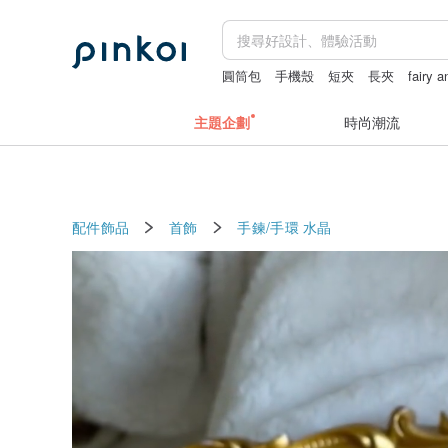
圓筒包
手機殼
短夾
長夾
fairy 
亞麻薄外套
主題企劃
時尚潮流
配件飾品
首飾
手鍊/手環
水晶