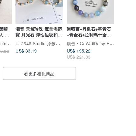
|黑曜
潮音 天然珍珠 魔鬼海藍
海藍寶+丹泉石+堇青石
人|驅
寶 月光石 彈性磁吸扣水
+青金石+拉利瑪十全大
災
晶手鍊
補藍色系水晶手鍊
U+2646 Studio 原創手作水晶飾品
香草的早上
廣告
CaWaiiDaisy Handmade Jewelry
US$ 33.19
US$ 195.22
8.86
US$ 221.83
看更多相似商品