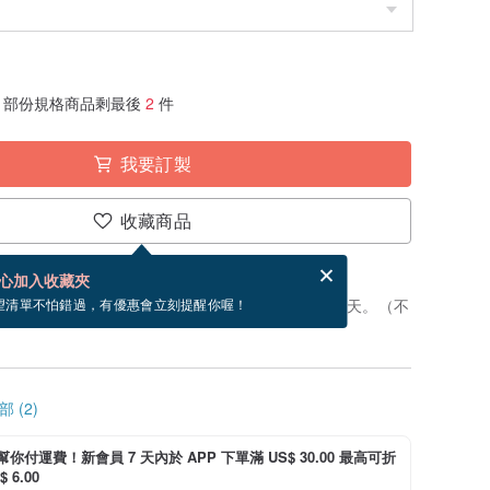
部份規格商品剩最後
2
件
我要訂製
收藏商品
賀卡，結帳完成後填寫
電子賀卡是什麼？
心加入收藏夾
製」。付款後，從開始製作到寄出商品為 5 個工作天。（不
望清單不怕錯過，有優惠會立刻提醒你喔！
 (2)
i 幫你付運費！新會員 7 天內於 APP 下單滿 US$ 30.00 最高可折
 6.00