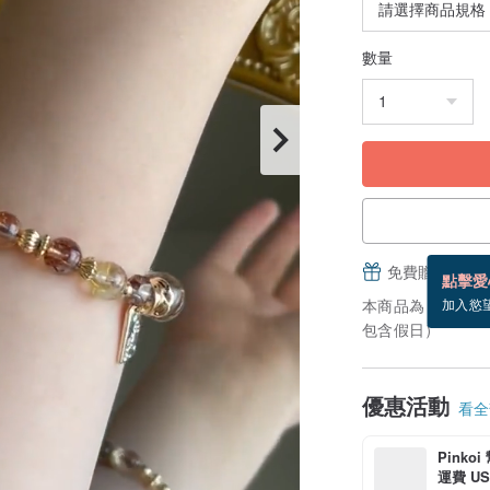
數量
免費贈送電子
點擊愛
本商品為「接單訂
加入慾
包含假日）
優惠活動
看全部
Pinko
運費 US$