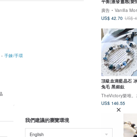
平衡|激發靈感|愛
強魅力|自信
廣告
Vanilla Morning 
力量飽滿。
US$ 42.70
US$ 4
晶獨一無二，不可能完全一樣，有棉絮、冰裂、
 -
手鍊/手環
頂級血滴藍晶石 
兔毛 黑銀鈦
來回運費）。
回運費）。
晶
US$ 146.55
#黑金超 #招財 #生日禮物 #水晶手鏈 #幽靈
免運
9 折
我們建議的瀏覽環境