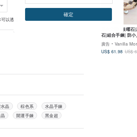
確定
你可以透過
聯絡設計師
討論合適的運送方式
黑色守護| 銀曜石
石|組合手鍊| 防小
走負能量|避邪擋
廣告
Vanilla Morning 
US$ 61.98
US$ 6
靈水晶
棕色系
水晶手鍊
髮晶
開運手鍊
黑金超