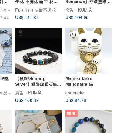
情|增
生花 不凋花 新年 花圈
Romance】舒緩焦慮愛
壁掛花串
情加分 | 天然石 項鍊
香草的早上
Fun Hsin 凍齡不凋花
廣告
KUMIÀ
US$ 141.65
US$ 104.95
7.44
冰透藍
【飆銀/Soaring
Maneki Neko
Silver】避邪虎眼石銀曜
Millionaire 貓
石手鍊 | 客製 水晶手鍊
TheVictory樂唯。水晶珠寶
廣告
KUMIÀ
goenneko
US$ 100.89
US$ 84.76
88 折