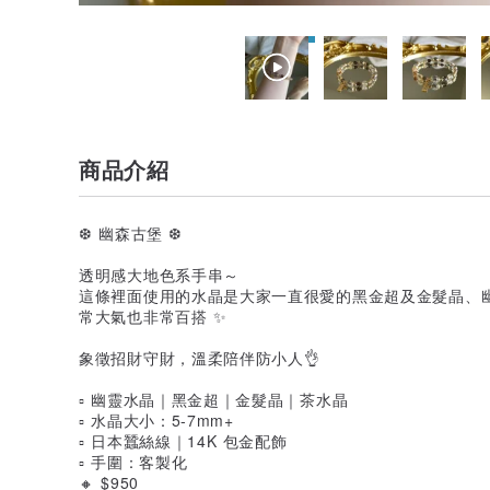
商品介紹
❆ 幽森古堡 ❆
透明感大地色系手串～
這條裡面使用的水晶是大家一直很愛的黑金超及金髮晶、
常大氣也非常百搭 ✨
象徵招財守財，溫柔陪伴防小人👌
▫️ 幽靈水晶｜黑金超｜金髮晶｜茶水晶
▫️ 水晶大小：5-7mm+
▫️ 日本蠶絲線｜14K 包金配飾
▫️ 手圍：客製化
🔸 $950