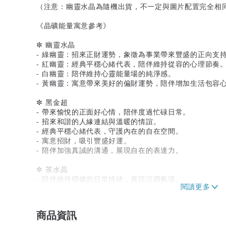
（注意：幽靈水晶為隨機出貨，不一定與圖片配置完全相
《晶礦能量寓意參考》
✼ 幽靈水晶
- 綠幽靈：招來正財運勢，象徵為事業帶來豐盛的正向支
- 紅幽靈：經典平穩心緒代表，陪伴維持從容的心理節奏
- 白幽靈：陪伴維持心靈能量場的純淨感。
- 黃幽靈：寓意帶來美好的偏財運勢，陪伴增加生活包容
✼ 黑金超
- 帶來愉悅的正面好心情，陪伴度過忙碌日常。
- 招來和諧的人緣連結與溫暖的情誼。
- 經典平穩心緒代表，守護內在的自在空間。
- 寓意招財，吸引豐盛好運。
- 陪伴加強真誠的溝通，展現自在的表達力。
✼ 茶水晶
- 陪伴維持穩健的日常情緒，展現沉穩氣場。
- 沉澱日常氛圍雜訊，帶來安心的安全感與正面能量。
- 守護日常平安，帶來穩定的守護能量。
- 溫柔陪伴防小人，陪伴維持平穩前行的步調。
商品資訊