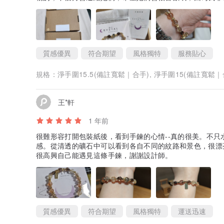
質感優異
符合期望
風格獨特
服務貼心
規格：
淨手圍15.5(備註寬鬆｜合手), 淨手圍15(備註寬鬆｜
王*軒
1 年前
很難形容打開包裝紙後，看到手鍊的心情--真的很美。不
感。從清透的礦石中可以看到各自不同的紋路和景色，很漂
很高興自己能遇見這條手鍊，謝謝設計師。
質感優異
符合期望
風格獨特
運送迅速