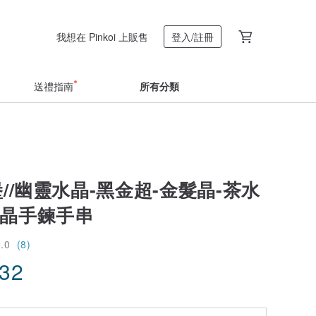
我想在 Pinkoi 上販售
登入/註冊
送禮指南
所有分類
堡//幽靈水晶-黑金超-金髮晶-茶水
水晶手鍊手串
5.0
(8)
.32