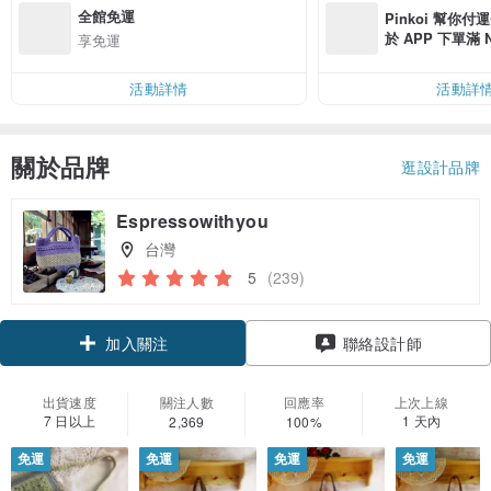
全館免運
Pinkoi 幫你付
於 APP 下單滿 
享免運
運費 NT$ 100
活動詳情
活動詳
關於品牌
逛設計品牌
Espressowithyou
台灣
5
(239)
領優惠券
聯絡設計師
加入關注
出貨速度
關注人數
回應率
上次上線
7 日以上
1 天內
2,369
100%
免運
免運
免運
免運