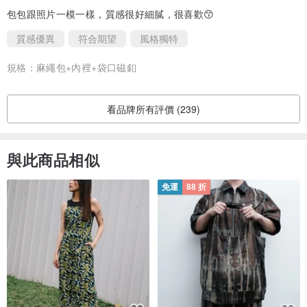
換季時記得拿出來清理 如遇雨季更加留意
包包跟照片一模一樣，質感很好細膩，很喜歡😙
質感優異
符合期望
風格獨特
規格：
麻繩包+內裡+袋口磁釦
看品牌所有評價 (239)
與此商品相似
免運
88 折