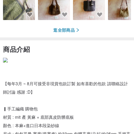
逛全部商品
商品介紹
【每年3月 ~ 8月可接受非現貨包款訂製 如有喜歡的包款 請聯絡設計
師討論 感謝 :D】
▎手工編織 購物包
材質 : mit 產 黃麻 + 底部真皮防髒底板
顏色 : 本麻+進口日本段染紗線
尺寸 : 包包平量 寬度(最寬處) 約33cm 包體高度(立起)約25cm 手把高