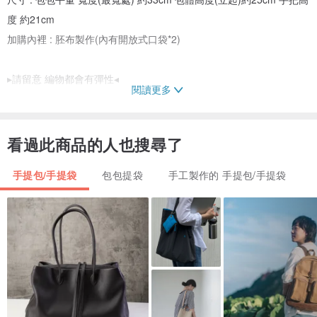
度 約21cm
加購內裡 : 胚布製作(內有開放式口袋*2)
▸請留意 編物都會有彈性◂
閱讀更多
▸純手工製作 尺寸僅供參考◂
看過此商品的人也搜尋了
手提包/手提袋
包包提袋
手工製作的 手提包/手提袋
防髒底板特寫
▎設計師的小備註