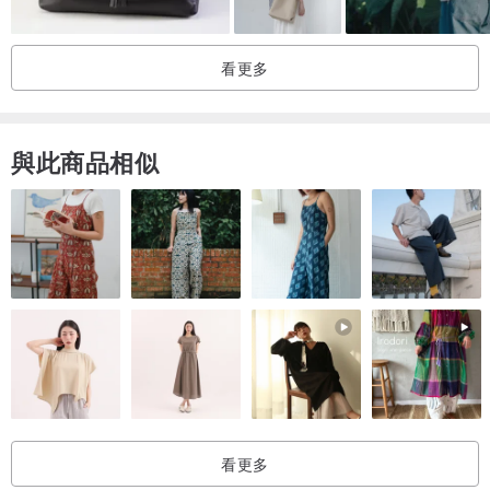
❖ 手工製作的商品們不像機器編織
每一個作品大小都會有小差異
看更多
❖ 段染花色的作品會因特殊的染法
每一件作品的跑色位置都不一樣
與此商品相似
❖ 色差問題【很重要】
由於每台螢幕色階顯示不同/室內室外拍照亮度不同
請下單前再三思量 由於每件作品都是用心編織
❖對不起無對於色差/尺寸 問題的退貨服務
❖ 一起響應環保
出貨的時候 會盡量減少商品包裝
所以當您收到外箱是再利用的紙箱時 也請不要驚訝唷
看更多