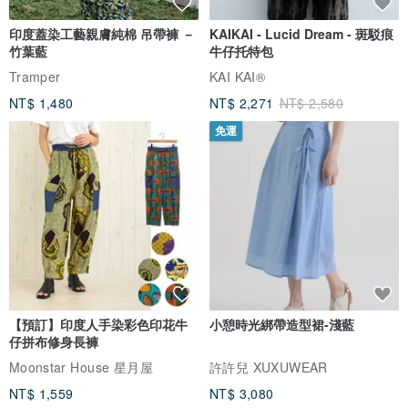
印度蓋染工藝親膚純棉 吊帶褲 －
KAIKAI - Lucid Dream - 斑駁痕
竹葉藍
牛仔托特包
Tramper
KAI KAI®
NT$ 1,480
NT$ 2,271
NT$ 2,580
免運
【預訂】印度人手染彩色印花牛
小憩時光綁帶造型裙-淺藍
仔拼布修身長褲
Moonstar House 星月屋
許許兒 XUXUWEAR
NT$ 1,559
NT$ 3,080