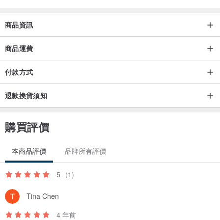
謝謝您光臨我的賣場
希望我們的作品能帶給您愉快的心情✧｡٩(ˊᗜˋ)و✧*｡
商品資訊
▎清潔方式
商品運費
麻類製品
麻製品其實本身耐髒(當然純白色的例外囉)
付款方式
所以不需要太多的清潔
退款換貨須知
❖疫情消毒 可以用酒精濕紙巾擦拭表面陰乾
❖如果商品淋濕 可以陰乾
購買評價
❖如果商品沾有灰塵 可以利用吸塵器清理
❖如果商品嚴重髒汙 可以單獨手洗 套入洗衣袋中 脫水後陰乾即可
本商品評價
品牌所有評價
羊毛類製品
用冷洗精/透明洗髮精 手洗即可
5
(1)
▎收納方式
Tina Chen
包包全乾狀態下.平折放入收納袋或是紙袋.如有乾燥劑可以放入
4 年前