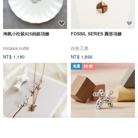
淘氣小松鼠925純銀項鍊
FOSSIL SERIES 圓形項鍊
micasa.no56
白谷工房
NT$ 1,180
NT$ 1,866
免運
88 折
看其他商品
紅寶石可愛松鼠項鍊
氣球貴賓狗項鍊 不會漏氣款 職人
了解品牌
鏡面拋光 MIT台灣製造