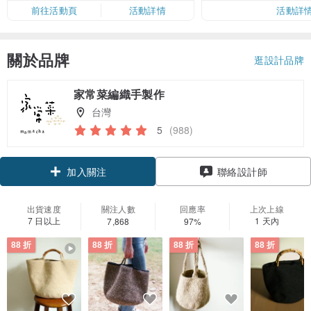
前往活動頁
活動詳情
活動詳
關於品牌
逛設計品牌
家常菜編織手製作
台灣
5
(988)
領優惠券
聯絡設計師
加入關注
出貨速度
關注人數
回應率
上次上線
7 日以上
1 天內
7,868
97%
88 折
88 折
88 折
88 折