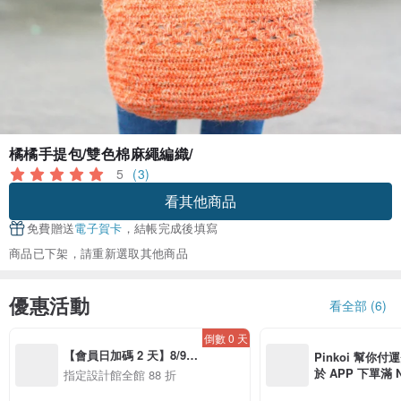
橘橘手提包/雙色棉麻繩編織/
5
(3)
看其他商品
免費贈送
電子賀卡
，結帳完成後填寫
商品已下架，請重新選取其他商品
優惠活動
看全部 (6)
倒數 0 天
【會員日加碼 2 天】8/9-
Pinkoi 幫你付
8/10 精選設計限定 88 折
於 APP 下單滿 
指定設計館全館 88 折
運費 NT$ 100