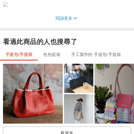
閱讀更多
/ 材質 /
麻繩 棉繩 布
看過此商品的人也搜尋了
/ 使用及保養方式 /
如果非得清洗時，請局部手洗晾乾
手提包/手提袋
包包提袋
手工製作的 手提包/手提袋
/ 其他說明 /
*拍照顏色因環境光線呈現不同色澤，以實品顏色為準
*因為是手作包 會有手作痕跡（就是不像機器這麼完美.....）
若介意再請多多考慮喔
**大陸地區因配合順豐速運規則 大陸朋友若要購買
看更多