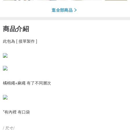
逛全部商品
商品介紹
此包為 [ 接單製作 ]
橘棉繩+麻繩 有了不同層次
*有內裡 有口袋
/ 尺寸/