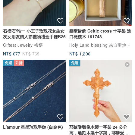
石榴石/唯一 小王子玫瑰花女生女
牆壁掛飾 Celtic cross 十字架 進
友女朋友情人節禮物禮盒手鍊B26
口橄欖木 161748
Holy Land blessing 來自聖地的祝福
Giftest Jewelry 禮悟
NT$ 677
NT$ 769
NT$ 1,200
免運
7 折
免運
產品規格:
產地：美國 容量：7g
重量：76g
【保存期限】
正確效期請以實際出貨實品標示為主。
【注意事項】
L'amour 星星珍珠手鏈 (白金色)
耶穌受難像木製十字架 24 公分
※ 避光保存放至陰涼處
高，雕刻木製十字架，耶穌受難