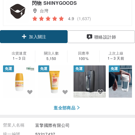
閃物 SHINYGOODS
台灣
4.9
(1,637)
加入關注
聯絡設計師
出貨速度
關注人數
回應率
上次上線
1～3 日
1～3 天前
5,150
100%
免運
免運
免運
免運
逛全部商品
營業人名稱
富擎國際有限公司
統一編號
53217437