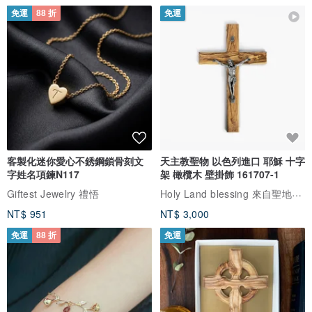
免運
88 折
免運
客製化迷你愛心不銹鋼鎖骨刻文
天主教聖物 以色列進口 耶穌 十字
字姓名項鍊N117
架 橄欖木 壁掛飾 161707-1
Holy Land blessing 來自聖地的祝福
Giftest Jewelry 禮悟
NT$ 951
NT$ 3,000
免運
88 折
免運