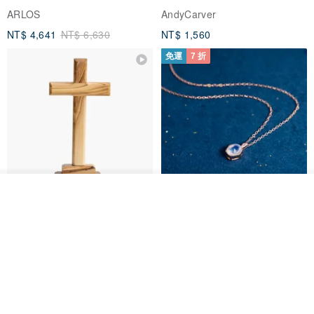
※ 請將商品放置陰涼處以避免變質。
像天主教十字架
ARLOS
AndyCarver
※ 因電腦螢幕設定及個人觀感之差異，本賣場之商品圖片僅供參考，
NT$ 4,641
NT$ 6,630
NT$ 1,560
以收到實際商品為準。
免運
7 折
※ 個人衛生用品性質具備消保法第十九條所定之合理例外情事，拆封
後不得於七日內不附理由解除契約，如欲退貨請勿拆封。
我要排隊
基督教婚禮禮物 桌上擺設 橄欖木
La Joie 藍月亮石閃耀項鏈 (玫瑰
加入收藏
了解品牌
雙層站立十字架 木製底座
金)
161711
Holy Land blessing 來自聖地的祝福
ARLOS
NT$ 899
NT$ 6,536
NT$ 9,336
免運