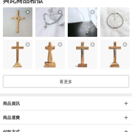
☀️ 滿1000免運費
🌞 關注 甜日子設計館，或購買評價即享滿額優惠
看更多
商品資訊
商品運費
付款方式