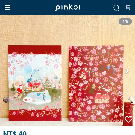
1/6
5
NT$ 40