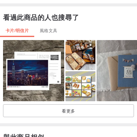
滑行 旋轉 期待
一同經歷這
看過此商品的人也搜尋了
紅白綠銀的世界
........................................................
卡片/明信片
風格文具
🎈 甜日子原創設計 聖誕節系列明信片
第一張照片
左A. 聖誕祝福
右B. 蠟梅
尺寸：10.5 * 14.8 cm
紙質：質感厚實瑞典 350g 一級卡
看更多
........................................................
☀️ 全館商品滿150 （不含運費）才會出貨
（ 寄國外滿550）
與此商品相似