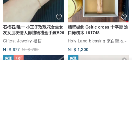
石榴石/唯一 小王子玫瑰花女生女
牆壁掛飾 Celtic cross 十字架 進
友女朋友情人節禮物禮盒手鍊B26
口橄欖木 161748
Holy Land blessing 來自聖地的祝福
Giftest Jewelry 禮悟
NT$ 677
NT$ 769
NT$ 1,200
免運
7 折
免運
放入購物車
加入收藏
了解品牌
L'amour 星星珍珠手鏈 (白金色)
耶穌受難像木製十字架 24 公分
高，雕刻木製十字架，耶穌受難