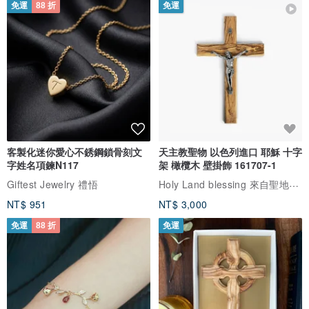
免運
88 折
免運
客製化迷你愛心不銹鋼鎖骨刻文
天主教聖物 以色列進口 耶穌 十字
字姓名項鍊N117
架 橄欖木 壁掛飾 161707-1
Holy Land blessing 來自聖地的祝福
Giftest Jewelry 禮悟
NT$ 951
NT$ 3,000
免運
88 折
免運