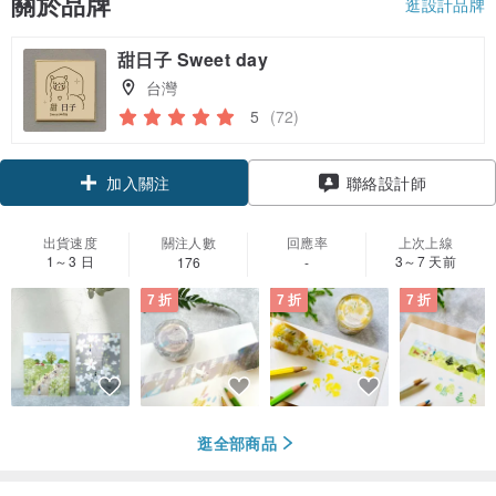
關於品牌
逛設計品牌
甜日子 Sweet day
台灣
5
(72)
領優惠券
聯絡設計師
加入關注
出貨速度
關注人數
回應率
上次上線
1～3 日
3～7 天前
176
-
7 折
7 折
7 折
逛全部商品