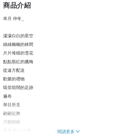
商品介紹
幸月 仲冬_
濛濛白白的星空
綠綠幽幽的林間
片片堆積的雪花
點點殷紅的臘梅
從遠方配送
歡樂的禮物
嘻笑喧鬧的足跡
遍布
舉目所見
翩翩起舞
只願與妳
牽手 陷入 心動
閱讀更多