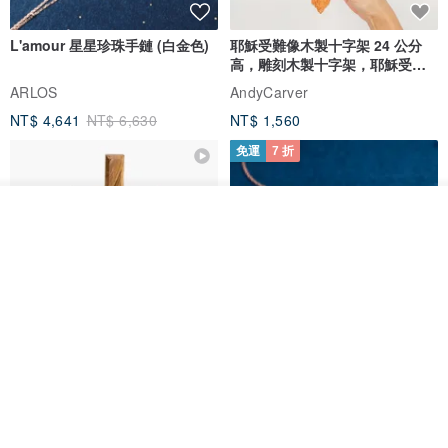
L'amour 星星珍珠手鏈 (白金色)
耶穌受難像木製十字架 24 公分
高，雕刻木製十字架，耶穌受難
像天主教十字架
ARLOS
AndyCarver
NT$ 4,641
NT$ 6,630
NT$ 1,560
免運
7 折
我要訂製
加入收藏
了解品牌
基督教婚禮禮物 桌上擺設 橄欖木
La Joie 藍月亮石閃耀項鏈 (玫瑰
雙層站立十字架 木製底座
金)
161711
Holy Land blessing 來自聖地的祝福
ARLOS
NT$ 899
NT$ 6,536
NT$ 9,336