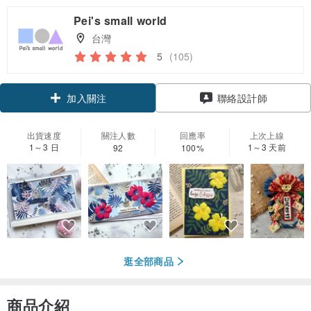
Pei's small world
台灣
5
(105)
加入關注
聯絡設計師
出貨速度
關注人數
回應率
上次上線
1～3 日
1～3 天前
92
100%
逛全部商品
商品介紹