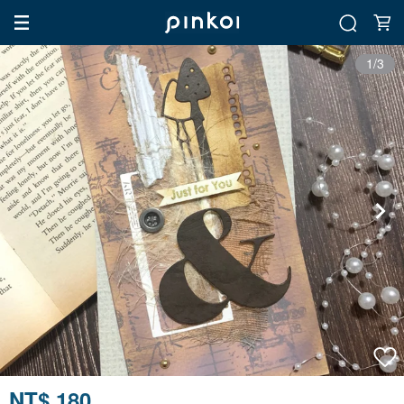
1/3
NT$ 180