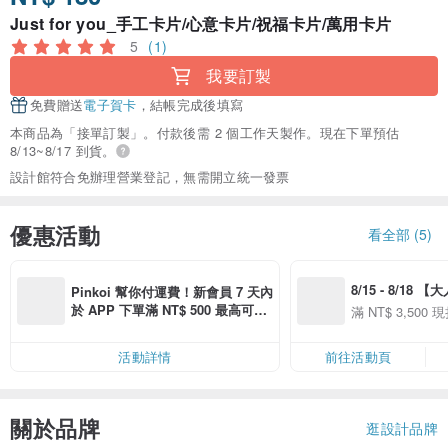
Just for you_手工卡片/心意卡片/祝福卡片/萬用卡片
5
(1)
我要訂製
免費贈送
電子賀卡
，結帳完成後填寫
本商品為「接單訂製」。付款後需 2 個工作天製作。現在下單預估
8/13~8/17 到貨。
設計館符合免辦理營業登記，無需開立統一發票
優惠活動
看全部 (5)
8/15 - 8/18 
Pinkoi 幫你付運費！新會員 7 天內
季】滿 NT$3500
於 APP 下單滿 NT$ 500 最高可折
滿 NT$ 3,500 現
50
運費 NT$ 100
50
活動詳情
前往活動頁
關於品牌
逛設計品牌