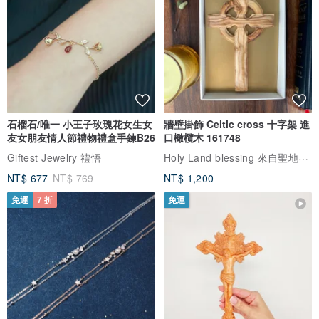
石榴石/唯一 小王子玫瑰花女生女
牆壁掛飾 Celtic cross 十字架 進
友女朋友情人節禮物禮盒手鍊B26
口橄欖木 161748
Holy Land blessing 來自聖地的祝福
Giftest Jewelry 禮悟
NT$ 677
NT$ 769
NT$ 1,200
免運
7 折
免運