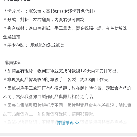
＊卡片尺寸：寬9cm x 高18cm (附淺卡其色信封)
＊形式：對折，左右翻頁，內頁右側可書寫
＊複合媒材：進口美術紙、手工暈染、燙金祝福小語、金色仿珍珠、
金屬鈕扣
＊基本包裝： 厚紙氣泡袋或紙盒
-購買須知-
＊如商品有現貨，收到訂單並完成付款後1-2天內可安排寄出。
＊非現貨商品皆為收到訂單後手工客製，約2-3個工作天。
＊因紙材為手工處理而有些微差距，故在製作時位置、形狀會有些許
不同，當然我會努力製作商品與照片相符之商品。
＊因每台電腦與照片解析度不同，照片與實品會有色差狀況，請以實
品商品顏色為主，如對顏色有疑問，請與我聯繫。
＊為減少浪費資源，不採用過度包裝，以運送過程保持商品完整為
閱讀更多
主。