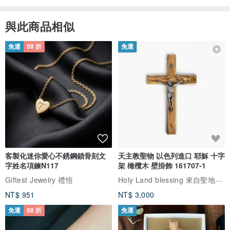
與此商品相似
免運
88 折
免運
客製化迷你愛心不銹鋼鎖骨刻文
天主教聖物 以色列進口 耶穌 十字
字姓名項鍊N117
架 橄欖木 壁掛飾 161707-1
Holy Land blessing 來自聖地的祝福
Giftest Jewelry 禮悟
NT$ 951
NT$ 3,000
免運
88 折
免運