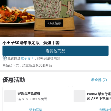
小王子80週年限定版 - 焗爐手套
看其他商品
免費贈送
電子賀卡
，結帳完成後填寫
商品已下架，請重新選取其他商品
優惠活動
看全部 (7)
寄送台灣免運費
Pinkoi 幫你付
於 APP 下單滿 
滿 NT$ 3,789 享免運
運費 NT$ 100
活動詳情
活動詳