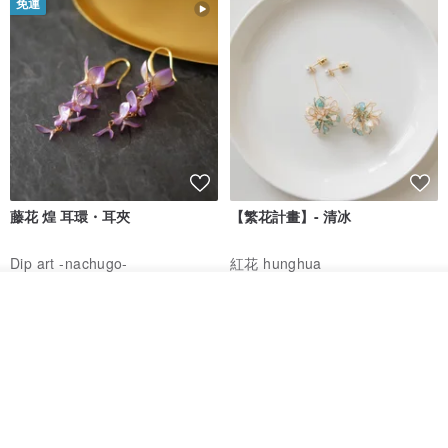
免運
藤花 煌 耳環・耳夾
【繁花計畫】- 清冰
Dip art -nachugo-
紅花 hunghua
NT$ 2,125
NT$ 720
看其他商品
了解品牌
93 折