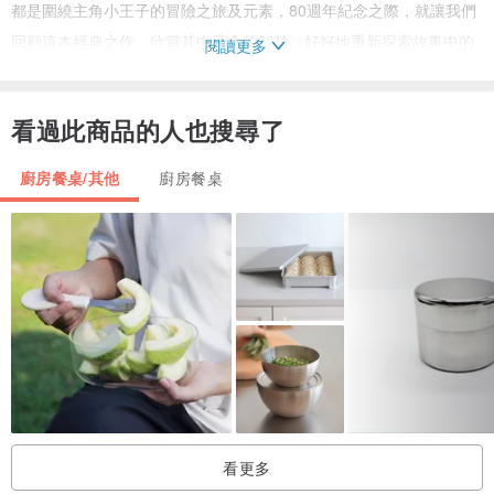
都是圍繞主角小王子的冒險之旅及元素，80週年紀念之際，就讓我們
回顧這本經典之作，欣賞其中蘊含的智慧，好好地重新探索故事中的
閱讀更多
深層意義，一同迎接來自B612星球來到地球的客人吧。
看過此商品的人也搜尋了
*產品為人手量度有機會出現誤差, 尺寸只供參考最終以收到實物為
準。
廚房餐桌/其他
廚房餐桌
**根據客戶所使用之設備，圖片顏色和實物可能會有些微偏差。圖片
只屬參考，並以出貨實物為準。
看更多