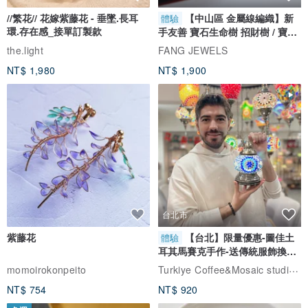
//繁花// 花嫁紫藤花 - 垂墜.長耳
【中山區 金屬線編織】新
體驗
環.存在感_接單訂製款
手友善 寶石生命樹 招財樹 / 寶石
自選
the.light
FANG JEWELS
NT$ 1,980
NT$ 1,900
台北市
紫藤花
【台北】限量優惠-圖佳土
體驗
耳其馬賽克手作-送傳統服飾換裝
體驗
Turkiye Coffee&Mosaic studio土耳其咖啡與馬賽克燈工作坊
momoirokonpeito
NT$ 754
NT$ 920