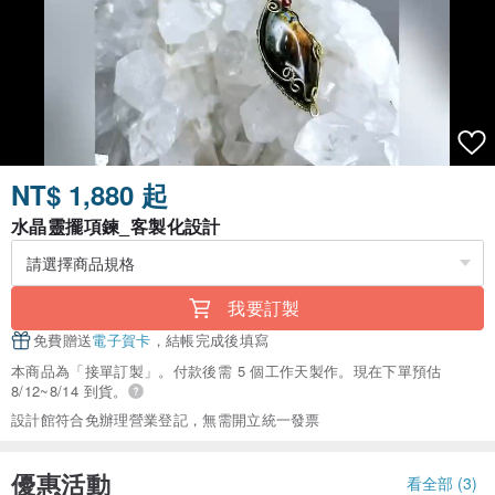
NT$ 1,880 起
水晶靈擺項鍊_客製化設計
我要訂製
免費贈送
電子賀卡
，結帳完成後填寫
本商品為「接單訂製」。付款後需 5 個工作天製作。現在下單預估
8/12~8/14 到貨。
設計館符合免辦理營業登記，無需開立統一發票
優惠活動
看全部 (3)