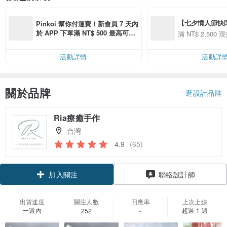
【七夕情人節快閃】8
Pinkoi 幫你付運費！新會員 7 天內
用 APP 購買任一
於 APP 下單滿 NT$ 500 最高可折
滿 NT$ 2,500 現
00 現折 NT$100
運費 NT$ 100
活動詳情
活動詳
關於品牌
逛設計品牌
Ria療癒手作
台灣
4.9
(65)
領優惠券
聯絡設計師
加入關注
出貨速度
關注人數
回應率
上次上線
一週內
超過 1 週
252
-