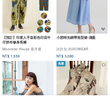
【預訂】印度人手染彩色印花牛
小憩時光綁帶造型裙-淺藍
仔拼布修身長褲
Moonstar House 星月屋
許許兒 XUXUWEAR
NT$ 1,559
NT$ 3,080
免運
我要訂製
加入收藏
了解品牌