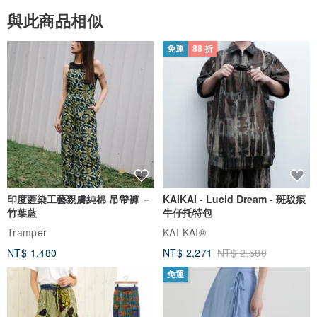
與此商品相似
免運
88 折
印度蓋染工藝親膚純棉 吊帶褲 －
KAIKAI - Lucid Dream - 斑駁痕
竹葉藍
牛仔托特包
Tramper
KAI KAI®
NT$ 1,480
NT$ 2,271
NT$ 2,580
免運