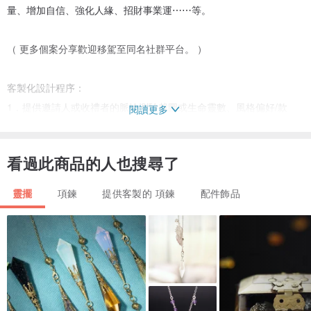
量、增加自信、強化人緣、招財事業運⋯⋯等。
（ 更多個案分享歡迎移駕至同名社群平台。 ）
客製化設計程序：
1．提供邀請人或收禮者的脈輪測驗截圖或生命靈數、風格偏好/款
閱讀更多
型、手圍/尺寸/長度⋯等。
2．與設計師討論需求與狀態後，設計師將依客戶之狀態給予能量所適
看過此商品的人也搜尋了
合的搭配方向。
3．設計師了解設計喜好與需求等細節後，提供晶石組合/設計圖或預
靈擺
項鍊
提供客製的 項鍊
配件飾品
排，以及報價（客訂賣場）。
4．客戶確認下單後安排製作檔期，耐心等待約三到五日的設計製作時
間。（如有指定素材缺貨需等待採購5~14天）
★ 此服務完全為客製化，確認訂單後無法取消，且一律於確認訂單後
開始製作。