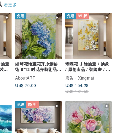
似
看更多
免運
免運
85 折
卉油畫
繡球花繪畫花卉原創藝
蝴蝶花 手繪油畫 / 抽象
裝客
術 8*12 吋花卉藝術品繡
/ 原創產品 / 裝飾畫 / 懸
球花牆藝術
掛藝術 / 客廳
AboutART
廣告
Xingmai
US$ 70.00
US$ 154.28
US$ 181.50
免運
85 折