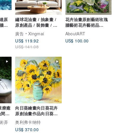
達原
繡球花油畫 / 抽象畫 /
花卉油畫原創藝術玫瑰
牆藝
原創產品 / 裝飾畫 / 掛
牆藝術花卉藝術品
畫 客廳同飯廳用
20*20cm。
廣告
Xingmai
AboutART
US$ 119.92
US$ 100.00
US$ 141.08
鼓療癒
向日葵繪畫向日葵花卉
原創油畫作品向日葵藝
晚間單
術
京復興
術弄
奥利弗卡纳特
US$ 370.00