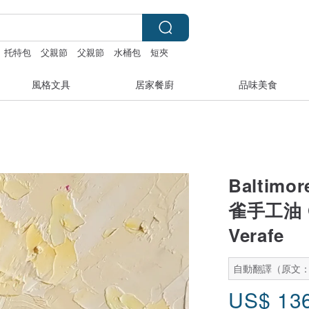
托特包
父親節
父親節
水桶包
短夾
風格文具
居家餐廚
品味美食
Baltimor
雀手工油 Or
Verafe
自動翻譯（原文
US$
13