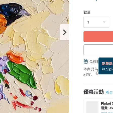
數量
免費贈送電子
點擊愛
本商品為「接單訂製
加入慾
到貨。
優惠活動
看全部
Pinko
運費 US$