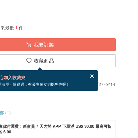
剩最後
1
件
我要訂製
收藏商品
賀卡，結帳完成後填寫
電子賀卡是什麼？
心加入收藏夾
」。付款後需 5 個工作天製作。現在下單預估 8/27~9/14
望清單不怕錯過，有優惠會立刻提醒你喔！
 (1)
i 幫你付運費！新會員 7 天內於 APP 下單滿 US$ 30.00 最高可折
 6.00