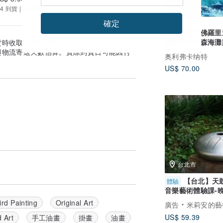
4 到貨 | 提供追蹤
確定
德斯坦繪畫佛羅里
創藝術亨德森海灘
貨時收取的金額為準。
術陽光州拜縣
與物流寄送天數估算。實際到貨日可能因付
奥利弗卡纳特
US$ 70.00
台北市
【台北】天
體驗
音樂藝術體驗課-
人VIP班-捷運南
ird Painting
Original Art
廣告
米莉安的藝
站
US$ 59.39
d Art
手工油畫
掛畫
油畫