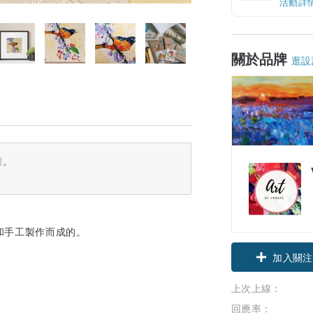
活動詳
關於品牌
逛設
確。
和手工製作而成的。
加入關注
上次上線：
回應率：