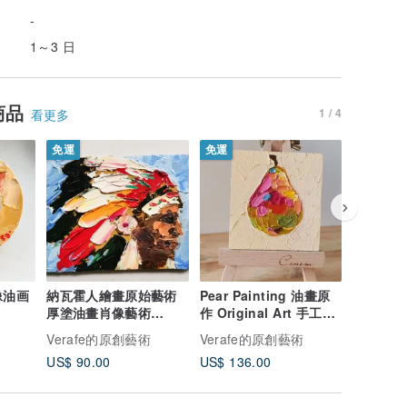
-
1～3 日
商品
1 / 4
看更多
免運
免運
像油画
納瓦霍人繪畫原始藝術
Pear Painting 油畫原
Koi Fis
厚塗油畫肖像藝術
作 Original Art 手工油
畫原作 Fe
Verafe
畫 Oil Painting 掛畫
Origina
Verafe的原創藝術
Verafe的原創藝術
Veraf
Fruit Art by Verafe
Small I
US$ 90.00
US$ 136.00
US$ 133
Verafe