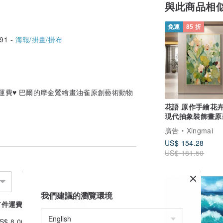
與此商品相
免運
85 折
91 -
海報/掛畫/掛布
免運費♥️ 巴爾的摩金鶯繪畫油雀原創藝術動物
花語 原作手繪花
現代抽象裝飾畫原
廳飯廳 掛畫 海報
廣告
Xingmai
US$ 154.28
US$ 181.50
我們建議的瀏覽環境
首件運費
續件加收
S$ 8.00
US$ 0.00