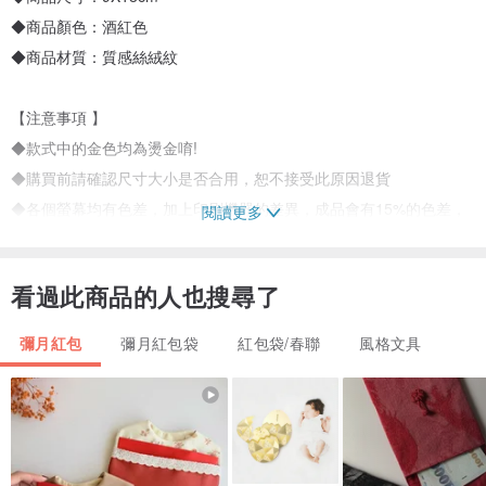
◆商品顏色：酒紅色
◆商品材質：質感絲絨紋
【注意事項 】
◆款式中的金色均為燙金唷!
◆購買前請確認尺寸大小是否合用，恕不接受此原因退貨
◆各個螢幕均有色差，加上印刷機器的差異，成品會有15%的色差，
閱讀更多
以實際收到的商品為主，此狀況無法接受退貨或重印，可接受再行下
單~
看過此商品的人也搜尋了
彌月紅包
彌月紅包袋
紅包袋/春聯
風格文具