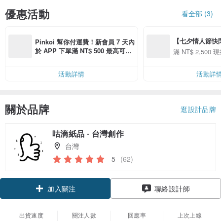
優惠活動
看全部 (3)
【七夕情人節快閃】8
Pinkoi 幫你付運費！新會員 7 天內
用 APP 購買任一
於 APP 下單滿 NT$ 500 最高可折
滿 NT$ 2,500 現
00 現折 NT$100
運費 NT$ 100
活動詳情
活動詳
關於品牌
逛設計品牌
咕滴紙品 ‧ 台灣創作
台灣
5
(62)
加入關注
聯絡設計師
出貨速度
關注人數
回應率
上次上線