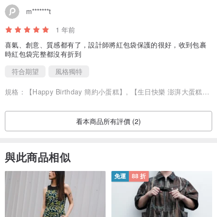
m*******t
1 年前
喜氣、創意、質感都有了，設計師將紅包袋保護的很好，收到包裹
時紅包袋完整都沒有折到
符合期望
風格獨特
規格：
【Happy Birthday 簡約小蛋糕】, 【生日快樂 澎湃大蛋糕】, 【幸福滿月】可簽名, 【快樂長大】
看本商品所有評價 (2)
與此商品相似
免運
88 折