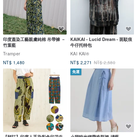
印度蓋染工藝親膚純棉 吊帶褲 －
KAIKAI - Lucid Dream - 斑駁痕
竹葉藍
牛仔托特包
Tramper
KAI KAI®
NT$ 1,480
NT$ 2,271
NT$ 2,580
免運
【預訂】印度人手染彩色印花牛
小憩時光綁帶造型裙-淺藍