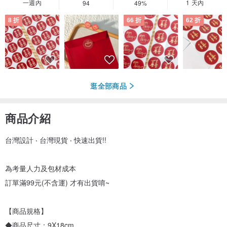
一週內
1 天內
94
49%
8 折
66 折
62 折
逛全部商品
商品介紹
台灣設計 ‧ 台灣現貨 ‧ 快速出貨!!
為考量人力及包材成本
訂單滿99元(不含運) 才有出貨唷~
【商品規格】
◆商品尺寸：9X18cm