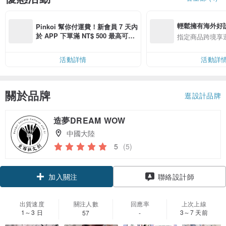
輕鬆擁有海外好
Pinkoi 幫你付運費！新會員 7 天內
於 APP 下單滿 NT$ 500 最高可折
指定商品跨境享
運費 NT$ 100
活動詳情
活動詳
關於品牌
逛設計品牌
造夢DREAM WOW
中國大陸
5
(5)
加入關注
聯絡設計師
出貨速度
關注人數
回應率
上次上線
1～3 日
3～7 天前
57
-