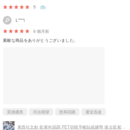
5
(5)
L****i
6 個月前
素敵な商品をありがとうございました。
質感優異
符合期望
想再回購
運送迅速
東西社文創 藍紫色韻調 PET切模手帳貼紙膠帶 復古藍紫花原創百搭