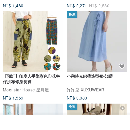
NT$ 1,480
NT$ 2,271
NT$ 2,580
免運
【預訂】印度人手染彩色印花牛
小憩時光綁帶造型裙-淺藍
仔拼布修身長褲
Moonstar House 星月屋
許許兒 XUXUWEAR
NT$ 1,559
NT$ 3,080
免運
放入購物車
加入收藏
了解品牌