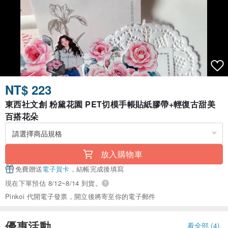
NT$ 223
東西社文創 粉黛花園 PET切模手帳貼紙膠帶+輕復古甜美
百搭花朵
放入購物車
免費贈送
電子賀卡
，結帳完成後填寫
現在下單預估 8/12~8/14 到貨。
Pinkoi 代開電子發票，開立後將寄至你的電子郵件
優惠活動
看全部 (4)