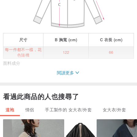
尺寸
B
胸寬
(cm)
C
衣長
(cm)
每一件都不一樣，花
122
66
色隨機
面料成分
閱讀更多
環保自然
看過此商品的人也搜尋了
上海手工條紋土布
道袍
情侶
手工製作的 女大衣/外套
女大衣/外套
鋌而有型，會越洗越柔軟