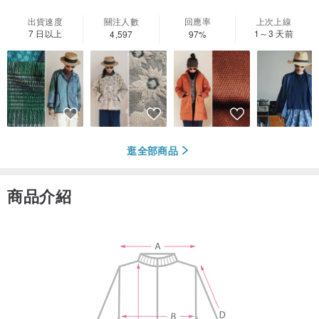
出貨速度
關注人數
回應率
上次上線
7 日以上
1～3 天前
4,597
97%
逛全部商品
商品介紹