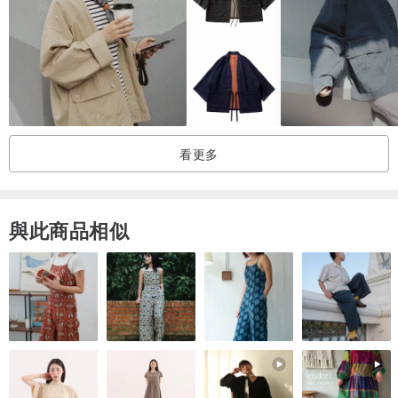
重點說明：每件的藍條紋都不一樣
拼布花色隨機
看更多
尺寸明細
與此商品相似
尺寸：胸圍122 cm ，長度66cm
插肩設計，肩寬不限，寬鬆款