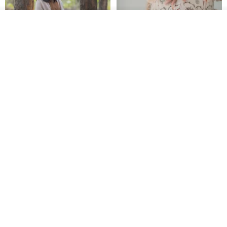
我要訂製
加入收藏
了解品牌
印度蓋染工藝純棉 長褲 －晚霞紅
【波麗印花】皇家鹿苑 澎澎熱氣
球 前短後長 鬆緊帶 長裙
Tramper
Mr. Greenwood
NT$ 1,080
NT$ 2,620