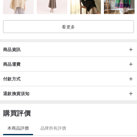
洗滌方式
看更多
可機洗，輕柔檔，中性洗滌劑
土布面料會褪色，要與白色衣物分開洗滌
商品資訊
重點說明，深色面料會掉色，需洗滌後穿
商品運費
付款方式
退款換貨須知
搭配示範
購買評價
模特身高166 體重100斤 肩寬38
本商品評價
品牌所有評價
因為拍攝的光線不同或顯示器差異，衣服顔色會有色差，以實物為准