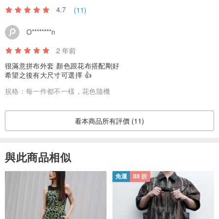
4.7
(11)
O********n
2 年前
很滿意拼布外套 顏色跟花布搭配剛好
希望之後有大尺寸可選擇 👍
規格：
每一件都不一樣，花色隨機
看本商品所有評價 (11)
與此商品相似
免運
88 折