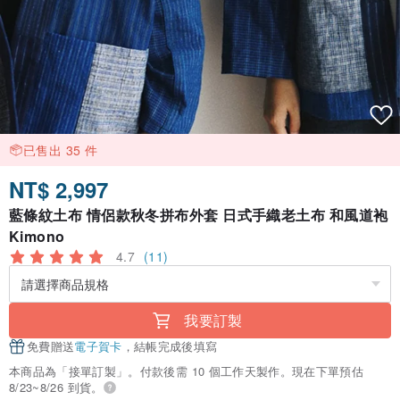
已售出 35 件
NT$ 2,997
藍條紋土布 情侶款秋冬拼布外套 日式手織老土布 和風道袍
Kimono
4.7
(11)
我要訂製
免費贈送
電子賀卡
，結帳完成後填寫
本商品為「接單訂製」。付款後需 10 個工作天製作。現在下單預估
8/23~8/26 到貨。