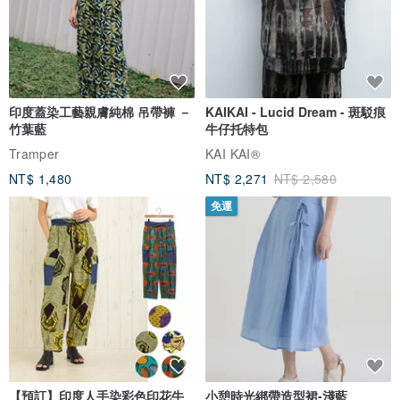
印度蓋染工藝親膚純棉 吊帶褲 －
KAIKAI - Lucid Dream - 斑駁痕
竹葉藍
牛仔托特包
Tramper
KAI KAI®
NT$ 1,480
NT$ 2,271
NT$ 2,580
免運
【預訂】印度人手染彩色印花牛
小憩時光綁帶造型裙-淺藍