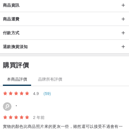
商品資訊
細節
商品運費
細節
付款方式
• 真牛皮製作
退款換貨須知
• 兩階段式磁扣開關
• 優質內襯裡質料（米白色）
購買評價
• 8 格卡片格，包含 1 格寬卡片格及 1 格照片收納格
• 2 格鈔票夾層
本商品評價
品牌所有評價
• 零錢收納格
• 附防塵套
4.9
(59)
• 質輕
• 泰國製造
*
2 年前
尺寸大小
實物的顏色比商品照片來的更灰一些，雖然還可以接受不過會有一
寬 12.5 公分