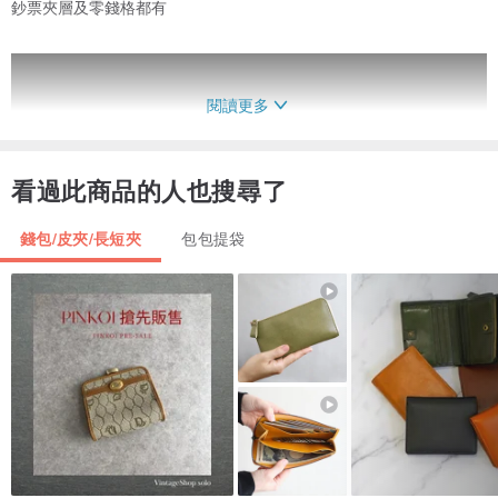
鈔票夾層及零錢格都有
閱讀更多
看過此商品的人也搜尋了
錢包/皮夾/長短夾
包包提袋
整體