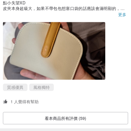
點小失望XD
高 9.5 公分
皮夾本身超級大，如果不帶包包想塞口袋的話應該會滿明顯的，口
袋太小可能會塞不進去。
更多
深 2.5 公分
不過可以放零錢又能直接打開來拿這點很方便！
運送
• 泰國國內運送：基本運送方式免運費
質感優異
風格獨特
• 國際運送：使用泰國郵政基本運送方式，寄送至亞洲地區需花費約
7~14 個工作天
1 人覺得有幫助
• 有現貨商品於每周一、三、五寄出
• 現做商品約需花費 15 個工作天製作
看本商品所有評價 (59)