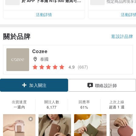
於 APP 下單滿 NT$ 500 最高可折
指定商品跨境享
運費 NT$ 100
活動詳情
活動詳
關於品牌
逛設計品牌
Cozee
泰國
4.9
(667)
加入關注
聯絡設計師
出貨速度
關注人數
回應率
上次上線
一週內
超過 1 週
6,177
61%