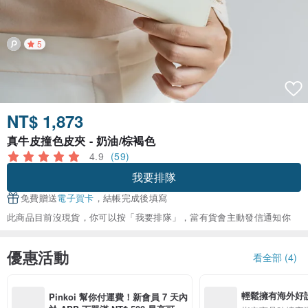
5
NT$ 1,873
真牛皮撞色皮夾 - 奶油/棕褐色
4.9
(59)
我要排隊
免費贈送
電子賀卡
，結帳完成後填寫
此商品目前沒現貨，你可以按「我要排隊」，當有貨會主動發信通知你
優惠活動
看全部 (4)
輕鬆擁有海外好
Pinkoi 幫你付運費！新會員 7 天內