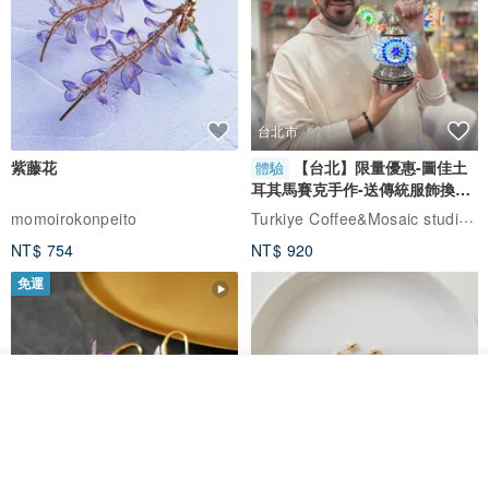
照顧方式
• 若不小心掉入水中，可使用柔軟乾布輕柔擦拭，並放於陰涼處晾
乾，請勿直接吹乾
• 若不小心碰到髒汙，可先使用濕布輕柔擦拭乾淨後，再使用乾布擦
台北市
拭，並放於陰涼處晾乾
紫藤花
【台北】限量優惠-圖佳土
體驗
• 避免受陽光直射
耳其馬賽克手作-送傳統服飾換裝
體驗
Turkiye Coffee&Mosaic studio土耳其咖啡與馬賽克燈工作坊
• 沒使用時，建議將皮夾收納於防塵套中，保存於乾燥的陰涼處
momoirokonpeito
NT$ 754
NT$ 920
其他顏色的撞色皮夾
免運
我要排隊
加入收藏
了解品牌