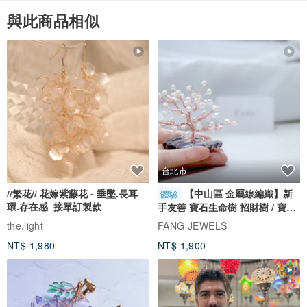
與此商品相似
關於真皮皮革
• 皮夾由真皮製作而成，因其屬於天然材質，故每塊皮革可能有不同
的紋路，此為正常現象
• 堅固且耐用
• 經過一段時間使用後，皮革會更加柔軟、明亮且漂亮
• 由專業皮革工匠製作生產
• 皮革觸感柔軟且具特色，非其他皮革材質可以輕易替代
台北市
備註
//繁花// 花嫁紫藤花 - 垂墜.長耳
【中山區 金屬線編織】新
體驗
• 由於我們的每件商品皆由真皮皮革製作而成，皮革也許看起來並非
環.存在感_接單訂製款
手友善 寶石生命樹 招財樹 / 寶石
完整無瑕，此為真皮皮革正常之處，但無論如何，我們盡可能選擇最
自選
the.light
FANG JEWELS
適合的皮革來製作，煩請諒解
NT$ 1,980
NT$ 1,900
• 相片顏色與商品真實顏色可能有些微色差，此為電腦或手機螢幕顯
示差異之故，煩請諒解
• 若有任何疑問，歡迎透過「聯絡設計師」詢問 :)