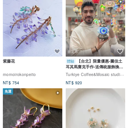
☑手工皂為天然植物製成，形狀、顏色與氣味略有不同，不影響肥皂
品質，請安心購買。
Our handmade soaps are made with natural plant extracts; gradual
fading in color and fragrance is normal and natural.
☑商品圖檔顏色因電腦螢幕設定差異，會略有不同，請以實際商品顏
色為準。
台北市
Because the commodity chart files color the computer screen
紫藤花
【台北】限量優惠-圖佳土
體驗
hypothesis difference will slightly have the difference, take the
耳其馬賽克手作-送傳統服飾換裝
actual commodity color as the standard.
體驗
Turkiye Coffee&Mosaic studio土耳其咖啡與馬賽克燈工作坊
momoirokonpeito
☑每人膚質不同，使用前請先在手腕內測試。若皮膚出現不適應症
NT$ 754
NT$ 920
狀，請暫停使用。
免運
Please try on your wrist first. Stop using the product if any allergic
reaction appears.
------------------------------------------------------------------------------