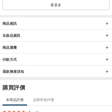
看更多
到現在好像也習慣了，7月不去海邊這件事。
商品資訊
之前菠菜只要無故大哭不止，感覺就要用個淨符或是抹草洗澡。
泡個抹草浴，似乎就會冷靜下來。
化妝品資訊
商品運費
有人說，
7月用平安皂沐浴，跟大考前拿准考證拜文昌帝君是一樣的概念。
付款方式
不過，
退款換貨須知
抹草的草藥味聞了真的挺平靜的，所以我們家冬天也會洗抹草，不只
限定於夏天。
購買評價
外宿時，都會用淨化的精油，噴一輪，再用抹草皂洗澡，
本商品評價
品牌所有評價
感覺睡得比較香甜☀（誤）
5