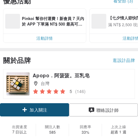
優惠活動
看全部 (3)
【七夕情人節快閃】8
Pinkoi 幫你付運費！新會員 7 天內
用 APP 購買任一
於 APP 下單滿 NT$ 500 最高可折
滿 NT$ 2,500 現
00 現折 NT$100
運費 NT$ 100
活動詳情
活動詳
關於品牌
逛設計品牌
Apopo．阿菠菠。豆乳皂
台灣
5
(146)
加入關注
聯絡設計師
出貨速度
關注人數
回應率
上次上線
7 日以上
超過 1 週
585
33%