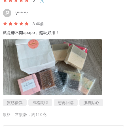
(4)
------------------------------------------------------------------------------
V******n
◍ 關於阿菠菠 ◍
3 年前
肥皂因為成分單純，所以不會對生態早成太大的負擔。
就是離不開apopo，超級好用！
無添加防腐劑、起泡劑、螢光劑、增稠劑。
給您成分簡單易讀的洗滌產品。
全程40度以下，用冷製法製作，60天UP的晾皂期，搭配濕度控制，
經PH檢測及實驗大隊試洗，確認熟成後才可使用。
為了讓地球活久一點，推廣家事洗滌肥皂及沐浴全身肥皂，取代洗碗
精及沐浴乳合成洗劑，跟瓶瓶罐罐說掰掰。
質感優異
風格獨特
想再回購
服務貼心
把家人安心產品的產品推薦給您，希望我們使用後的喜悅及感動，也
能讓您感受到。
規格：
常規版，約110克
許一個更潔淨的地球給下一代。
Make the world a better place.