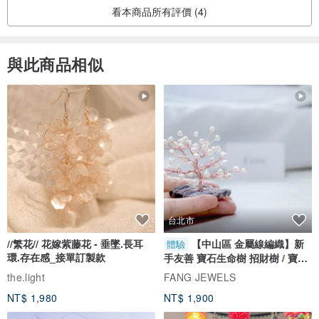
看本商品所有評價 (4)
------------------------------------------------------------------------------
與此商品相似
◍ 注意事項 ◍
①包裝方式有兩種，1為真空包裝，2為牛皮紙包裝，請備註選用，一
般為真空包裝出貨。
②使用完畢，請務必瀝乾，讓皂寶保持乾燥，迎接下一次的沐浴時
光。
③購買時，會附上使用說明及保存方式，務必看過再開始使用，啾
咪。
台北市
◍ 備註事項 ◍
//繁花// 花嫁紫藤花 - 垂墜.長耳
【中山區 金屬線編織】新
體驗
環.存在感_接單訂製款
本店為免用統一發票商店，若需開立免用統一發票收據請備註。
手友善 寶石生命樹 招財樹 / 寶石
自選
the.light
FANG JEWELS
NT$ 1,980
NT$ 1,900
------------------------------------------------------------------------------