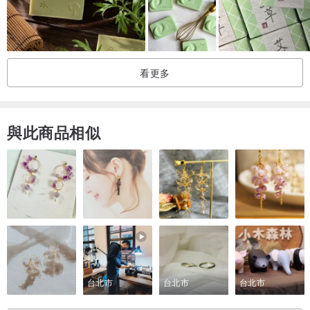
．草藥味濃郁沉穩
-
客人說他外宿一定要帶肥皂，說旅館的肥皂不敢用，感覺帶小人免
看更多
驚，小孩也可以用。
-
◍心得：
與此商品相似
以前小時候，暑假的時候都會回阿嬤家。
那是台中大甲的沿海小鎮
暑假回鄉時間必須要確實的看好，
因為農曆7月1日開始，就不能去海邊。
阿嬤不准大家去海邊，說很危險！
但就很想去啊~
台北市
台北市
台北市
不過，每個人都很聽話，無論老少。