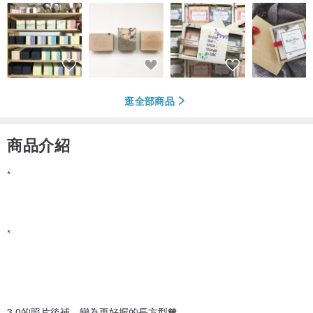
逛全部商品
商品介紹
*
*
3.0的照片後補，變為更好握的長方型🧡