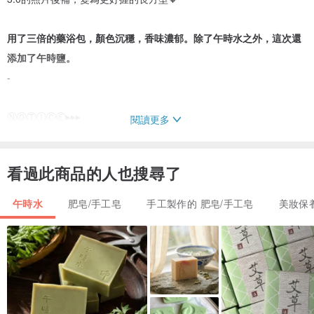
用了三倍的藥浴包，顏色沉穩，香味濃郁。除了午時水之外，這次還
添加了午時鹽。
-
ⓃⓄⓉⒾⒸⒺ▸▸▸
閱讀更多
◍重量：常規版，6x8x2.5CM / 110g±10g
看過此商品的人也搜尋了
◍成分：橄欖油、棕櫚油、椰子油、甜杏仁油、乳油木果脂、蓖麻
油、可可脂、艾草午時水藥浴、豆漿、水、NaOH、艾草粉、二氧化
午時水
肥皂/手工皂
手工製作的 肥皂/手工皂
美妝保
鈦、午時鹽。
◍特色：
#農曆七月幼兒家必備商品
．外宿沒帶會心慌慌
．阿嬤定期囤貨款