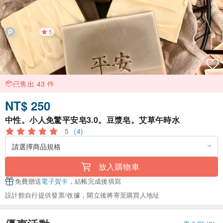
5
已售出 43 件
NT$ 250
中性。小人免驚平安皂3.0。豆漿皂。艾草午時水
5
(4)
放入購物車
免費贈送
電子賀卡
，結帳完成後填寫
設計館自行提供發票/收據，開立後將寄至購買人地址