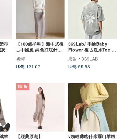
林徑造型
【100綿羊毛】新中式復
369Lab/ 手繪Baby
鐵灰
古中國風 純色打底針織
Flower 復古洗水Tee /
衫
Clean Fit 寬鬆/ 短袖
初蟬
廣告
369LAB
US$ 121.07
US$ 59.53
85 折
絨羊
【經典原創】
v領輕薄喀什米爾山羊絨