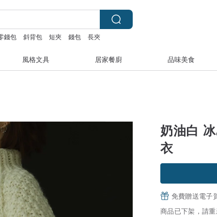
零錢包
斜背包
短夾
錢包
長夾
風格文具
居家餐廚
品味美食
奶油白 
衣
免費贈送電子
商品已下架，請重