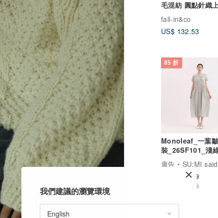
毛混紡 圓點針織上
衣 棕色 251132-1
fall-in&co
US$ 132.53
85 折
Monoleaf_一葉
裝_26SF101_淺
廣告
SU:MI said
US$ 150.69
US$ 177.28
我們建議的瀏覽環境