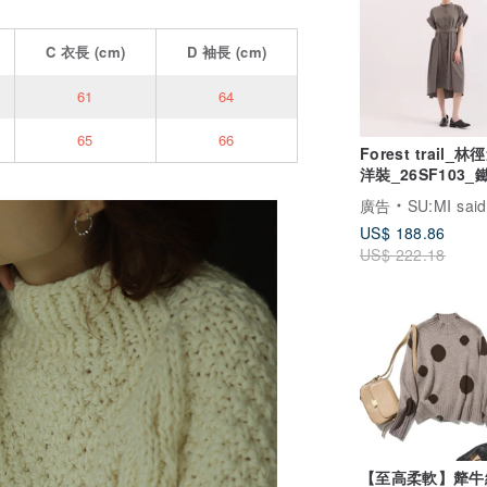
C
衣長
(cm)
D
袖長
(cm)
61
64
65
66
Forest trail_
洋裝_26SF103_
廣告
SU:MI said
US$ 188.86
US$ 222.18
【至高柔軟】犛牛