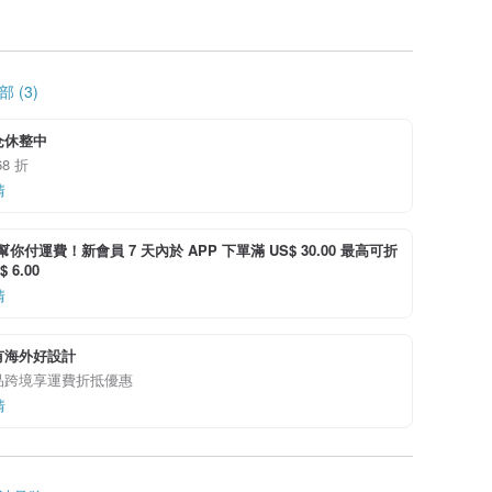
 (3)
仓休整中
8 折
情
i 幫你付運費！新會員 7 天內於 APP 下單滿 US$ 30.00 最高可折
 6.00
情
有海外好設計
品跨境享運費折抵優惠
情