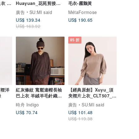
衣 毛
Huayuan_花苑剪接洋
毛衣-霧鵝黃
裝_CLD020_灰
廣告
SU:MI said
MétaFormose
US$ 139.34
US$ 190.65
US$ 163.92
85 折
皺褶洋
紅灰條紋 寬鬆連帽長袖
【經典原創】Xuyu_須
綠
巴上衣 羊絨羊毛針織彈
臾褶片上衣_CLT507_卡
力軟糯針織衫
其
時舟 Indigo
廣告
SU:MI said
US$ 70.74
US$ 101.48
US$ 119.38