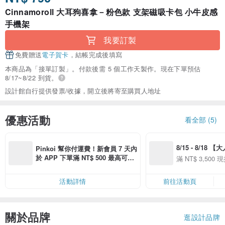
Cinnamoroll 大耳狗喜拿－粉色款 支架磁吸卡包 小牛皮感
手機架
我要訂製
免費贈送
電子賀卡
，結帳完成後填寫
本商品為「接單訂製」。付款後需 5 個工作天製作。現在下單預估
8/17~8/22 到貨。
設計館自行提供發票/收據，開立後將寄至購買人地址
優惠活動
看全部 (5)
8/15 - 8/18 
Pinkoi 幫你付運費！新會員 7 天內
季】滿 NT$3500
於 APP 下單滿 NT$ 500 最高可折
滿 NT$ 3,500 現
50
運費 NT$ 100
50
活動詳情
前往活動頁
關於品牌
逛設計品牌