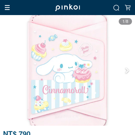
1/8
NT$ 790