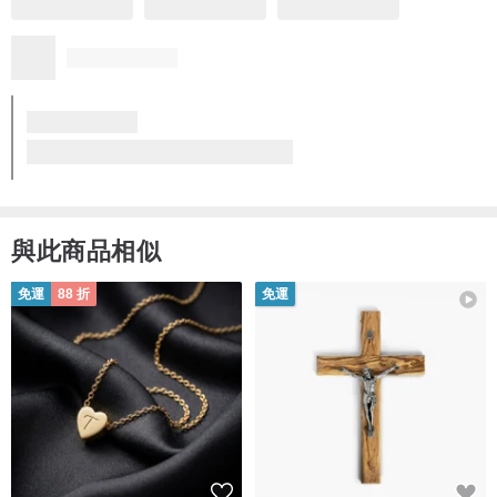
更多
點破壞顏值😂
有看到有則評論的上方不服貼，我也遇到了，不影響使用，只是希
望能完美一點吧畢竟不算太便宜～
另外我有遇到收到時邊框有點黑色類似殘膠，用酒精擦一下才起來
～
值得注意的是這款殼沒有掛繩的洞洞唷，如果有人需要掛繩洞洞可
能要注意一下！
運送迅速
出貨很快～客服人員態度很好👍🏻
台灣花窗 海棠花 透彩框 iPhone 16 15 14 13 Pro Max 透明防摔殼
設計師於 3 年前回覆
謝謝您的支持與喜歡呦❤️
也非常謝謝您提供的反饋跟建議！小編這裡會再多多注意並加
進步的！！💗
更多
日後使用上有問題都可以再詢問小編唷
2 人覺得有幫助
看品牌所有評價 (629)