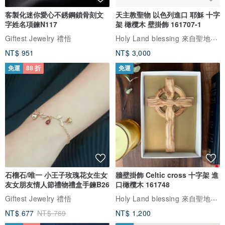
與此商品相似
免運
88 折
免運
客製化迷你愛心不銹鋼鎖骨刻文
天主教聖物 以色列進口 耶穌 十字
字姓名項鍊N117
架 橄欖木 壁掛飾 161707-1
Holy Land blessing 來自聖地的祝福
Giftest Jewelry 禮悟
NT$ 951
NT$ 3,000
免運
88 折
免運