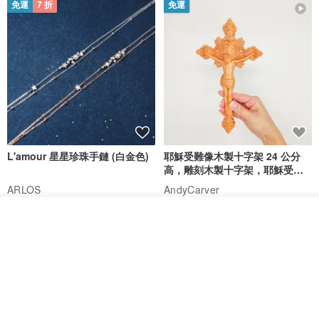
石榴石/唯一 小王子玫瑰花女生女
牆壁掛飾 Celtic cross 十字架 進
友女朋友情人節禮物禮盒手鍊B26
口橄欖木 161748
Holy Land blessing 來自聖地的祝福
Giftest Jewelry 禮悟
NT$ 677
NT$ 769
NT$ 1,200
免運
7 折
免運
我要訂製
加入收藏
了解品牌