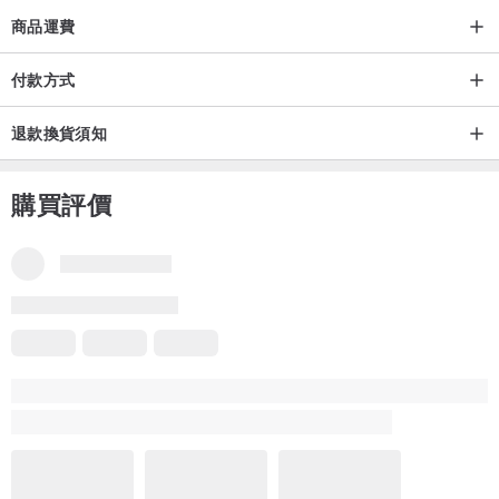
商品運費
付款方式
退款換貨須知
購買評價
品牌所有評價
4.9
(629)
邱*樂
4 年前
看這窗花殼很久了，不知道是不是期望太高🥺
整體沒有太大的問題，可能是我的手機顏色太深（松嶺青），感覺
窗花不明顯；
然後是邊框的白色那是裡面的一個應該是防刮的吧，雖然看起來有