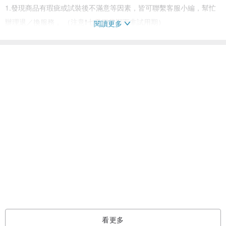
1.發現商品有瑕疵或試裝後不滿意等因素，皆可聯繫客服小編，幫忙
辦理退／換服務 。（注意❗️七天鑑賞期而非試用期）
閱讀更多
2.退回商品需完整包裝、附件齊全，不會影響二次銷售之全新商品，
否則將會影響退／換貨權益。
看過此商品的人也搜尋了
3.因瑕疵、寄送錯誤因素導致退／換貨，運費由LANI‘s負擔。
．
手機/平板支架
創意科技
②注意事項
1.非瑕疵定義：極小污點、尺寸1-2公分的誤差、真花與貝殼本身的自
然斑點紋路、照片色差。
以上因素在國際驗貨標準都屬於可接受範圍、不屬於瑕疵喔！
2.無法受理退／換貨因素：試用時人為蓄意破壞、非正常使用（如：
刻意從高樓投下地面）、商品自行加工非商品原樣（如：噴墨、作畫
等）、包裝或商品配件損毀（缺少按鍵、邊匡等）、超過七天鑑賞
期。
．
看更多
Made In Taiwan , Design In Taipei.