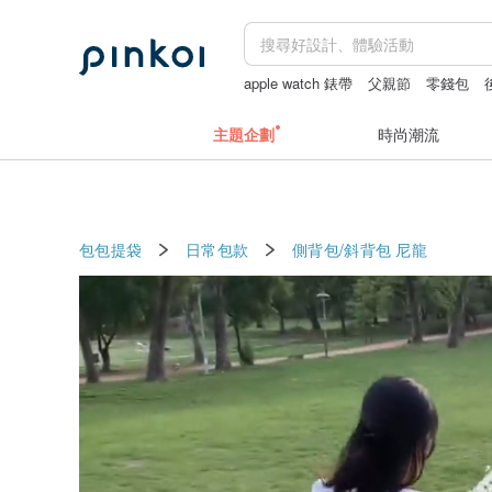
apple watch 錶帶
父親節
零錢包
fairy and you
主題企劃
時尚潮流
包包提袋
日常包款
側背包/斜背包
尼龍