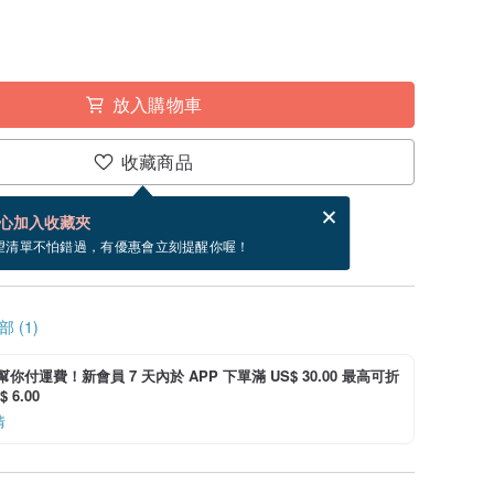
放入購物車
收藏商品
賀卡，結帳完成後填寫
電子賀卡是什麼？
心加入收藏夾
寄出商品為 4 個工作天。（不包含假日）
望清單不怕錯過，有優惠會立刻提醒你喔！
 (1)
i 幫你付運費！新會員 7 天內於 APP 下單滿 US$ 30.00 最高可折
 6.00
情