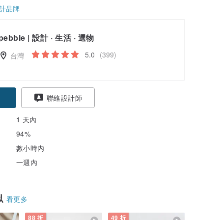
計品牌
pebble | 設計 · 生活 · 選物
5.0
(399)
台灣
聯絡設計師
1 天內
94%
數小時內
一週內
似
看更多
88 折
49 折