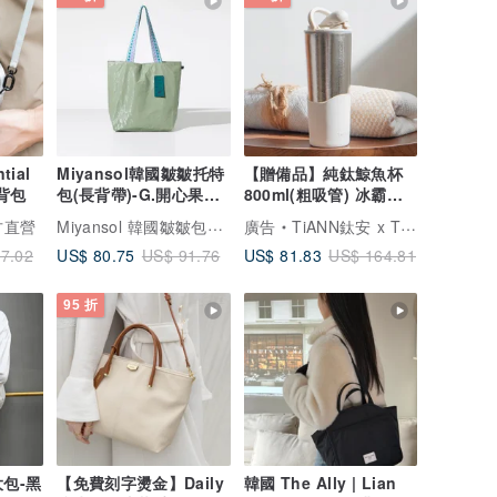
tial
Miyansol韓國皺皺托特
【贈備品】純鈦鯨魚杯
隨行小包 斜背包
包(長背帶)-G.開心果綠
800ml(粗吸管) 冰霸杯/
防水輕量通勤款
吸管杯/飲料杯
Miyansol 韓國皺皺包┃台灣總代理
官方直營
廣告
TiANN鈦安 x TiKOBO鈦工坊
US$ 80.75
US$ 81.83
7.02
US$ 91.76
US$ 164.81
95 折
包-黑
【免費刻字燙金】Daily
韓國 The Ally | Lian