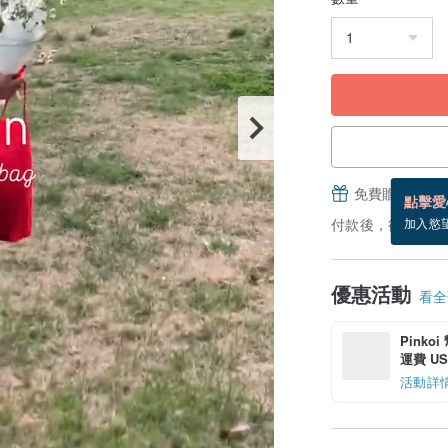
免費贈送電子
點擊愛
付款後，從備貨到
加入慾
優惠活動
看全部
Pinko
運費 US$
活動詳