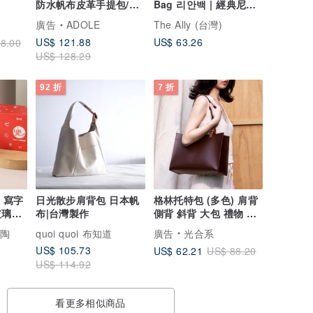
防水帆布皮革手提包/米
Bag 리안백 | 經典尼龍
(客製化禮物)
包 | 附小收納包
廣告
ADOLE
The Ally (台灣)
US$ 121.88
US$ 63.26
8.00
US$ 128.29
92 折
7 折
x 寫字
日光散步肩背包 日本帆
格林托特包 (多色) 肩背
玻璃杯
布|台灣製作
側背 斜背 大包 禮物 復
古 手工 生日 皮
陶陶
quoi quoi 布知道
廣告
光合系
US$ 105.73
US$ 62.21
US$ 88.20
US$ 114.92
看更多相似商品