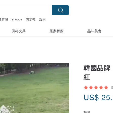
後背包
snoopy
防水鞋
短夾
風格文具
居家餐廚
品味美食
韓國品牌 
紅
US$
25
數量