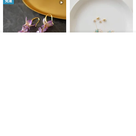
免運
「有些話不必開口，禮物會替你說。」
無論是什麼場合，請把這份心意放心交給我們。
讓我們幫你把這份溫暖好好包起來，送到重要的人手中。
放入購物車
━━━━━━━━━━━━━━━━━
加入收藏
了解品牌
/ 商 品 說 明 /
藤花 煌 耳環・耳夾
【繁花計畫】- 清冰
Dip art -nachugo-
紅花 hunghua
| 北歐風質感療癒系 | Natural Bird 充電夜燈
討喜的小鳥造型與有特色的木紋樣式底座，不論是放客廳裝飾或是在
NT$ 2,125
NT$ 720
臥室當作夜燈使用，都能襯托出一種貼近自然的質感風格，白天是室
93 折
內最佳裝飾，亮燈了就搖身一變成夜晚的療癒小角落。
/ 詳 細 介 紹 /