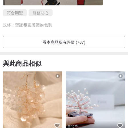
> 「文字的重量，能讓禮物更有靈感。」
符合期望
服務貼心
>
規格：
聖誕氛圍感禮物包裝
-
規格
：9cm × 9cm 質感方卡。
-
紙質
：頂級象牙卡，觸感溫潤好書寫。
-
挑選方式
：可於備註指定款式，或告知收禮對象（如：朋友、情
看本商品所有評價 (787)
人、家人⋯），由我們為您挑選最契合的設計。
與此商品相似
🛍️ 專屬品牌提袋
Pretty things inside.
— 驚喜與美好隨袋而來
台北市