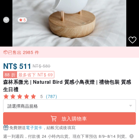
5
已售出 2985 件
NT$ 511
NT$ 580
88 折
最多省下 NT$ 69
森林系微光 | Natural Bird 質感小鳥夜燈 | 禮物包裝 質感
生日禮
5
(787)
放入購物車
免費贈送
電子賀卡
，結帳完成後填寫
週一到週四，付款後 24 小時內出貨。現在下單預估 8/9~8/14 到貨。