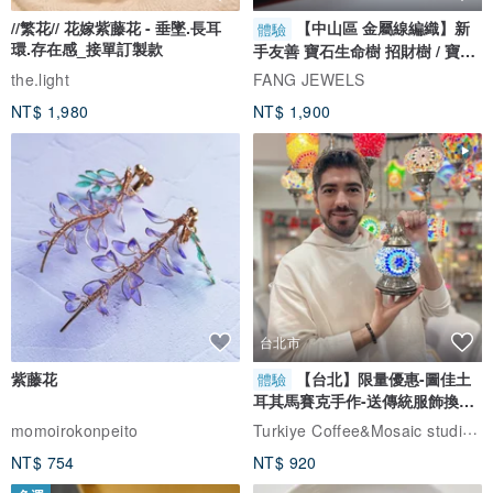
讓每份心意都倍添驚喜與期待感!
//繁花// 花嫁紫藤花 - 垂墜.長耳
【中山區 金屬線編織】新
體驗
環.存在感_接單訂製款
手友善 寶石生命樹 招財樹 / 寶石
自選
---
the.light
FANG JEWELS
NT$ 1,980
NT$ 1,900
🚚 貼心的代寄服務（Surprise!）
想給遠方的他一個驚喜嗎？我們可以幫你直接寄出：
-
代寫服務
：若需代寫卡片，請將文字寫在備註欄，我們將由夥伴親
手代筆。
-
隱藏價格
：包裹內
絕對不會
附上任何價格標籤或收據明細。
台北市
-
嚴謹防護
：外層使用品牌專用紙箱與氣泡緩衝，確保禮物抵達時依
紫藤花
【台北】限量優惠-圖佳土
體驗
舊完美。
耳其馬賽克手作-送傳統服飾換裝
體驗
Turkiye Coffee&Mosaic studio土耳其咖啡與馬賽克燈工作坊
momoirokonpeito
---
NT$ 754
NT$ 920