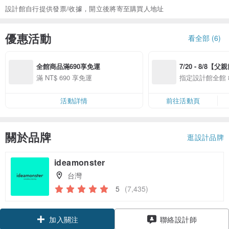
設計館自行提供發票/收據，開立後將寄至購買人地址
優惠活動
看全部 (6)
全館商品滿690享免運
7/20 - 8/8【
案】精選品牌全館 
滿 NT$ 690 享免運
指定設計館全館 8
活動詳情
前往活動頁
關於品牌
逛設計品牌
ideamonster
台灣
5
(7,435)
領優惠券
聯絡設計師
加入關注