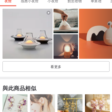
夜燈
感應小夜燈
小夜燈
創意禮物
畢業禮
讓心意，以最美好的樣子抵達｜風格禮物包裝服務
看更多
送禮的時刻，總是充滿期待。
是一句遲來的謝謝、一份生日的祝福，或僅僅是「突然想起你」。
每一份挑選，都藏著一段想說的話。
與此商品相似
我們明白這份心意多麼珍貴，因此為你提供
「全系列商品免費包裝服
務」
。