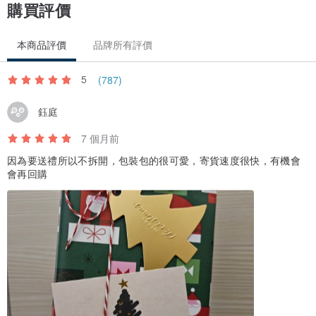
購買評價
本商品評價
品牌所有評價
5
(787)
鈺庭
🏷️ 關於祝福吊卡：三種情境，精準傳遞
7 個月前
因為要送禮所以不拆開，包裝包的很可愛，寄貨速度很快，有機會
下單時請於
備註欄
告知需求的款式；若無特別說明，我們將為您搭配
會再回購
「日常祝福版」。
1.
生日限定
—
Happy Birthday
（給最特別的壽星）
2.
浪漫告白
—
Love you
（情人節、紀念日首選）
3.
日常祝福
—
Just for you
（適合所有溫馨的小日子）
✉️ 關於卡片：把說不出口的話，寫下來