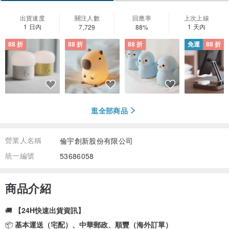
出貨速度
關注人數
回應率
上次上線
1 日內
1 天內
7,729
88%
88 折
88 折
88 折
免運
88 折
逛全部商品
營業人名稱
倫宇創新股份有限公司
統一編號
53686058
商品介紹
🚚
【24H快速出貨資訊】
📦
基本運送（宅配）、中華郵政、順豐（海外訂單）