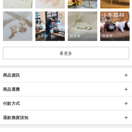
不需加價，我們將用心打理每一個細節，讓你的心意在開啟的那一
刻，閃閃發亮。
🎁 完整包裝內容
台北市
台北市
台北市
-
精緻風格包裝外觀
：款式如下圖隨機提供。
-
裝飾繩與專屬吊卡
：為禮物繫上最後一道儀式感。
看更多
-
手寫感祝福卡片
：多款設計可選，承載你的溫度。
-
品牌專屬提袋
：印有
Pretty things inside.
，讓期待感從拎在手上
開始。
商品資訊
商品運費
付款方式
退款換貨須知