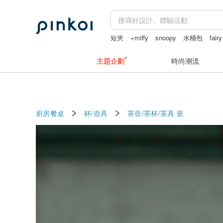
短夾
+miffy
snoopy
水桶包
fair
主題企劃
時尚潮流
廚房餐桌
杯/壺具
茶壺/茶杯/茶具
瓷