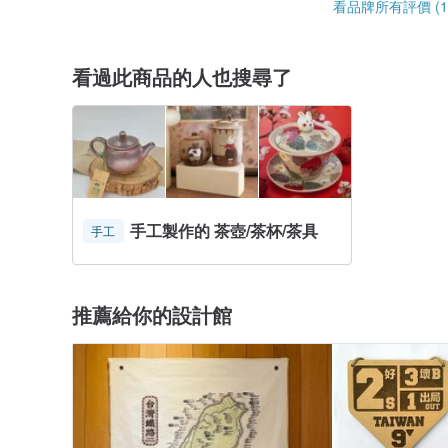
看品牌所有評價 (1
看過此商品的人也搜尋了
手工製作的 茶壺/茶杯/茶具
手工
推薦給你的設計館