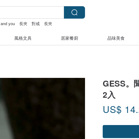
y and you
長夾
對戒
長夾
風格文具
居家餐廚
品味美食
GESS。
2入
US$
14