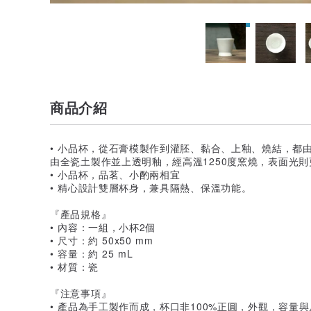
商品介紹
• 小品杯，從石膏模製作到灌胚、黏合、上釉、燒結，都
由全瓷土製作並上透明釉，經高溫1250度窯燒，表面光
• 小品杯，品茗、小酌兩相宜
• 精心設計雙層杯身，兼具隔熱、保溫功能。
『產品規格』
• 內容：一組，小杯2個
• 尺寸：約 50x50 mm
• 容量：約 25 mL
• 材質：瓷
『注意事項』
• 產品為手工製作而成，杯口非100%正圓，外觀，容量