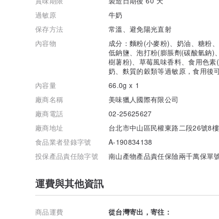
賞味期限
製造日期後 60 天
過敏原
牛奶
保存方法
常溫、避免陽光直射
內容物
成分：麵粉(小麥粉)、奶油、糖粉
低鈉鹽、泡打粉(膨脹劑(碳酸氫鈉)
樹薯粉)、草莓風味香料、食用色素(
奶、麩質的穀類等過敏原，食用後
內容量
66.0g x 1
廠商名稱
美味獵人國際有限公司
廠商電話
02-25625627
廠商地址
台北市中山區民權東路二段26號8樓
食品業者登錄字號
A-190834138
投保產品責任險字號
南山產物產品責任保險兩千萬保單號碼2
運費與其他資訊
商品運費
從台灣寄出，寄往：