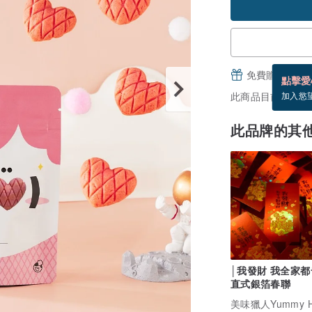
免費贈送電子
點擊愛
此商品目前沒現貨
加入慾
此品牌的其
│我發財 我全家都
直式銀箔春聯
美味獵人Yummy Hu