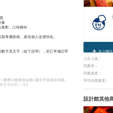
。
主題
想像
防腐劑，口味獨特
客製專屬密碼，展現個人送禮特色。
領優惠券
的數字及文字（如下說明），於訂單備註即
上次上線：
加入關注
回應率：
回應速度：
來！婚禮小物就送這個~讓全宇宙為你祝福
平均出貨速度：
都是我的錯~~QQ
設計館其他
羞
加油打氣吧