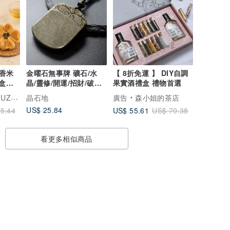
香米
金曜石無事牌 礦石/水
【 8折免運 】 DIY自調
禮盒預
晶/靈修/開運/招財/破煞/
果實酒禮盒 禮物首選
防小人
HAO
晶石地
廣告
森小姐的茶店
US$ 25.84
US$ 55.61
5.44
US$ 70.38
看更多相似商品