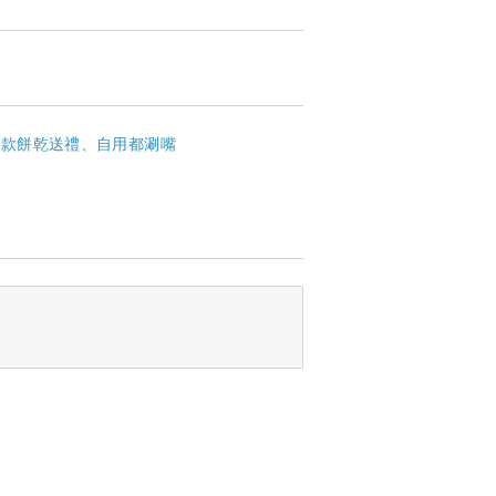
8 款餅乾送禮、自用都涮嘴