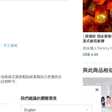
/ 聖誕快樂 / 新年快樂 / 交往 週年紀念 /
諒 / 反省中
│我發財 我全家都
直式銀箔春聯
 -
手工餅乾
交給我 / 尼最棒 / 辛苦你了 / 請支援輸贏 /
美味獵人Yummy Hu
US$ 4.46
 / 只有維尼
與此商品相
在包裝袋正面搭配貼紙客製自己想要的主
時註明即可。
我們建議的瀏覽環境