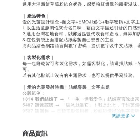
選用大湖新鮮草莓粉結合奶香，感受粉紅爆擊的甜蜜滋味
｜產品特色｜
愛的光菠設計理念=顏文字+EMOJI愛心+數字密碼+文字
1.以生活童趣調性來命名口味，藉由文字描述引發的口感
2.選用台灣在地食材，以郵遞區號代表食材產地，無添加
3.在包裝袋正面搭配貼紙客製自己想要的主題
將商品結合網路語言與數字密碼，提供數字及中文貼紙，
｜客製化需求｜
每一包餅乾皆可客製化需求，如需客製化，請選擇貼紙上
可。
若有其他貼紙上沒有的主題需求，也可以提供手寫服務。
｜愛的光菠發射時機｜貼紙客製＿文字主題
公版範例：
1314 我們結婚了
→ 「一生一世我愛你」結婚宣言說出
5487 請原諒我
→ 「破冰就靠它」！我是北七，千錯萬錯
9527 謝謝你
→ 星爺電影愛用梗，粉絲秒懂得的數字密碼
0429 生日快樂
→ 只有維尼~~壽星專屬的生日祝福
530 想你了
→ 「我想你」偷偷傳情達意，噗通噗通真害
1717 加油
→ 「一起一起」我支持你！ 為身邊重要的人
商品資訊