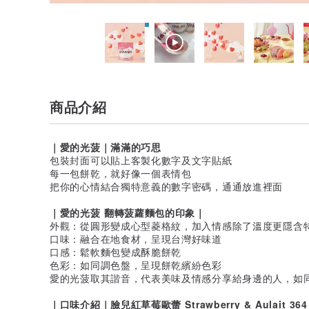
商品介紹
｜愛的光菠｜滿滿的巧思
包裝封面可以貼上客製化數字及文字貼紙
每一包餅乾，就好像一個表情包
把你的心情結合獨特意義的數字密碼，通通放進裡面
｜愛的光菠 翻轉菠蘿麵包的印象｜
外觀：從圓形變成心型菱格紋，加入情感除了溫度更隱含
口味：融合在地食材，呈現台灣好味道
口感：鬆軟麵包變成酥脆餅乾
色彩：如同調色盤，呈現餅乾繽紛色彩
愛的光菠取其諧音，代表美味及情感分享給身邊的人，如
｜口味介紹｜臉兒紅草莓歐蕾 Strawberry & Aulait 364