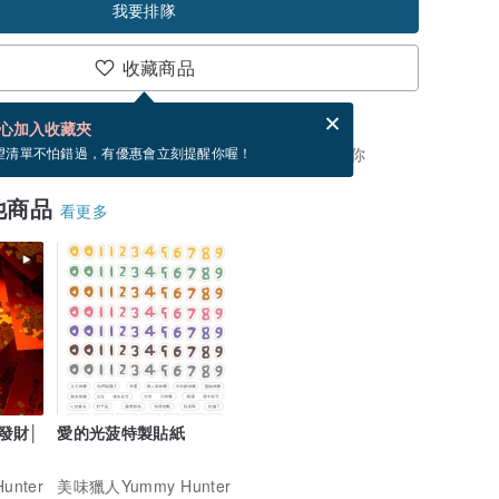
我要排隊
收藏商品
賀卡，結帳完成後填寫
電子賀卡是什麼？
心加入收藏夾
，你可以按「我要排隊」，當有貨會主動發信通知你
望清單不怕錯過，有優惠會立刻提醒你喔！
他商品
看更多
發財│
愛的光菠特製貼紙
nter
美味獵人Yummy Hunter