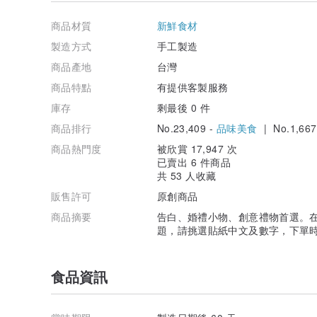
發揮你的創意~~選擇專屬你的數字密碼吧！
商品材質
新鮮食材
節日祝福
生日快樂 / 我們結婚了 / 恭喜 / 情人節快樂 / 中秋節快樂 
製造方式
手工製造
交往 日快樂 / 結婚 週年紀念 / 心想事成
商品產地
台灣
道歉求原諒
商品特點
有提供客製服務
對不起 / 請原諒我 / 我很抱歉 / 我投降 / 我錯了 / 跪求原
庫存
剩最後 0 件
日常用語
商品排行
No.23,409 -
品味美食
| No.1,667
謝謝你 / 有你真好 / 加油 / 一起一起 / 好喔 / 沒問題 / 
穴穴你
商品熱門度
被欣賞 17,947 次
已賣出 6 件商品
戀人絮語
共 53 人收藏
我愛你 / 想你了 / 親一個 / 啾咪 / 我們 / 喜歡你 / 心動了
販售許可
原創商品
番外篇＿持續增加詞彙
商品摘要
告白、婚禮小物、創意禮物首選。
「愛你喲」、「讚讚讚」、「水啦」、「業績大發」
題，請挑選貼紙中文及數字，下單
食品資訊