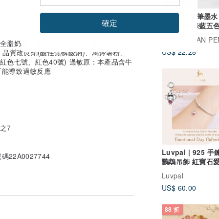
希臘神話鋼筆墨水
確定
代 粉棕橘綠藍五
24小時出貨
廣告
LABAN PE
、全脂奶粉、保久乳、玉米粉、草莓風味粉、
US$ 22.28
、品質改良劑(酸性焦磷酸鈉)、馬鈴薯粉、
紅色七號、紅色40號) 過敏原：本產品含牛
可能導致過敏反應
之7
Luvpal | 925 
2A0027744
鸚鵡吊飾 紅寶石愛
Emotional Day -
Luvpal
US$ 60.00
88 折