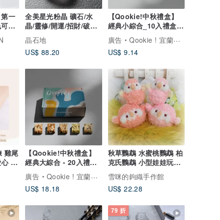
 第一
全美星光粉晶 礦石/水
【Qookie!中秋禮盒】
色可選
晶/靈修/開運/招財/破煞/
經典小綜合_10入禮盒
防小人
(附提袋)(手工餅乾)
N
晶石地
廣告
Qookie ! 宜蘭必吃伴手禮
US$ 88.20
US$ 9.14
手鍊 雞尾
【Qookie!中秋禮盒】
秋草鸚鵡 水蜜桃鸚鵡 柏
心 |
經典大綜合 - 20入禮盒
克氏鸚鵡 小型娃娃玩偶
 Love
(附提袋)(手工餅乾)
&圓圓體型 寵物鳥
廣告
Qookie ! 宜蘭必吃伴手禮
雪咪的鉤織手作館
US$ 18.18
US$ 22.28
79 折