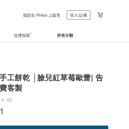
我想在 Pinkoi 上販售
登入/註冊
送禮指南
所有分類
手工餅乾 │臉兒紅草莓歐蕾| 告
免費客製
5.0
(2)
41