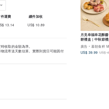
首件運費
續件加收
S$ 13.14
US$ 10.89
月見幸福幸花酥醬
餅禮盒 | 中秋節
購 企業贈禮
廣告
暮朝食粹 MUZ
貨時收取的金額為準。
與物流寄送天數估算。實際到貨日可能因付
US$ 39.99
US$ 4