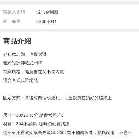
營業人名稱
成志金屬廠
統一編號
02388041
商品介紹
※100%台灣、宜蘭製造
素雅設計師款式門牌
寫意風格，隨意自在又不失內斂
適合各式典雅場域
固定方式：背後有四個葫蘆孔，可直接掛在鎖好的螺絲上
尺寸：30x20 公分 請參考照片3
材質：304不鏽鋼+咖啡色硬質烤漆
使用家用置物架最高等級SUS304號不鏽鋼製造，抗風耐雨，不會生