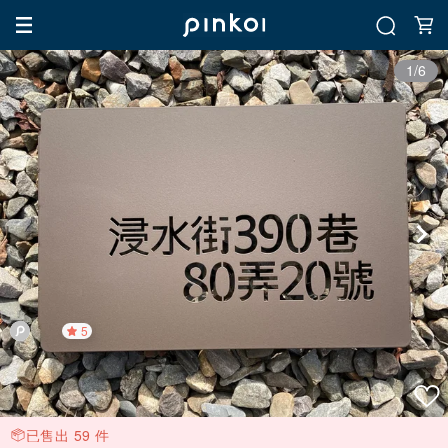
1/6
5
已售出 59 件