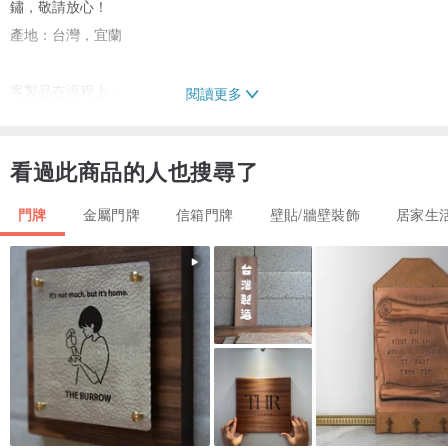
鏽，敬請放心！
產地：台灣，宜蘭
客製品在流程上，
閱讀更多
收到款項後會先繪製版面圖給您確認，您確認ok才可以進入製作程
序，
看過此商品的人也搜尋了
進入製作程序後會需要15-24個工作天(不含例假)去製作始可完成，非
常感謝您 : )
門牌
金屬門牌
信箱門牌
壁貼/牆壁裝飾
居家生
由金屬工藝設計師：游辰遠 (YCY) 設計