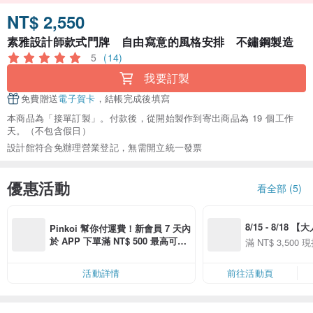
NT$ 2,550
素雅設計師款式門牌 自由寫意的風格安排 不鏽鋼製造
5
(14)
我要訂製
免費贈送
電子賀卡
，結帳完成後填寫
本商品為「接單訂製」。付款後，從開始製作到寄出商品為 19 個工作
天。（不包含假日）
設計館符合免辦理營業登記，無需開立統一發票
優惠活動
看全部 (5)
8/15 - 8/18 
Pinkoi 幫你付運費！新會員 7 天內
季】滿 NT$3500
於 APP 下單滿 NT$ 500 最高可折
滿 NT$ 3,500 現
50
運費 NT$ 100
50
活動詳情
前往活動頁