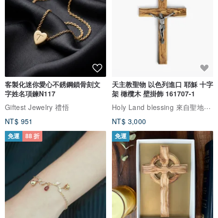
客製化迷你愛心不銹鋼鎖骨刻文
天主教聖物 以色列進口 耶穌 十字
字姓名項鍊N117
架 橄欖木 壁掛飾 161707-1
Holy Land blessing 來自聖地的祝福
Giftest Jewelry 禮悟
NT$ 951
NT$ 3,000
免運
88 折
免運