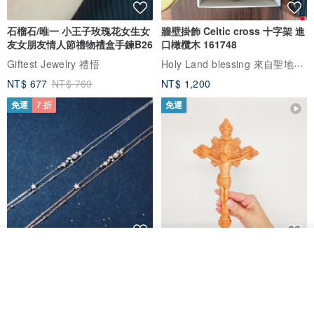
石榴石/唯一 小王子玫瑰花女生女
牆壁掛飾 Celtic cross 十字架 進
友女朋友情人節禮物禮盒手鍊B26
口橄欖木 161748
Holy Land blessing 來自聖地的祝福
Giftest Jewelry 禮悟
NT$ 677
NT$ 769
NT$ 1,200
免運
7 折
免運
我要訂製
L'amour 星星珍珠手鏈 (白金色)
耶穌受難像木製十字架 24 公分
加入收藏
了解品牌
高，雕刻木製十字架，耶穌受難
像天主教十字架
ARLOS
AndyCarver
NT$ 4,641
NT$ 6,630
NT$ 1,560