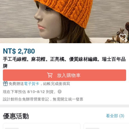
NT$ 2,780
手工毛線帽。麻花帽。正亮橘。優質線材編織。瑞士百年品
牌
放入購物車
免費贈送
電子賀卡
，結帳完成後填寫
現在下單預估 8/10~8/12 到貨。
設計館符合免辦理營業登記，無需開立統一發票
優惠活動
看全部 (3)