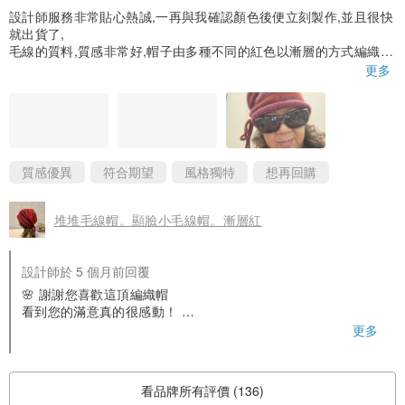
設計師服務非常貼心熱誠,一再與我確認顏色後便立刻製作,並且很快
就出貨了,
毛線的質料,質感非常好,帽子由多種不同的紅色以漸層的方式編織,
呈現的作品非常漂亮,後面還有織繩穿拉成可以打一個蝴蝶結,很俏
更多
麗,我非常喜歡！
謝謝設計師！
質感優異
符合期望
風格獨特
想再回購
堆堆毛線帽。顯臉小毛線帽。漸層紅
設計師於 5 個月前回覆
🌸 謝謝您喜歡這頂編織帽
看到您的滿意真的很感動！
期待下次再為您編織溫暖
更多
看品牌所有評價 (136)