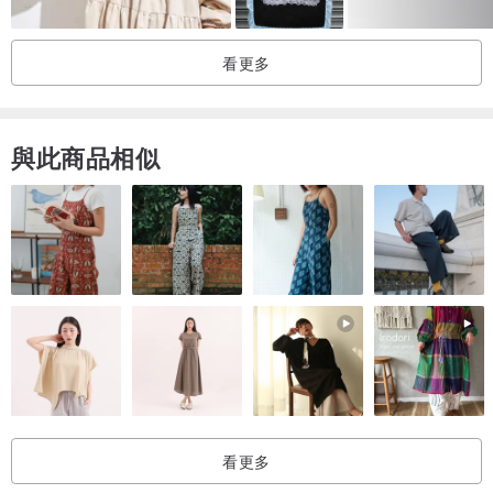
☆ 材質～瑞士進口品牌100%毛線。
看更多
☆ 保養
清潔：用毛衣專用劑，或是用洗髮精，請勿用柔軟精之類的洗劑洗
滌，洗後用手壓乾水份，放於洗衣袋中，在洗衣機中輕搖幾下，待水
與此商品相似
分略乾，置於蔭涼通風處平放，盡量不要吊掛起來，比較不會拉長，
乾後也可用熨斗低溫隔布整燙。
**❌不要用洗衣機洗滌。毛線是不可用烘衣機烘乾喔
☆產地 ～台灣純手工鉤織
○o。○o。○o。○o。○o。○o。○o。○o。○o。○o。
🍬｜ 貼心提醒｜
*** 純手工製作,每一件都是獨一無二的作品，會存在些許尺寸稍微差
異，和拍照燈光角度不同，及每個人電腦顯色不一樣而有色差，盡可
看更多
能拍出實際顏色，但以成品為主。