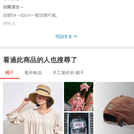
頭圍適合～
頭圍54～62cm一般頭圍可戴。
彈性大
閱讀更多
🔅 嚴選優質線材編織，不會像大量機器做的，一般是用尼龍線材質，
很有重量又感覺硬梆梆有塑膠感
🔅細緻的麻花紋路，更有質感，有亮點又保暖
看過此商品的人也搜尋了
🔅 質感好的麻花帽，是冬天必備品。
帽子
配件飾品
手工製作的 帽子
🔅能修飾方形和圓形的臉，使臉部線條更柔和。
🔅麻花帽不分年齡，性別，都非常適合戴。
🔅優質線材純手工編織麻花紋路，延展彈性好，久戴也舒適。
☆ 尺寸～
平放測量~帽身總長約23.5cm
手工每頂長度會有些微誤差