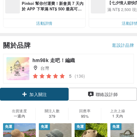
【七夕情人節快閃】8
Pinkoi 幫你付運費！新會員 7 天內
用 APP 購買任一
於 APP 下單滿 NT$ 500 最高可折
滿 NT$ 2,500 現
00 現折 NT$100
運費 NT$ 100
活動詳情
活動詳
關於品牌
逛設計品牌
hm98k 走吧！編織
台灣
5
(136)
領優惠券
聯絡設計師
加入關注
出貨速度
關注人數
回應率
上次上線
一週內
1 天內
379
95%
免運
免運
免運
免運