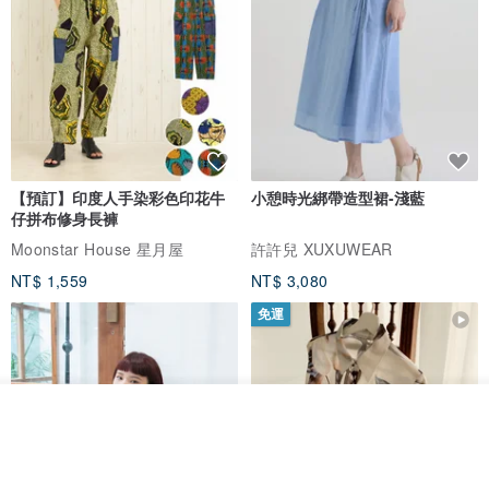
【預訂】印度人手染彩色印花牛
小憩時光綁帶造型裙-淺藍
仔拼布修身長褲
Moonstar House 星月屋
許許兒 XUXUWEAR
NT$ 1,559
NT$ 3,080
免運
放入購物車
加入收藏
了解品牌