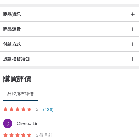
商品資訊
***手工品會有接線，若有藏線出現，可以剪斷或再藏入毛線內，出貨
會細心檢查，盡量讓其完美。
商品運費
🔅平時若偶有線頭跑出屬正常，可以直接剪掉或再藏入毛線內。
付款方式
＼（^０＾）／若有任何不暸解想知道的問題，歡迎您聯絡設計師，感
退款換貨須知
謝您的支持指教(ᵔᴥᵔ)
***下單後。因手工製作和貼身衛生問題，不可隨意退換貨，請思考後
購買評價
再下單哦。謝謝！
品牌所有評價
🌷歡迎關注hm98k走吧！編織
5
(136)
新作品會不定時提供限時優惠喔
關注我們您將會收到通知
Cherub Lin
5 個月前