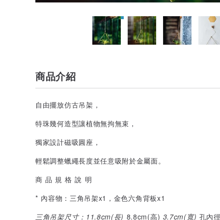
商品介紹
自由擺放仿古吊架，
特珠幾何造型讓植物無拘無束，
獨家設計磁吸圓座，
輕鬆調整蠟繩長度並任意吸附於金屬面。
商 品 規 格 說 明
* 內容物：三角吊架x1，金色六角背板x1
三角吊架尺寸：11.8cm(長)
8.8cm(高)
3.7cm(寬)
孔內徑