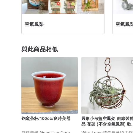
空氣鳳梨
空氣鳳
與此商品相似
鈞窯茶杯/100cc/良時美器
圓形小吊籃空鳳架 鋁線裝
品 花架 (不含空氣鳳梨) 歡
批發零售
良時美器 GoodTimeCeramics
Wire Lover情鋁線藝術工