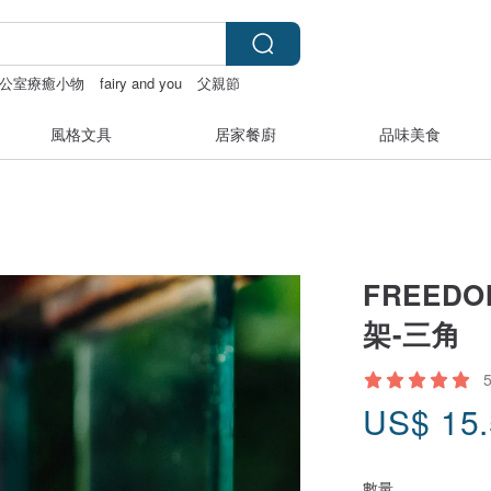
公室療癒小物
fairy and you
父親節
風格文具
居家餐廚
品味美食
FREED
架-三角
US$
15
數量