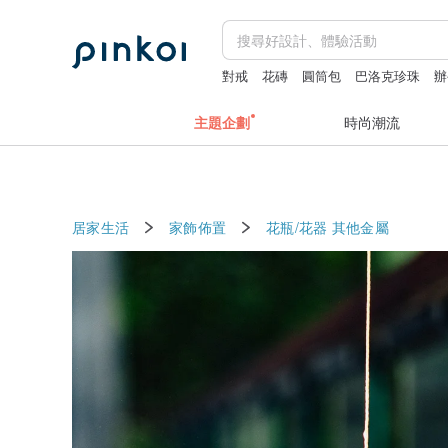
對戒
花磚
圓筒包
巴洛克珍珠
辦
snoopy
主題企劃
時尚潮流
居家生活
家飾佈置
花瓶/花器
其他金屬