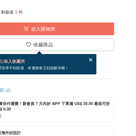
剩最後
3
件
放入購物車
收藏商品
賀卡，結帳完成後填寫
電子賀卡是什麼？
心加入收藏夾
寄出商品為 5 個工作天。（不包含假日）
望清單不怕錯過，有優惠會立刻提醒你喔！
 (2)
i 幫你付運費！新會員 7 天內於 APP 下單滿 US$ 30.00 最高可折
 6.00
情
有海外好設計