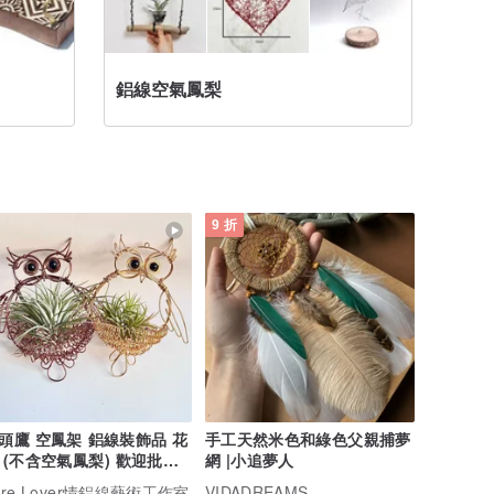
鋁線空氣鳳梨
從零開
9 折
頭鷹 空鳳架 鋁線裝飾品 花
手工天然米色和綠色父親捕夢
 (不含空氣鳳梨) 歡迎批發
網 |小追夢人
售
ire Lover情鋁線藝術工作室
VIDADREAMS