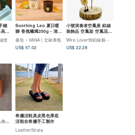
 手鏈
Soothing Leo 夏日暖
小號演奏者空鳳座 鋁線
果高貴
獅 香氛蠟燭250g - 清新
裝飾品 空鳳架 空鳳花架
柑橘調
園藝 (不含空鳳)
Wire Lover情鋁線藝術工作室
晶城堡
廣告
VANA | 北歐香氛
US$ 57.02
US$ 22.28
希臘涼鞋真皮黑色厚底
古典小木
涼鞋在希臘手工製作
傢俬
LeatherStrata