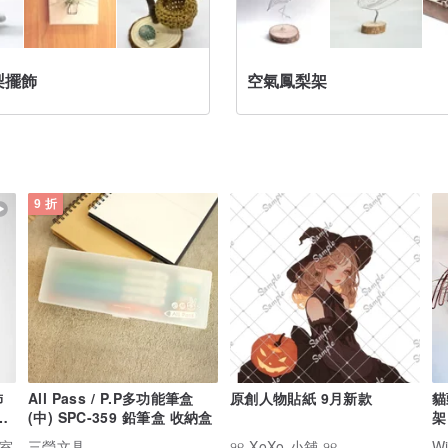
梨擺飾
空氣鳳梨架
9 折
飾
All Pass / P.P多功能筆盒
原創人物貼紙 9月新款
貓
迎
(中) SPC-359 鉛筆盒 收納盒
架
零
作室
三瑩文具
୨୧ XoXo 小舖 ୨୧
W