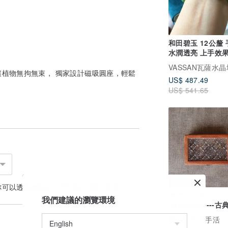
和田碧玉 12公釐
水潤透亮 上手效
典雅 長期佩戴好
VASSAN瓦薩水
植物無拘無束， 獨家設計磁吸圓座，輕鬆
US$ 487.49
。
US$ 541.65
你可以透過
聯絡設計師
討論合適的運送方式
ShouZhuo
我們建議的瀏覽環境
handmade---
盒/少量手工/訂製
廣告
守拙手活