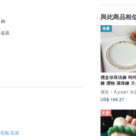
與此商品相
，銅
免運
於盆器
禮盒珍珠項鍊 時
鍊 禮物 滿珠鍊 
珠/珍
廣告
A.pearl 水晶純
US$ 169.27
9 折
-
花瓶/花器