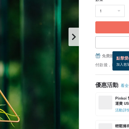
免費贈送電子
點擊愛
付款後，從備貨到
加入慾
優惠活動
看全部
Pinko
運費 US$
活動詳
輕鬆擁