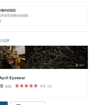
有海外好設計
品跨境享運費折抵優惠
情
計品牌
April Eyewear
5.0
(4)
泰國