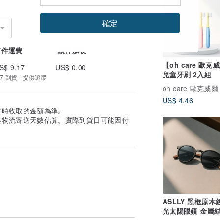
貼心小貼士：
確定
用專用鏡片清潔液或溫和肥皂水清洗 - 避免
首件運費
續件加收
將鏡面朝下擺放，以免刮傷鏡片
變形 - 別把眼鏡架在頭頂，會導致鏡腳鬆
【oh care 歐克
S$ 9.17
US$ 0.00
兒童牙刷 2入組
7 到貨 | 提供追蹤
環境中 - 溫差劇烈會影響鍍膜與鏡框穩定
 - 鬆動或歪斜的鏡框會影響視力與配戴體
US$ 4.46
貨時收取的金額為準。
鏡掉落
與物流寄送天數估算。實際到貨日可能因付
狀況
片留下指紋
ASLLY 黑框原木
光太陽眼鏡 金屬結
環保木質設計