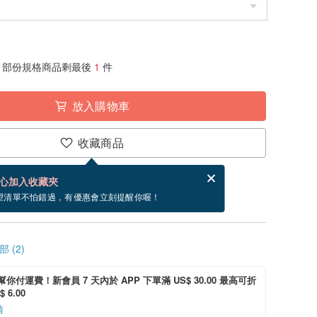
部份規格商品剩最後
1
件
放入購物車
收藏商品
賀卡，結帳完成後填寫
電子賀卡是什麼？
心加入收藏夾
~8/17 到貨。
望清單不怕錯過，有優惠會立刻提醒你喔！
 (2)
i 幫你付運費！新會員 7 天內於 APP 下單滿 US$ 30.00 最高可折
 6.00
情