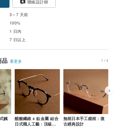
聯絡設計師
3～7 天前
100%
1 日內
7 日以上
商品
1 / 4
看更多
式觸
醋酸纖維 x 鈦金屬 結合
無框日本手工鏡框：復
型格小方
日式職人工藝：頂級品
古經典設計
平衡設計