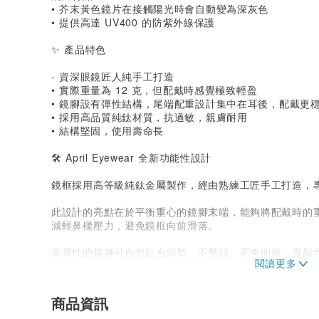
• 芥末黃色鏡片在接觸陽光時會自動變為深灰色
• 提供高達 UV400 的防紫外線保護
✨ 產品特色
- 資深眼鏡匠人純手工打造
• 實際重量為 12 克，但配戴時感覺極致輕盈
• 鏡腳設有彈性結構，尾端配重設計集中在耳後，配戴更
• 採用高品質純鈦材質，抗過敏，親膚耐用
• 結構堅固，使用壽命長
🛠️ April Eyewear 全新功能性設計
鏡框採用高等級純鈦金屬製作，經由熟練工匠手工打造，
此設計的亮點在於平衡重心的鏡腳末端，能夠將配戴時的
減輕鼻樑壓力，避免鏡框向前滑落。
高彈性的鏡腳可自然貼合頭型，不壓頭、不夾側臉，寬顳
不會導致鏡框變形，保持美觀線條。
鏡腳尾端還有柔軟矽膠包覆，提升穩定性與配戴時的貼服
商品資訊
不論室內活動或戶外運動，都能安心使用，無需擔心鬆動