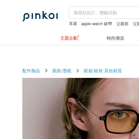
耳環
apple watch 錶帶
父親節
父
主題企劃
時尚潮流
配件飾品
眼鏡/墨鏡
眼鏡/鏡框
其他材質