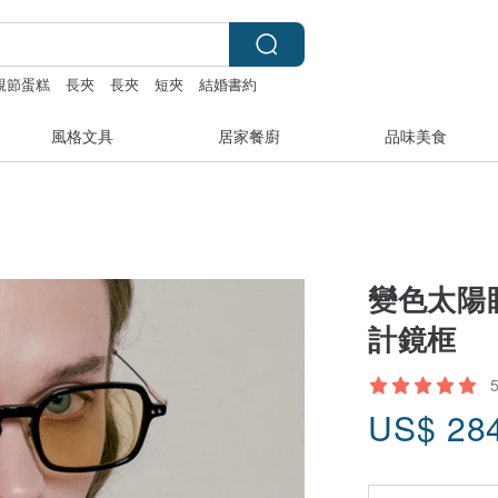
親節蛋糕
長夾
長夾
短夾
結婚書約
風格文具
居家餐廚
品味美食
變色太陽眼
計鏡框
US$
28