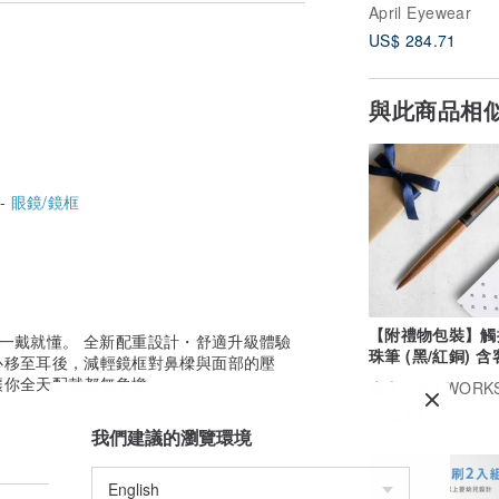
April Eyewear
」的眼鏡新時代。
US$ 284.71
與此商品相
 -
眼鏡/鏡框
【附禮物包裝】觸
 一戴就懂。 全新配重設計・舒適升級體驗
珠筆 (黑/紅銅) 
心移至耳後，減輕鏡框對鼻樑與面部的壓
刻字
讓你全天配戴都無負擔。
廣告
BN WORK
US$ 98.00
傳統工藝的溫度與質感。無論你偏好低調簡
我們建議的瀏覽環境
。
用，更成為你風格的延伸。