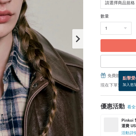
數量
免費贈送電子
點擊愛
現在下單預估 8/12
加入慾
優惠活動
看全部
Pinko
運費 US$
活動詳