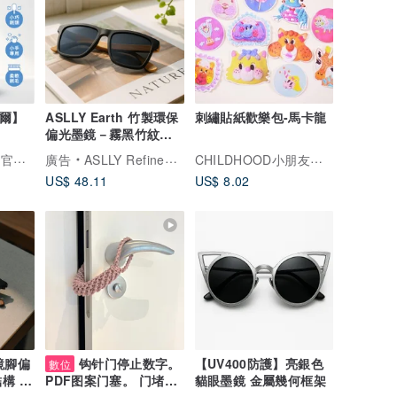
威爾】
ASLLY Earth 竹製環保
刺繡貼紙歡樂包-馬卡龍
偏光墨鏡－霧黑竹紋方
框 UV400 防護
oh care 歐克威爾 官方旗艦店
CHILDHOOD小朋友年代
廣告
ASLLY Refined Eyewear
US$ 48.11
US$ 8.02
鏡腳偏
钩针门停止数字。
【UV400防護】亮銀色
數位
構 ×
貓眼墨鏡 金屬幾何框架
PDF图案门塞。 门堵住