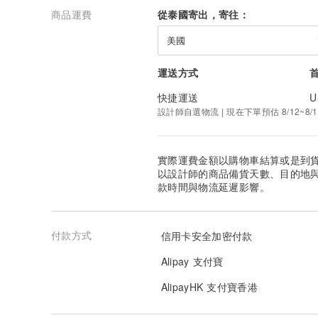
商品運費
從泰國寄出，寄往：
妥善保養眼鏡，有助延長壽命及保持清晰度。以下是一些
美國
1. 清潔 - 使用超細纖維眼鏡布清除指紋與污漬 - 可
使用強烈化學劑或家居清潔劑，會損壞鍍膜
運送方式
2. 存放 - 不佩戴時請放回眼鏡盒，避免刮花 - 切勿
3. 正確拿取方式 - 請用雙手戴上及脫下眼鏡，避免鏡框
快捷運送
U
脫變形
設計師自選物流 | 現在下單預估 8/12~8/1
4. 避免極端溫差 - 別將眼鏡長時間留在高溫車內或寒冷
性
5. 定期調整 - 建議定期到眼鏡店作微調，確保配戴舒適
驗
實際運費金額以購物車結算或是到
6. 使用眼鏡掛繩 - 運動或外出活動時可加掛繩，避免眼
以設計師的商品備貨天數、目的地
7. 定期檢查保養 - 定期交由專業眼鏡師清潔與檢查鏡框
款時間與物流延遲影響。
8. 避免直接接觸鏡片 - 請從鏡框兩側拿起眼鏡，減少鏡
付款方式
信用卡安全加密付款
Alipay 支付寶
AlipayHK 支付寶香港