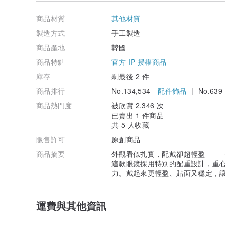
這款設計讓你愛不釋手，輕鬆全天佩戴，體驗真正「無感
商品材質
其他材質
📌 材質
製造方式
手工製造
高品質純鈦材質，抗過敏，親膚舒適
商品產地
韓國
📏 尺寸
商品特點
官方 IP 授權商品
• 鏡片寬：49 mm
庫存
剩最後 2 件
• 鼻橋寬：22 mm
• 鏡腳長：145 mm
商品排行
No.134,534 -
配件飾品
| No.639
🎁 包裝內容
商品熱門度
被欣賞 2,346 次
• April Eyewear 專屬眼鏡盒
已賣出 1 件商品
• April Eyewear 拭鏡布
共 5 人收藏
販售許可
原創商品
🔧 保養條款
• 如有製造問題，可於 7 日內更換
商品摘要
外觀看似扎實，配戴卻超輕盈 ——
• 因使用損壞或人為因素造成的損傷，恕不退換
這款眼鏡採用特別的配重設計，重
力。戴起來更輕盈、貼面又穩定，
藝術與風格的完美結合
每副眼鏡皆由經驗豐富的工匠細心打磨、精雕細琢，保留
約還是個性鮮明的設計，手工眼鏡都能展現你獨特的品味
運費與其他資訊
材質、形狀、顏色可依需求選擇，讓每副眼鏡不只舒適實