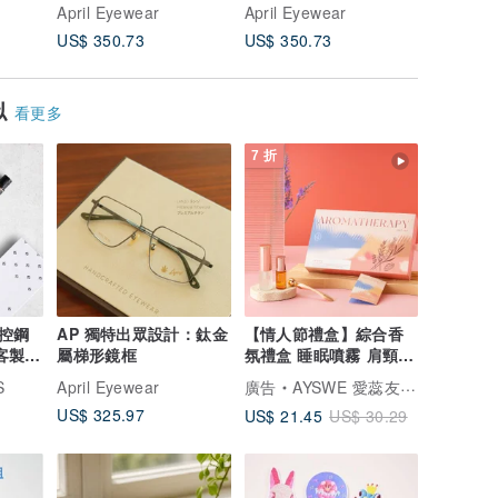
質
April Eyewear
April Eyewear
April Ey
US$ 350.73
US$ 350.73
US$ 325
似
看更多
7 折
控鋼
AP 獨特出眾設計：鈦金
【情人節禮盒】綜合香
含客製化
屬梯形鏡框
氛禮盒 睡眠噴霧 肩頸滾
珠精油 撥提按摩棒
S
April Eyewear
廣告
AYSWE 愛蕊友肌 - 敏弱肌的純淨保養
US$ 325.97
US$ 21.45
US$ 30.29