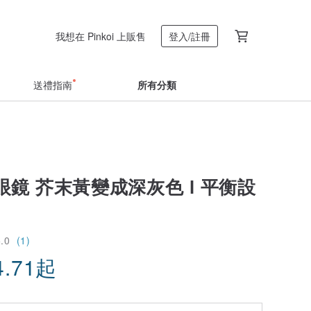
我想在 Pinkoi 上販售
登入/註冊
送禮指南
所有分類
鏡 芥末黃變成深灰色 l 平衡設
5.0
(1)
4.71
起