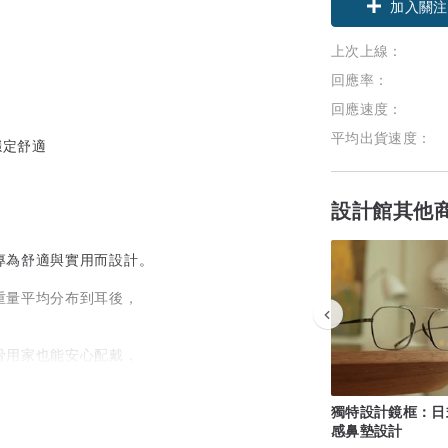
加入關注
上次上線：
回應率：
回應速度：
平均出貨速度：
穩定舒適
設計館其他
專為舒適與實用而設計。
重量平均分布到耳後，
骨用家也能安心配戴，
度，
獨特設計鏡框：日
或滑落。
感鼻墊設計