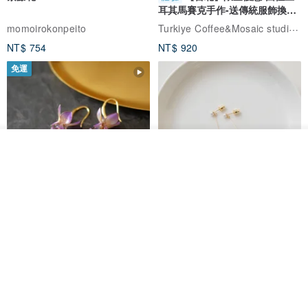
耳其馬賽克手作-送傳統服飾換裝
細緻小巧之銀飾品，可使用牙刷沾適量牙膏，輕刷銀飾表面 (清潔時
體驗
Turkiye Coffee&Mosaic studio土耳其咖啡與馬賽克燈工作坊
momoirokonpeito
請避開寶石)，再以清水清洗乾淨，擦乾即可。
NT$ 754
NT$ 920
MADE IN TAIWAN
免運
我要訂製
加入收藏
了解品牌
藤花 煌 耳環・耳夾
【繁花計畫】- 清冰
Dip art -nachugo-
紅花 hunghua
NT$ 2,125
NT$ 720
93 折