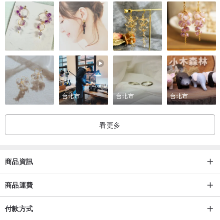
可愛的雙寶貝小熊軟糖，蘊藏著甜蜜與珍愛的心意。
斜角吊墜的設計，近看是相依的愛之小熊，遠看則宛如一幅細緻的菱
形花磚，低調中帶著獨特巧思。
鑲嵌原礦天然石，每一顆皆擁有無法複製的紋理與色澤，成就專屬於
你的獨一無二。
就像被珍藏的寶貝般，靜靜閃耀，值得細細收藏。
台北市
台北市
台北市
┃飾品特色┃
看更多
• 獨家設計雙寶貝小熊軟糖造型
• 原礦天然石，獨一無二
• 999純銀與925純銀低敏材質製作
商品資訊
• 免費附高雅灰色系包裝
商品運費
┃商品說明┃
付款方式
◆材質﹕ 925純銀鍊/ 日本相田999純銀黏土墜子/ 藍寶石或尖晶石