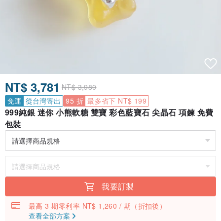
NT$ 3,781
NT$ 3,980
免運
從台灣寄出
95 折
最多省下 NT$ 199
999純銀 迷你 小熊軟糖 雙寶 彩色藍寶石 尖晶石 項鍊 免費
包裝
我要訂製
最高 3 期零利率 NT$ 1,260 / 期
（折扣後）
查看全部方案