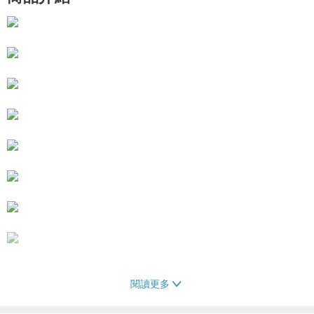
閱讀更多
┃18吋-紫紅色藍寶石 / 實戴參考┃