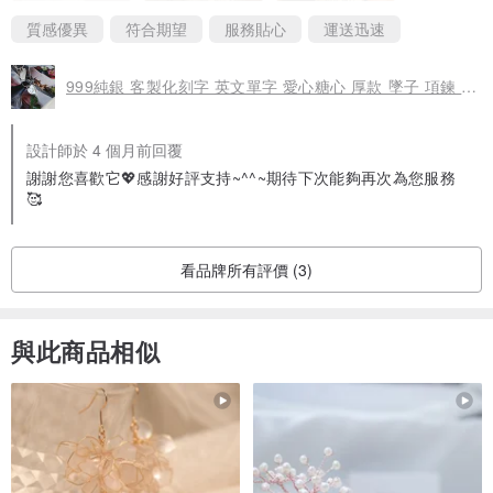
質感優異
符合期望
服務貼心
運送迅速
┃天然礦石說明┃
999純銀 客製化刻字 英文單字 愛心糖心 厚款 墜子 項鍊 免費包裝
每一顆天然礦石，都是大自然的禮物，歷經歲月的沉澱，才孕育出獨
一無二的色澤與質感。
設計師於 4 個月前回覆
沒有任何一顆會完全相同，就像每個靈魂，都擁有自己的故事。
謝謝您喜歡它💖感謝好評支持~^^~期待下次能夠再次為您服務
🥰
┃純手工製作，保留手作的溫度與質感，在整體大小與形狀顏色，皆
會有不同，下單表示已接受天然石之美，感謝您對天然石的理解與珍
看品牌所有評價 (3)
惜。┃
┃包裝方式┃
與此商品相似
一般出貨，以 ⌜環保包裝⌟ 出貨。(需送禮包裝，請訂單備註︰送禮包
裝。)
┃★詳細包裝說明+圖片在這⭣⭣⭣⭣在這。請務必詳閱後，訂單備註需要