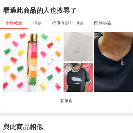
看過此商品的人也搜尋了
小熊軟糖
項鍊
提供客製的 項鍊
配件飾品
┃16吋-紫紅色藍寶石 / 實戴參考┃
看更多
與此商品相似