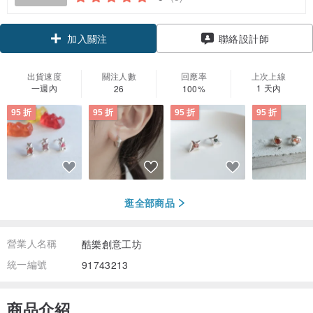
加入關注
聯絡設計師
出貨速度
關注人數
回應率
上次上線
一週內
1 天內
26
100%
95 折
95 折
95 折
95 折
逛全部商品
營業人名稱
酷樂創意工坊
統一編號
91743213
商品介紹