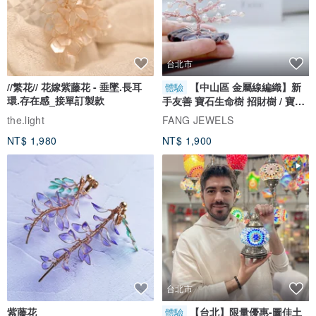
的包裝方式。┃
www.pinkoi.com/product/Qgwk95VJ
台北市
//繁花// 花嫁紫藤花 - 垂墜.長耳
【中山區 金屬線編織】新
體驗
環.存在感_接單訂製款
手友善 寶石生命樹 招財樹 / 寶石
┃免費送禮卡片 / 代寫小卡┃
自選
the.light
FANG JEWELS
空白小卡︰請在訂單備註留言，無告知是沒有附在包裝內容裡。
NT$ 1,980
NT$ 1,900
代寫小卡︰代寫小卡國字約30字以內(英文約20個單字)，請留言在"
給設計的話" 訂單備註上即可。
┃銀飾+寶石保養說明┃
銀飾氧化為金屬特性，不配戴時清潔乾淨放入密封袋保存。
避免配戴飾品做粗重工作，易使飾品表面刮傷損毀。
勿接觸香水、醋、果汁、漂白劑，減少侵蝕現象的發生。
天然石、水晶與珍珠，請以清水清洗即可再使用軟布擦拭。
台北市
銀飾品可使用附上之拭銀布擦拭保養。
紫藤花
【台北】限量優惠-圖佳土
體驗