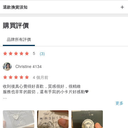
◆鍊長﹕細扁狀十字鍊16吋或18吋
退款換貨須知
◆天然寶石﹕整體約3mm~4mm (不規則形)
◆墜子尺寸﹕整體約9mm~10mm左右 (每一顆皆稍不同)
購買評價
◆質感﹕亮+霧面/ 自然凹凸紋理/自然礦石質感
◆販售方式﹕一條售
品牌所有評價
模特兒配戴為﹕紫紅色/藍寶石
5
(3)
┃設計師小提醒┃
Christine 4134
天然寶石於鑲崁純銀之後，因受光面積原因，寶石顏色皆可能變稍
暗，不同角度受光，視覺上也會呈現偏深、淺、亮或偏暗的色澤，這
4 個月前
正是它最真實而迷人的地方。
收到後真心覺得好喜歡，質感很好，很精緻
服務也非常的親切，還有手寫的小卡片好感動💖
螢幕顯示與實品皆會有色差。
非常推薦喔❤️
更多
每顆礦石一段緣分，能與您相遇，願它成為溫柔的陪伴，守護在您身
邊，讓生活更添光彩與安定。