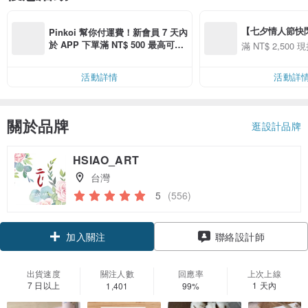
【七夕情人節快閃】8
Pinkoi 幫你付運費！新會員 7 天內
用 APP 購買任一
於 APP 下單滿 NT$ 500 最高可折
滿 NT$ 2,500 現
00 現折 NT$100
運費 NT$ 100
活動詳情
活動詳
關於品牌
逛設計品牌
HSIAO_ART
台灣
5
(556)
加入關注
聯絡設計師
出貨速度
關注人數
回應率
上次上線
7 日以上
1 天內
1,401
99%