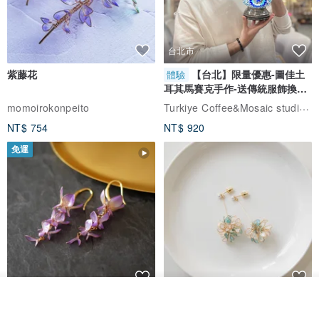
台北市
紫藤花
【台北】限量優惠-圖佳土
體驗
耳其馬賽克手作-送傳統服飾換裝
體驗
Turkiye Coffee&Mosaic studio土耳其咖啡與馬賽克燈工作坊
momoirokonpeito
NT$ 754
NT$ 920
免運
我要訂製
藤花 煌 耳環・耳夾
【繁花計畫】- 清冰
加入收藏
了解品牌