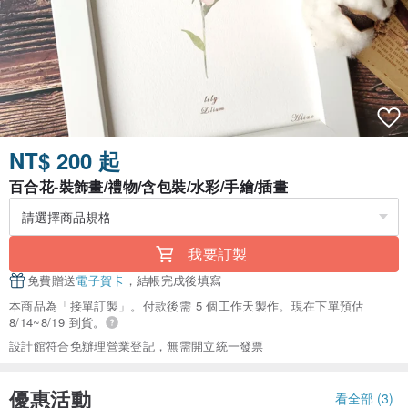
NT$ 200 起
百合花-裝飾畫/禮物/含包裝/水彩/手繪/插畫
我要訂製
免費贈送
電子賀卡
，結帳完成後填寫
本商品為「接單訂製」。付款後需 5 個工作天製作。現在下單預估
8/14~8/19 到貨。
設計館符合免辦理營業登記，無需開立統一發票
優惠活動
看全部 (3)