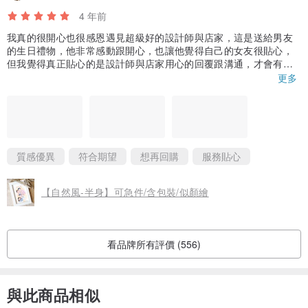
4 年前
我真的很開心也很感恩遇見超級好的設計師與店家，這是送給男友
的生日禮物，他非常感動跟開心，也讓他覺得自己的女友很貼心，
但我覺得真正貼心的是設計師與店家用心的回覆跟溝通，才會有這
麼棒的禮物，包裝真的也非常用心(QQ可惜太興奮拆禮物沒拍到)，
更多
有質感的文青紙盒可以直接當作禮物盒送出去，不用再格外包裝，
評分的部分我想全選，但它只能選四個😭
質感優異
符合期望
想再回購
服務貼心
【自然風-半身】可急件/含包裝/似顏繪
看品牌所有評價 (556)
與此商品相似