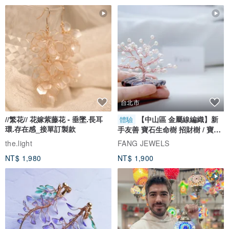
台北市
//繁花// 花嫁紫藤花 - 垂墜.長耳
【中山區 金屬線編織】新
體驗
環.存在感_接單訂製款
手友善 寶石生命樹 招財樹 / 寶石
自選
the.light
FANG JEWELS
NT$ 1,980
NT$ 1,900