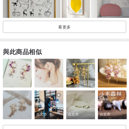
www.pinkoi.com/product/Y8Rjamz4
蔬菜 海報
看更多
www.pinkoi.com/product/hREe5wZS
菌菇 海報
與此商品相似
www.pinkoi.com/product/9dDLEJ77
【HSIAO的作品集】
更多HSIAO的畫作，可前往觀看風格~
IG: hsiao_art / hsiao_art 02
FB: HSIAO_ART
台北市
台北市
台北市