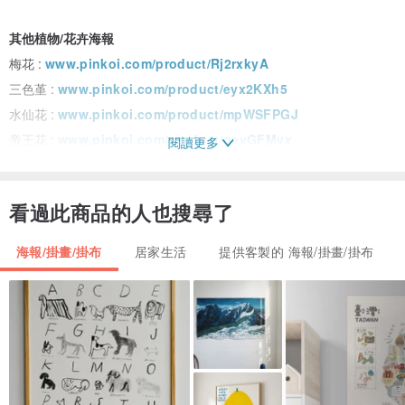
其他植物/花卉海報
梅花 :
www.pinkoi.com/product/Rj2rxkyA
三色堇 :
www.pinkoi.com/product/eyx2KXh5
水仙花 :
www.pinkoi.com/product/mpWSFPGJ
帝王花 :
www.pinkoi.com/product/gevGFMvx
閱讀更多
漏斗花 :
www.pinkoi.com/product/PgHixpry
天堂鳥 :
www.pinkoi.com/product/WTBQWCSc
看過此商品的人也搜尋了
薰衣草 :
www.pinkoi.com/product/A86Ut3FX
木玫瑰 :
www.pinkoi.com/product/xHZK5AgA
海報/掛畫/掛布
居家生活
提供客製的 海報/掛畫/掛布
榭寄生 :
www.pinkoi.com/product/HjNaPeBA
尤加利葉單支 :
www.pinkoi.com/product/wsrp467R
尤加利葉成雙 :
www.pinkoi.com/product/PgY3Agkp
尤加利葉一片 :
www.pinkoi.com/product/QZqa2SBn
昆蟲 海報