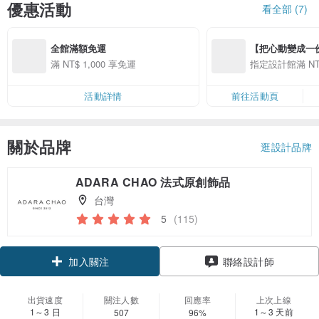
優惠活動
看全部 (7)
全館滿額免運
【把心動變成一份禮物
精選品牌全館滿 NT
滿 NT$ 1,000 享免運
指定設計館滿 NT$
活動詳情
前往活動頁
關於品牌
逛設計品牌
ADARA CHAO 法式原創飾品
台灣
5
(115)
領優惠券
聯絡設計師
加入關注
出貨速度
關注人數
回應率
上次上線
1～3 日
1～3 天前
507
96%