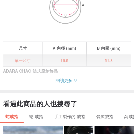
尺寸
A
內徑
(mm)
B
內圍
(mm)
單一尺寸
16.5
51.8
ADARA CHAO 法式原創飾品
閱讀更多
Le concept de design | 設計理念
看過此商品的人也搜尋了
如果說巴黎女人的穿搭很有味道、與眾不同
蛇戒指
蛇 戒指
手工製作的 戒指
骨灰戒指
銅戒
就是因為她們會疊搭各種配件，組合出自己的獨特風格