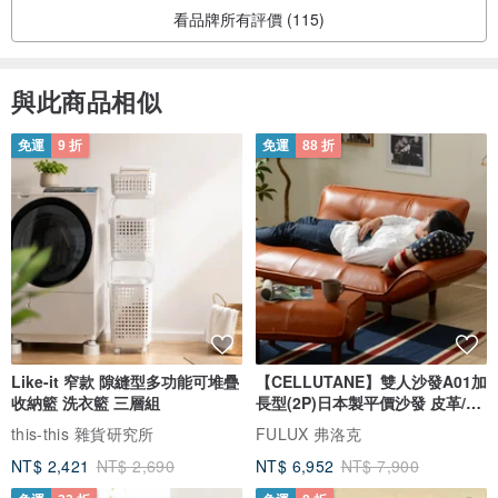
看品牌所有評價 (115)
與此商品相似
免運
9 折
免運
88 折
Like-it 窄款 隙縫型多功能可堆疊
【CELLUTANE】雙人沙發A01加
收納籃 洗衣籃 三層組
長型(2P)日本製平價沙發 皮革/燈
芯絨
this-this 雜貨研究所
FULUX 弗洛克
NT$ 2,421
NT$ 2,690
NT$ 6,952
NT$ 7,900