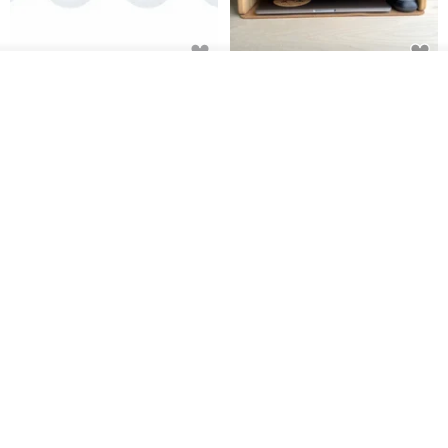
放入購物車
日本Like-it 可堆疊收納洗衣籃專
雙抽屜螢幕增高架(寬42CM) 收納
加入收藏
了解品牌
用 -滑滑便利輪 (專用輪)
書桌展示架 手工 客製化雷射雕刻
this-this 雜貨研究所
Pinocchio’s cabin
NT$ 234
NT$ 260
NT$ 3,026
NT$ 3,362
免運
68 折
日本squ+ SUN&WASSER可層疊
工業風_植物雙層展示層架/塊根/
置物洗衣籃-2入-多色可選
多肉植物/鐵網**歡迎客製**