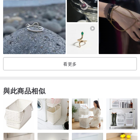
就算是同一款項鍊
她們也會運用身邊的小配件，搭配出屬於自己的穿戴法
Essential系列的作品
每款都可以自由的疊搭或單獨配戴
看更多
看看妳/你能組合出多少種配戴方法？
與此商品相似
-
L'information | 詳細資訊
商品狀況 | 全新