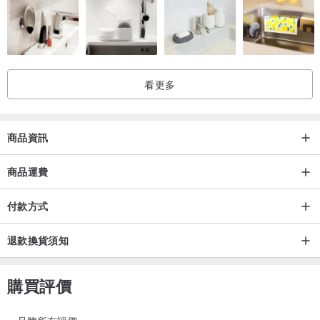
戒圍尺吋 | 美圍 #6.5（活圍戒指，可稍微調整尺寸）
金屬材質 | 銅 電鍍 14K香檳金，厚度 0.5 µm（微米）
看更多
產地 | 台灣
-
商品資訊
《關於戒指的尺寸》
商品運費
美圍 #6.5：圓周長約 51.8 mm（活圍戒指，可稍微調整尺寸）
付款方式
《如何測量適合您的戒圍》
退款換貨須知
建議您找一條棉線，把您要配戴的手指
關節處
圍起來，再用直尺量測
棉線的長度，您就能得知您的手指圓周長度。
購買評價
選購戒指時，您只要選擇大於您手指圓周長度的戒指尺寸即可。