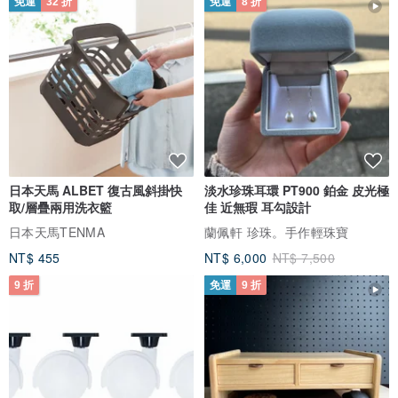
免運
32 折
免運
8 折
日本天馬 ALBET 復古風斜掛快
淡水珍珠耳環 PT900 鉑金 皮光極
取/層疊兩用洗衣籃
佳 近無瑕 耳勾設計
日本天馬TENMA
蘭佩軒 珍珠。手作輕珠寶
NT$ 455
NT$ 6,000
NT$ 7,500
9 折
免運
9 折