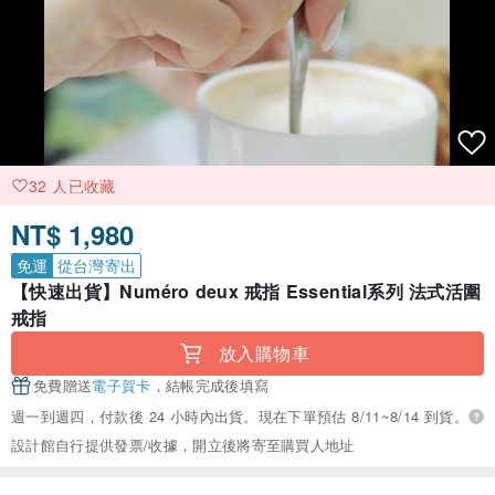
32 人已收藏
NT$ 1,980
免運
從台灣寄出
【快速出貨】Numéro deux 戒指 Essential系列 法式活圍
戒指
放入購物車
免費贈送
電子賀卡
，結帳完成後填寫
週一到週四，付款後 24 小時內出貨。現在下單預估 8/11~8/14 到貨。
設計館自行提供發票/收據，開立後將寄至購買人地址