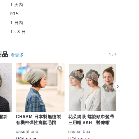
1 天內
93%
1 日內
1～3 日
商品
1 / 4
看更多
鬆針
CHARM 日本製無縫製
花朵網眼 螺旋頭巾髮帶
NOINU
有機棉彈性寬鬆毛帽
三用帽 #KH | 醫療帽
人包頭帽 
casual box
casual box
casual b