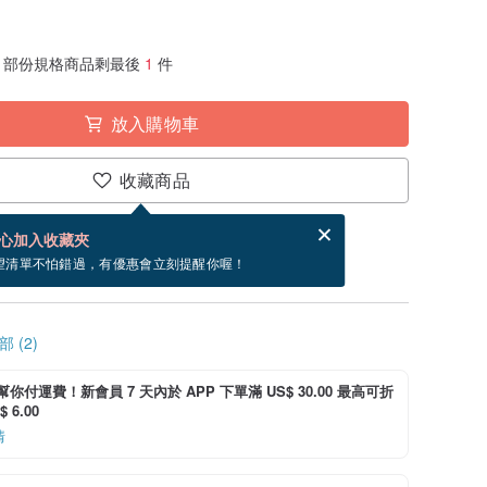
部份規格商品剩最後
1
件
放入購物車
收藏商品
賀卡，結帳完成後填寫
電子賀卡是什麼？
心加入收藏夾
~8/12 到貨。
望清單不怕錯過，有優惠會立刻提醒你喔！
 (2)
i 幫你付運費！新會員 7 天內於 APP 下單滿 US$ 30.00 最高可折
 6.00
情