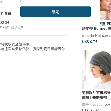
確定
首件運費
續件加收
S$ 24.74
US$ 0.00
髮帶版型 PD
數位
2 到貨 | 提供追蹤
結髮帶 Bonnet 
均碼
US$ 0.76
貨時收取的金額為準。
與物流寄送天數估算。實際到貨日可能因付
剪裁設計有機棉寬
織帽 | 醫療用帽
廣告
casual box
US$ 31.39