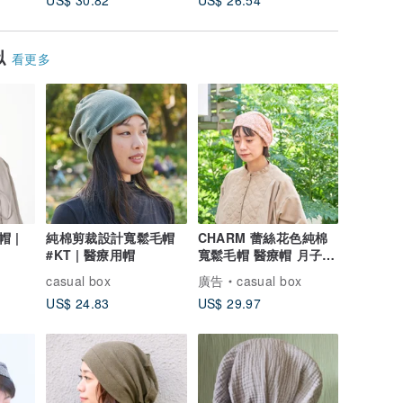
US$ 30.82
US$ 26.54
US$ 20.
似
看更多
 |
純棉剪裁設計寬鬆毛帽
CHARM 蕾絲花色純棉
#KT | 醫療用帽
寬鬆毛帽 醫療帽 月子帽
透氣舒適
casual box
廣告
casual box
US$ 24.83
US$ 29.97