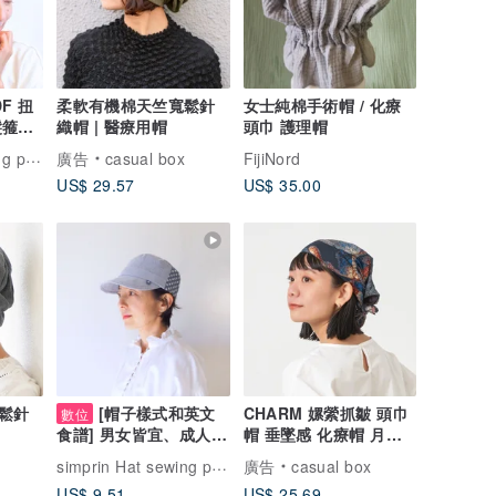
F 扭
柔軟有機棉天竺寬鬆針
女士純棉手術帽 / 化療
織帽 | 醫療用帽
頭巾 護理帽
髮箍式
simprin Hat sewing pattern
廣告
casual box
FijiNord
US$ 29.57
US$ 35.00
鬆針
[帽子樣式和英文
CHARM 嫘縈抓皺 頭巾
數位
帽 垂墜感 化療帽 月子
食譜] 男女皆宜、成人和
帽【Fly】
兒童的時尚工作帽
simprin Hat sewing pattern
廣告
casual box
US$ 9.51
US$ 25.69