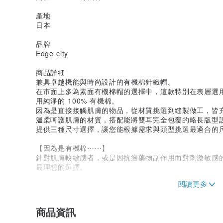
產地
日本
品牌
Edge city
商品詳細
兼具卓越機能與時尚設計的有機棉針織帽。
在市面上多為素面有機棉帽的選擇中，這款特別在表層選
用純淨的 100% 有機棉。
因為是直接接觸肌膚的物品，從材質挑選到縫製做工，皆
溫柔呵護肌膚的材質，搭配能將雙耳完全包覆的略長版型
提供三種尺寸選擇，讓您能根據需求與頭型挑選最適合的
【因為是有機棉⋯⋯】
針對肌膚較敏感者，或是因抗癌藥物副作用而對刺激敏感
最理想的選擇。
注意事項
・若長時間於潮濕狀態下疊放，或沾染汗水、雨水時，可
・商品實際顏色可能與照片略有差異。如有任何疑慮，歡
商品資訊