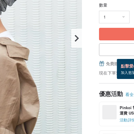
數量
免費贈送電子
點擊愛
現在下單預估 8/10
加入慾
優惠活動
看全部
Pinko
運費 US$
活動詳