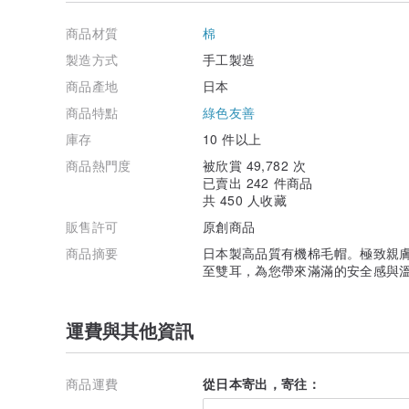
顏色
・黑色
商品材質
棉
・棕色
・深灰色
製造方式
手工製造
・淺灰色
商品產地
日本
・米色
・卡其色
商品特點
綠色友善
・深藍色
庫存
10 件以上
商品熱門度
被欣賞 49,782 次
已賣出 242 件商品
共 450 人收藏
販售許可
原創商品
商品摘要
日本製高品質有機棉毛帽。極致親
至雙耳，為您帶來滿滿的安全感與
運費與其他資訊
商品運費
從日本寄出，寄往：