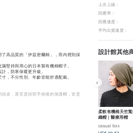
上次上線：
加入關注
回應率：
回應速度：
平均出貨速度：
設計館其他
用了高品質的「伊茲密爾棉」，而內裡則採
充滿堅持與用心的日本製有機棉帽子。
設計，防寒保暖更升級。
尺寸，不分性別、年齡皆能舒適配戴。
的頭皮，甚至是頭部手術後的保護帽，皆是
柔軟有機棉天竺寬
能會有染色至其他衣物的風險，敬請留意。
織帽 | 醫療用帽
迎隨時與我們聯繫。
casual box