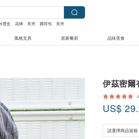
秋禮盒
花磚
長夾
圓筒包
長夾
風格文具
居家餐廚
品味美食
伊茲密爾
US$
29