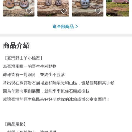
逛全部商品
商品介紹
【臺灣野山羊小檔案】
為臺灣產唯一的野生牛科動物
雌雄皆有一對洞角，並終生不脫落
常出現在裸露岩石崩塌處和險峻陡峭山區，也是個爬樹高手😎
因為羊蹄向兩側展開，就能牢牢抓住石頭或樹枝
就讓臺灣的原生島民來好好奘點你的冰箱或辦公室桌面吧！
【商品規格】
．材質：免燒陶土、強力磁鐵