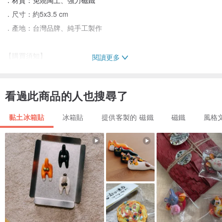
．尺寸：約5x3.5 cm
．產地：台灣品牌、純手工製作
【購買須知】
閱讀更多
-接單後開始製作，出貨日期約1-2週
-每一件作品都為純手工製作，獨一無二，每件作品皆有些微差距
看過此商品的人也搜尋了
-作品照因光線、螢幕顯示器不同，可能產生色差
-此作品為易碎品，請小心存放及使用
黏土冰箱貼
冰箱貼
提供客製的 磁鐵
磁鐵
風格
-使用日製防塵的保護漆，可防潑水，如遇沾到水請儘速擦乾保存
若有其他疑問，都可以私訊聯繫詢問