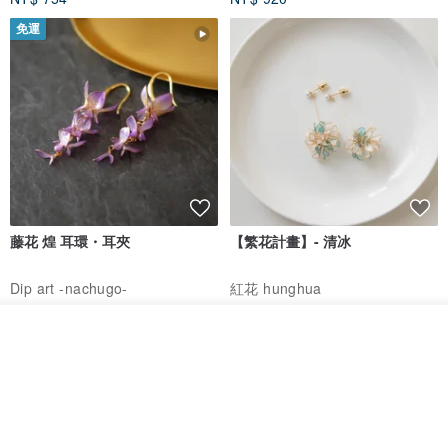
免運
藤花 煌 耳環・耳夾
【繁花計畫】- 清冰
Dip art -nachugo-
紅花 hunghua
NT$ 2,125
NT$ 720
我要訂製
93 折
加入收藏
了解品牌