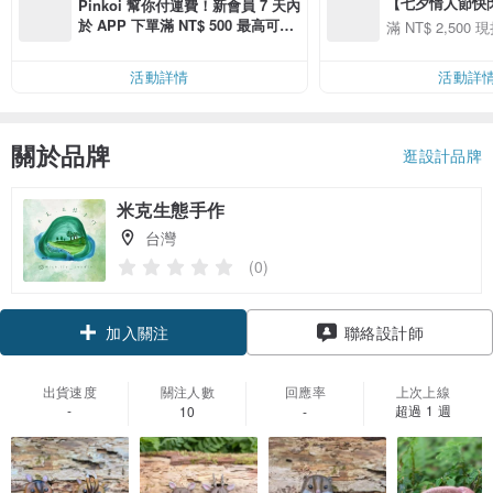
【七夕情人節快閃】8
Pinkoi 幫你付運費！新會員 7 天內
用 APP 購買任一
於 APP 下單滿 NT$ 500 最高可折
滿 NT$ 2,500 現
00 現折 NT$100
運費 NT$ 100
活動詳情
活動詳
關於品牌
逛設計品牌
米克生態手作
台灣
(0)
加入關注
聯絡設計師
出貨速度
關注人數
回應率
上次上線
-
超過 1 週
10
-