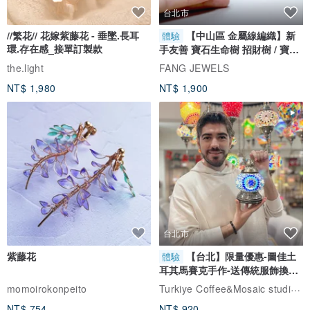
台北市
//繁花// 花嫁紫藤花 - 垂墜.長耳
【中山區 金屬線編織】新
體驗
環.存在感_接單訂製款
手友善 寶石生命樹 招財樹 / 寶石
自選
the.light
FANG JEWELS
NT$ 1,980
NT$ 1,900
台北市
紫藤花
【台北】限量優惠-圖佳土
體驗
耳其馬賽克手作-送傳統服飾換裝
體驗
Turkiye Coffee&Mosaic studio土耳其咖啡與馬賽克燈工作坊
momoirokonpeito
NT$ 754
NT$ 920