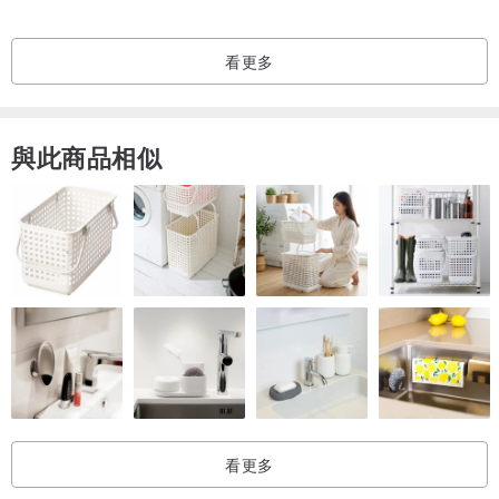
異，設計者會為每位客人選取最合適的材料作配襯。
看更多
Candii Jewelry
產地/製造方式
與此商品相似
香港手工製作
看更多