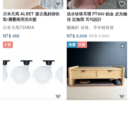
日本天馬 ALBET 復古風斜掛快
淡水珍珠耳環 PT900 鉑金 皮光極
取/層疊兩用洗衣籃
佳 近無瑕 耳勾設計
日本天馬TENMA
蘭佩軒 珍珠。手作輕珠寶
NT$ 455
NT$ 6,000
NT$ 7,500
9 折
免運
9 折
日本Like-it 可堆疊收納洗衣籃專
雙抽屜螢幕增高架(寬42CM) 收納
我要訂製
用 -滑滑便利輪 (專用輪)
書桌展示架 手工 客製化雷射雕刻
加入收藏
了解品牌
this-this 雜貨研究所
Pinocchio’s cabin
NT$ 234
NT$ 260
NT$ 3,026
NT$ 3,362