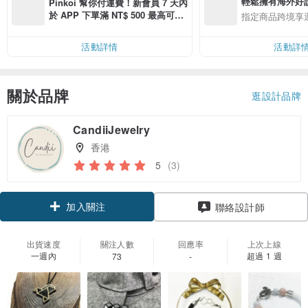
輕鬆擁有海外好
Pinkoi 幫你付運費！新會員 7 天內
於 APP 下單滿 NT$ 500 最高可折
指定商品跨境享
運費 NT$ 100
活動詳情
活動詳
關於品牌
逛設計品牌
CandiiJewelry
香港
5
(3)
加入關注
聯絡設計師
出貨速度
關注人數
回應率
上次上線
一週內
超過 1 週
73
-