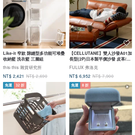
Like-it 窄款 隙縫型多功能可堆疊
【CELLUTANE】雙人沙發A01加
收納籃 洗衣籃 三層組
長型(2P)日本製平價沙發 皮革/燈
芯絨
this-this 雜貨研究所
FULUX 弗洛克
NT$ 2,421
NT$ 2,690
NT$ 6,952
NT$ 7,900
免運
32 折
免運
8 折