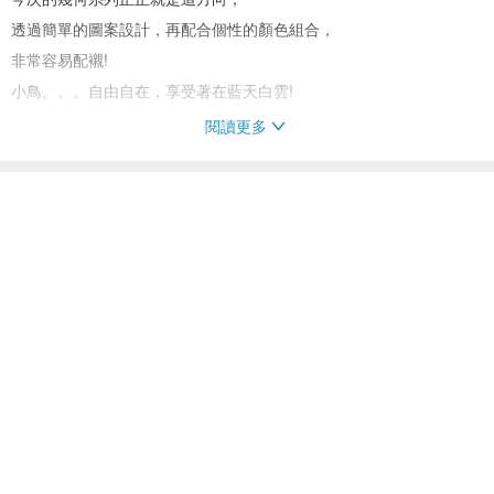
透過簡單的圖案設計，再配合個性的顏色組合，
非常容易配襯!
小鳥。。。自由自在，享受著在藍天白雲!
閱讀更多
【使用及保養方式】
☆ 配戴時，請儘量避免直接接觸水和香水等化學物質。
看過此商品的人也搜尋了
☆ 收納時，請保持乾燥，用軟布擦拭乾淨並收入密封盒內。
☆ 請不要使用清潔劑清洗，並在洗澡和睡前拿下。
項鍊
配件飾品
提供客製的 項鍊
☆ 商品是手工製作，請不要過於大力拉扯喔！
【注意事項】
☆ 相片中的商品可能會因攝影之光線；不同電腦螢幕解像度不一等因
素，而出現輕微色差情況。
☆ Candii Jewelry每件商品均是手工製作，每件完成品總會有點不
一。
☆ Candii Jewelry 商品也會使用天然石為材料，因天然石紋理各有差