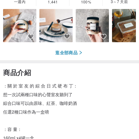
一週內
3～7 天前
1,441
100%
逛全部商品
商品介紹
：關 於 室 友 的 綜 合 日 式 硬 布 丁：
想一次試兩種口味的心聲室友聽到了
綜合口味可以由原味、紅茶、咖啡奶酒
任選2種口味作為一盒唷
：容 量：
160ml x4罐一盒