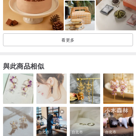
超適合週末來上一盒
：保 存 方 式：
收到商品後，可冷藏保存2天
看更多
：食 用 方 式：
冷藏產品，可直接享用
與此商品相似
：運送方式：
使用黑貓宅急便冷藏宅配
配送時段可選擇：上午（9:00~13:00）或 下午（14:00~18:00）
若無註明就是不指定喔
：注 意 事 項：
・出貨日期請參考設計館公告，如果有其他出貨時間需求請私訊我們
台北市
台北市
台北市
討論