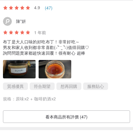
4.9
(47)
陳*妍
1 年前
布丁是大人口味的好吃布丁！非常好吃～
男友和家人收到都非常喜歡(˶‾᷄ ⁻̫ ‾᷅˵)值得回購♡
詢問問題賣家都超快速回覆！很有耐心 超棒
質感優異
符合期望
想再回購
服務貼心
規格：
原味x2 + 咖啡奶酒x2
看本商品所有評價 (47)