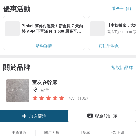
優惠活動
看全部 (5)
【中秋禮盒．大宗採購
Pinkoi 幫你付運費！新會員 7 天內
購買「品味美食」商
於 APP 下單滿 NT$ 500 最高可折
滿 NT$ 20,000 
000 現折 NT$1,5
運費 NT$ 100
活動詳情
前往活動頁
關於品牌
逛設計品牌
室友在幹麻
台灣
4.9
(192)
加入關注
聯絡設計師
出貨速度
關注人數
回應率
上次上線