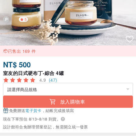
5
已售出 169 件
NT$ 500
室友的日式硬布丁-綜合 4罐
4.9
(47)
放入購物車
免費贈送
電子賀卡
，結帳完成後填寫
現在下單預估 8/13~8/18 到貨。
設計館符合免辦理營業登記，無需開立統一發票