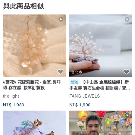
與此商品相似
台北市
//繁花// 花嫁紫藤花 - 垂墜.長耳
【中山區 金屬線編織】新
體驗
環.存在感_接單訂製款
手友善 寶石生命樹 招財樹 / 寶石
自選
the.light
FANG JEWELS
NT$ 1,980
NT$ 1,900