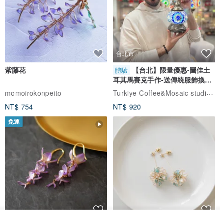
台北市
紫藤花
【台北】限量優惠-圖佳土
體驗
耳其馬賽克手作-送傳統服飾換裝
體驗
Turkiye Coffee&Mosaic studio土耳其咖啡與馬賽克燈工作坊
momoirokonpeito
NT$ 754
NT$ 920
免運