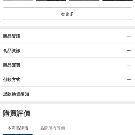
・響應環保不提供免洗刀盤
看更多
・運送過程中難免會有些微碰撞，皆屬正常，如有較嚴重狀況請與我
們聯絡
商品資訊
產品無添加防腐劑、吉利丁
室友用心製作，請安心享用
食品資訊
商品運費
付款方式
退款換貨須知
購買評價
本商品評價
品牌所有評價