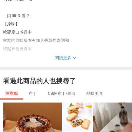
：口 味 3 選 2：
【原味】
軟硬度口感適中
室友的原味版本有加入香草作為調和
吃起來會更香唷
-
閱讀更多
【大吉嶺紅茶】
喜歡清爽一點口味的話
看過此商品的人也搜尋了
會推薦大吉嶺紅茶這個口味
是室友精選的茶葉
酒甜點
布丁
奶酪/布丁/果凍
品味美食
-
【咖啡奶酒】
怎麼能沒有酒味的日式烤布丁呢
特別請室友做的口味
咖啡香搭配著奶酒