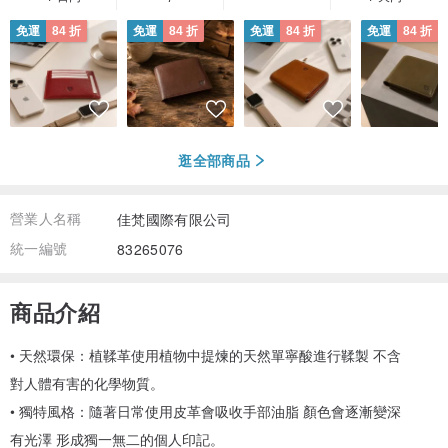
免運
84 折
免運
84 折
免運
84 折
免運
84 折
逛全部商品
營業人名稱
佳梵國際有限公司
統一編號
83265076
商品介紹
• 天然環保：植鞣革使用植物中提煉的天然單寧酸進行鞣製 不含
對人體有害的化學物質。
• 獨特風格：隨著日常使用皮革會吸收手部油脂 顏色會逐漸變深
有光澤 形成獨一無二的個人印記。