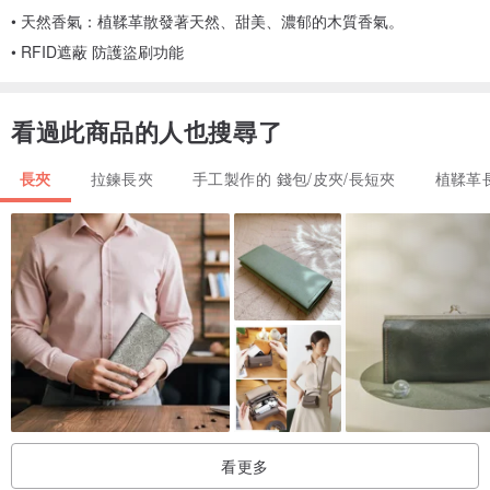
• 天然香氣：植鞣革散發著天然、甜美、濃郁的木質香氣。
• RFID遮蔽 防護盜刷功能
看過此商品的人也搜尋了
長夾
拉鍊長夾
手工製作的 錢包/皮夾/長短夾
植鞣革
看更多