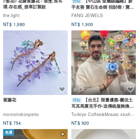
//繁花// 花嫁紫藤花 - 垂墜.長耳
【中山區 金屬線編織】新
體驗
環.存在感_接單訂製款
手友善 寶石生命樹 招財樹 / 寶石
自選
the.light
FANG JEWELS
NT$ 1,980
NT$ 1,900
台北市
紫藤花
【台北】限量優惠-圖佳土
體驗
耳其馬賽克手作-送傳統服飾換裝
體驗
Turkiye Coffee&Mosaic studio土耳其咖啡與馬賽克燈工作坊
momoirokonpeito
NT$ 754
NT$ 920
免運