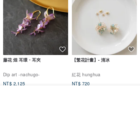
藤花 煌 耳環・耳夾
【繁花計畫】- 清冰
Dip art -nachugo-
紅花 hunghua
NT$ 2,125
NT$ 720
93 折
放入購物車
加入收藏
了解品牌