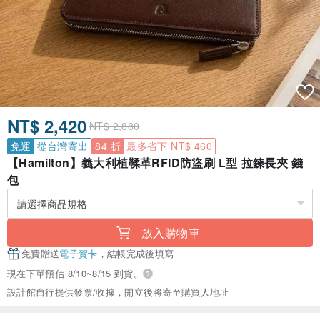
NT$ 2,420
NT$ 2,880
免運
從台灣寄出
84 折
最多省下 NT$ 460
【Hamilton】義大利植鞣革RFID防盜刷 L型 拉鍊長夾 錢
包
放入購物車
免費贈送
電子賀卡
，結帳完成後填寫
現在下單預估 8/10~8/15 到貨。
設計館自行提供發票/收據，開立後將寄至購買人地址