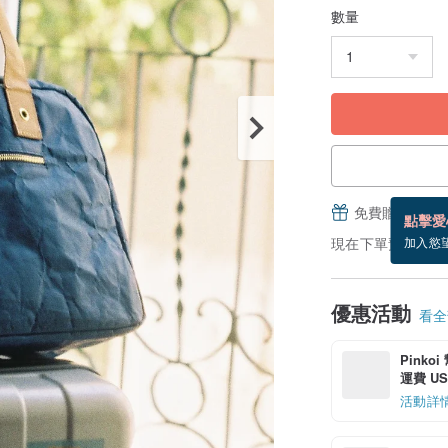
數量
免費贈送電子
點擊愛
現在下單預估 8/22
加入慾
優惠活動
看全部
Pinko
運費 US$
活動詳