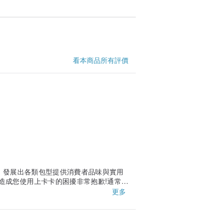
看本商品所有評價
特性，發展出各類包型提供消費者品味與實用
造成您使用上卡卡的困擾非常抱歉!通常新
來回塗磨幾次，或用棉花棒沾凡士林、護
更多
乾布清潔乾淨即可唷!