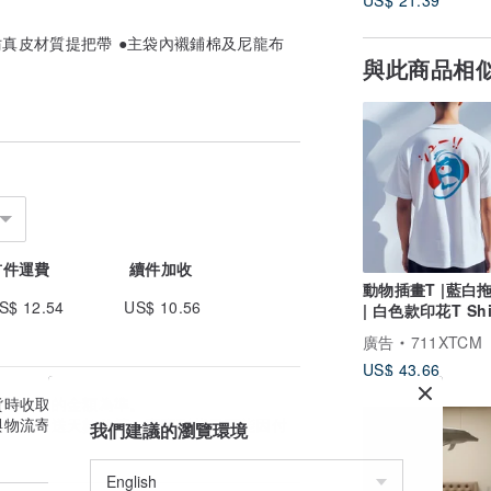
US$ 21.39
●仿真皮材質提把帶 ●主袋內襯鋪棉及尼龍布
與此商品相
首件運費
續件加收
動物插畫T |藍白
S$ 12.54
US$ 10.56
| 白色款印花T Shi
廣告
711XTCM
US$ 43.66
貨時收取的金額為準。
與物流寄送天數估算。實際到貨日可能因付
我們建議的瀏覽環境