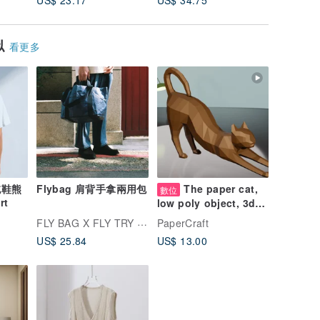
US$ 23.17
US$ 34.75
US$ 20.
似
看更多
拖鞋熊
Flybag 肩背手拿兩用包
The paper cat,
數位
rt
low poly object, 3d
decor, origami
FLY BAG X FLY TRY BAG
PaperCraft
US$ 25.84
US$ 13.00