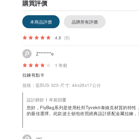
購買評價
本商品評價
品牌所有評價
4.8
(5)
Z********e
1 年前
拉鍊有點卡
規格：
藍BUS-320-尺寸: 44x28x17公分
設計師於 1 年前回覆
您好，FlyBag系列是使用杜邦Tyvek®泰維克材質的
的最佳選擇。此款波士頓包依照經典設計搭配金屬拉鍊，
包經過使用後即可慢慢改善，也建議您使用蠟燭在鏈牙上
唇膏也有同樣效果，再把附著在鏈牙上的油蠟屑用刷子或
波*