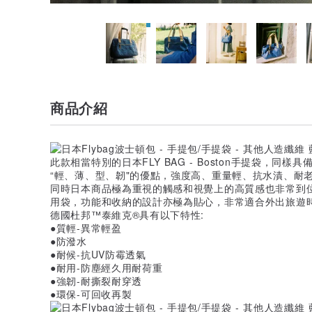
商品介紹
此款相當特別的日本FLY BAG - Boston手提袋，同樣
“輕、薄、型、韌"的優點，強度高、重量輕、抗水漬、耐
同時日本商品極為重視的觸感和視覺上的高質感也非常到
用袋，功能和收納的設計亦極為貼心，非常適合外出旅遊
德國杜邦™泰維克®具有以下特性:
●質輕-異常輕盈
●防潑水
●耐候-抗UV防霉透氣
●耐用-防塵經久用耐荷重
●強韌-耐撕裂耐穿透
●環保-可回收再製