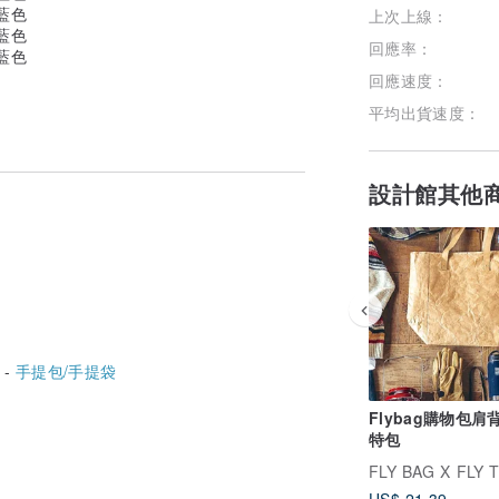
上次上線：
回應率：
回應速度：
平均出貨速度：
設計館其他
 -
手提包/手提袋
Flybag購物包肩
特包