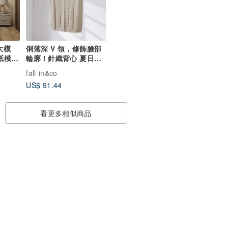
大模
俐落深 V 領，修飾臉部
輪廓！針織背心 夏日針
紙模
織 背心 棉混紡 260706-
fall-in&co
1
US$ 91.44
看更多相似商品