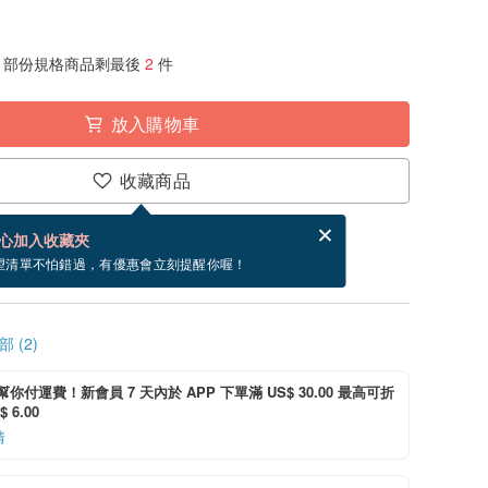
部份規格商品剩最後
2
件
放入購物車
收藏商品
賀卡，結帳完成後填寫
電子賀卡是什麼？
心加入收藏夾
~8/27 到貨。
望清單不怕錯過，有優惠會立刻提醒你喔！
 (2)
i 幫你付運費！新會員 7 天內於 APP 下單滿 US$ 30.00 最高可折
 6.00
情