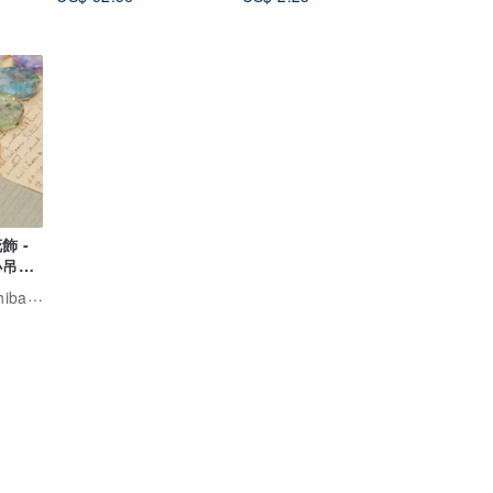
飾 -
小吊飾
lorist