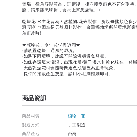
賣場一律為客製商品，訂購後一律不接受顏色不符合期待
題，請來訊息聯繫，會馬上幫您處理。)
乾燥花/永生花皆為天然植物/花去製作，所以每批顏色多
題喔!但也因為是天然原料製作，會因擺放場所的環境影響
為正常喔!
★乾燥花、永生花保養須知★
·請放置乾燥、通風的環境。
·如遇下雨環境，建議可開除濕機避免發霉。
·如保存環境太潮濕，出現花瓣/葉子滲水和軟化現在，皆
·天然乾燥花材會隨時間退色或變色為正常現象。
·長時間擺放產生灰塵，請用小毛刷輕刷即可。
商品資訊
商品材質
植物．花
製造方式
手工製造
商品產地
台灣