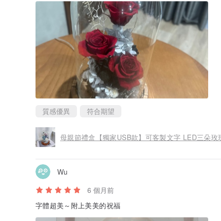
質感優異
符合期望
母親節禮盒【獨家USB款】可客製文字 LED三朵
Wu
6 個月前
字體超美～附上美美的祝福