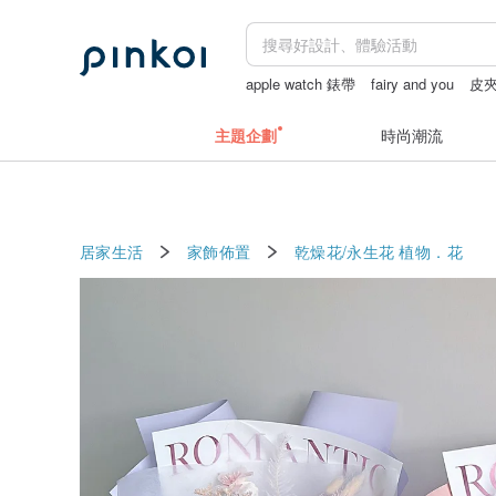
apple watch 錶帶
fairy and you
皮
主題企劃
時尚潮流
居家生活
家飾佈置
乾燥花/永生花
植物．花