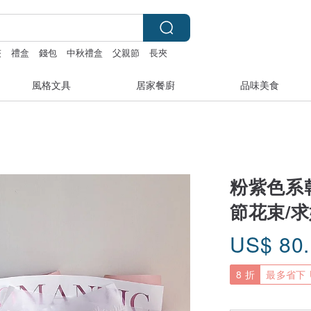
夾
禮盒
錢包
中秋禮盒
父親節
長夾
風格文具
居家餐廚
品味美食
粉紫色系
節花束/
US$
80
8 折
最多省下 U