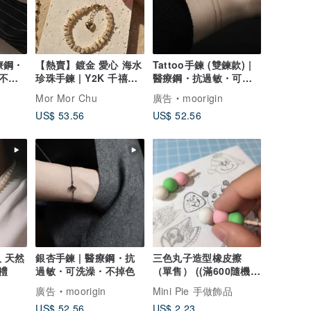
醫療鋼・
【熱賣】鍍金 愛心 海水
Tattoo手鍊 (雙鍊款) |
不掉
珍珠手鍊 | Y2K 千禧風
醫療鋼・抗過敏・可洗
飾物歐美
澡
Mor Mor Chu
廣告
moorigin
US$ 53.56
US$ 52.56
 天然
銀杏手鍊 | 醫療鋼・抗
三色丸子造型橡皮擦
禮
過敏・可洗澡・不掉色
（單售） ((滿600隨機送
神秘小禮物))
廣告
moorigin
Mini Pie 手做飾品
US$ 52.56
US$ 2.23