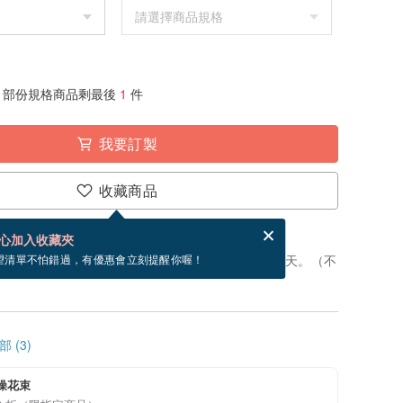
部份規格商品剩最後
1
件
我要訂製
收藏商品
賀卡，結帳完成後填寫
電子賀卡是什麼？
心加入收藏夾
製」。付款後，從開始製作到寄出商品為 5 個工作天。（不
望清單不怕錯過，有優惠會立刻提醒你喔！
 (3)
燥花束