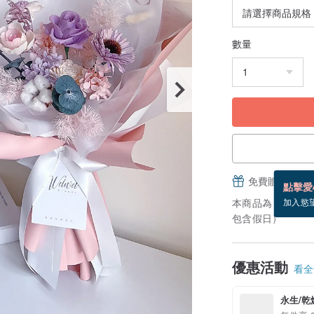
數量
免費贈送電子
點擊愛
本商品為「接單訂
加入慾
包含假日）
優惠活動
看全部
永生/乾