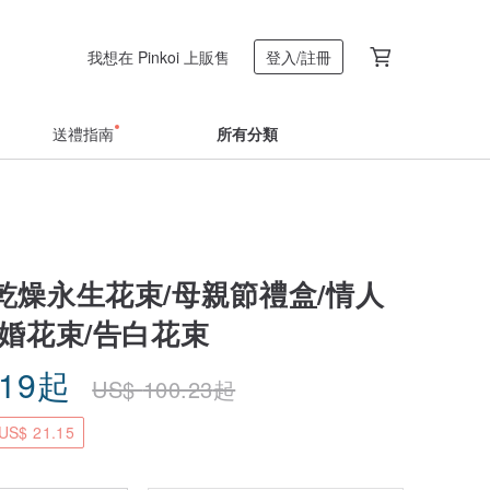
我想在 Pinkoi 上販售
登入/註冊
送禮指南
所有分類
乾燥永生花束/母親節禮盒/情人
求婚花束/告白花束
.19
起
US$
100.23
起
S$ 21.15