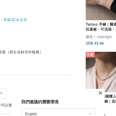
 -
乾燥花/永生花
Tattoo 手鍊 | 
抗過敏・可洗澡・
色
廣告
moorigin
US$ 43.66
客製（部分花材另外報價）
6 折
輕奢珠寶.璀璨耀人
珍珠圓珠項鍊 | 送
我們建議的瀏覽環境
你可以透過
聯絡設計師
討論合適的運送方式
瓔珞翡翠
US$ 320.71