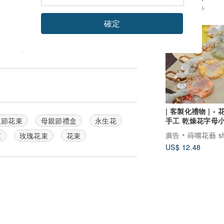
US$ 534.51
確定
| 客製化禮物 | - 花
手工 乾燥花字母
人節花束
母親節禮盒
永生花
鑰匙圈
廣告
蒔嚐花藝 shibashibaf
束
玫瑰花束
花束
US$ 12.48